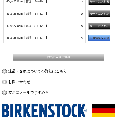
○
40-約26.0cm【管理__S-r-40__】
○
41-約26.5cm【管理__S-r-41__】
○
42-約27.0cm【管理__S-r-42__】
×
43-約28.0cm【管理__S-r-43__】
入荷連絡を希望
返品・交換についての詳細はこちら
お問い合わせ
友達にメールですすめる