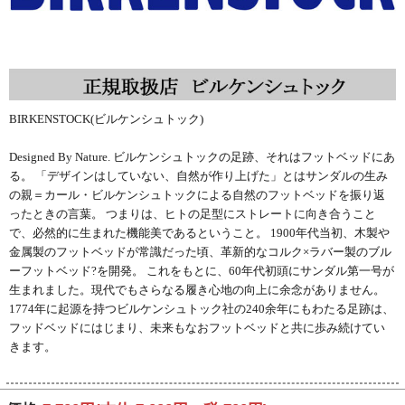
BIRKENSTOCK(ビルケンシュトック)
Designed By Nature. ビルケンシュトックの足跡、それはフットベッドにあ
る。 「デザインはしていない、自然が作り上げた」とはサンダルの生み
の親＝カール・ビルケンシュトックによる自然のフットベッドを振り返
ったときの言葉。 つまりは、ヒトの足型にストレートに向き合うこと
で、必然的に生まれた機能美であるということ。 1900年代当初、木製や
金属製のフットベッドが常識だった頃、革新的なコルク×ラバー製のブル
ーフットベッド?を開発。 これをもとに、60年代初頭にサンダル第一号が
生まれました。現代でもさらなる履き心地の向上に余念がありません。
1774年に起源を持つビルケンシュトック社の240余年にもわたる足跡は、
フッドベッドにはじまり、未来もなおフットベッドと共に歩み続けてい
きます。