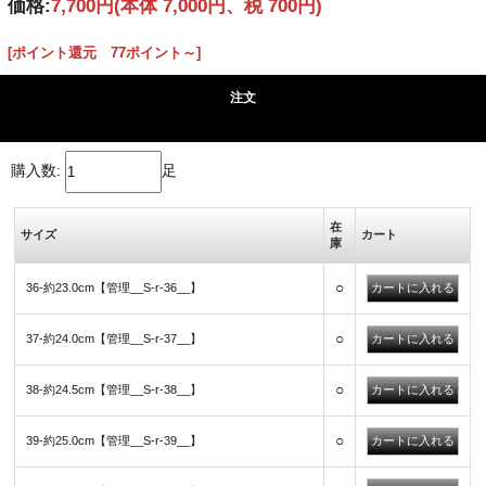
価格:
7,700円
(本体 7,000円、税 700円)
[ポイント還元 77ポイント～]
注文
購入数:
足
在
サイズ
カート
庫
○
36-約23.0cm【管理__S-r-36__】
○
37-約24.0cm【管理__S-r-37__】
○
38-約24.5cm【管理__S-r-38__】
○
39-約25.0cm【管理__S-r-39__】