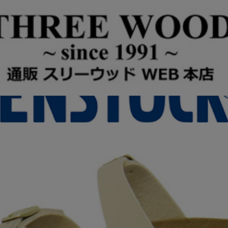
マヤリ ビルコフローサンダル SANDCASTLE レギュラー BI540