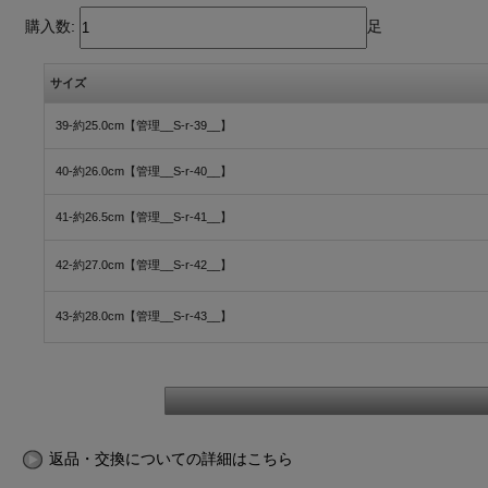
購入数:
足
サイズ
39-約25.0cm【管理__S-r-39__】
40-約26.0cm【管理__S-r-40__】
41-約26.5cm【管理__S-r-41__】
42-約27.0cm【管理__S-r-42__】
43-約28.0cm【管理__S-r-43__】
返品・交換についての詳細はこちら