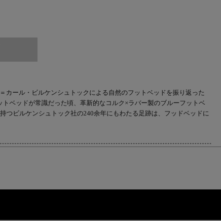
生みの親＝カール・ビルケンシュトックによる自然のフットベッドを振り返った
フットベッドが常識だった頃、革新的なコルク×ラバー製のブルーフットベ
を持つビルケンシュトック社の240余年にもわたる足跡は、フッドベッドに