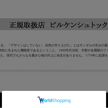
フットベッドにある。 「デザインはしていない、自然が作り上げた」とはサンダルの
然的に生まれた機能美であるということ。 1900年代当初、木製や金属製の
した。現代でもさらなる履き心地の向上に余念がありません。 1774年に起源
注文