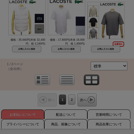
価格：35,640円(本体 32,400
価格：17,600円(本体 16,000
円、税 3,240円)
円、税 1,600円)
在庫切れ
1 / 2ページ
（全31件）
1
2
前へ
次へ
お支払いについて
配送について
営業時間について
プライバシーについて
商品、画像について
商品在庫について