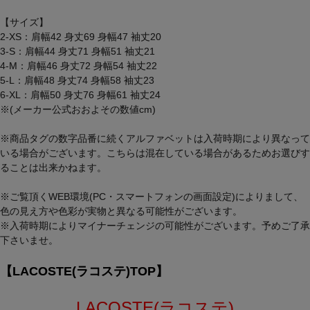
【サイズ】
2-XS：肩幅42 身丈69 身幅47 袖丈20
3-S：肩幅44 身丈71 身幅51 袖丈21
4-M：肩幅46 身丈72 身幅54 袖丈22
5-L：肩幅48 身丈74 身幅58 袖丈23
6-XL：肩幅50 身丈76 身幅61 袖丈24
※(メーカー公式おおよその数値cm)
※商品タグの数字品番に続くアルファベットは入荷時期により異なって
いる場合がございます。こちらは混在している場合があるためお選びす
ることは出来かねます。
※ご覧頂くWEB環境(PC・スマートフォンの画面設定)によりまして、
色の見え方や色彩が実物と異なる可能性がございます。
※入荷時期によりマイナーチェンジの可能性がございます。予めご了承
下さいませ。
【LACOSTE(ラコステ)TOP】
LACOSTE(ラコステ)