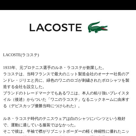
LACOSTE(ラコステ)
1933年、元プロテニス選手のルネ・ラコステが創業した。
ラコステは、当時フランスで最大のニット製造会社のオーナー社長のア
ンドレ・ジリエと共に、緑色のワニのロゴが刺繍されたポロシャツを製
造する会社を設立した。
ブランドのトレードマークでもあるワニは、本人の粘り強いプレイスタ
イル（後述）からついた「ワニのラコステ」なるニックネームに由来す
る（デビスカップ優勝当時につけられた）。
ルネ・ラコステ時代のテニスウェアは白のシャツにパンツという格好
で、運動に適している服装ではなかった。
そこで彼は、半袖で襟がリブニットボーダーの軽く伸縮性に優れたニッ