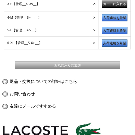
○
3-S【管理__S-3s__】
×
4-M【管理__S-4m__】
入荷連絡を希望
×
5-L【管理__S-5l__】
入荷連絡を希望
×
6-XL【管理__S-6xl__】
入荷連絡を希望
返品・交換についての詳細はこちら
お問い合わせ
友達にメールですすめる