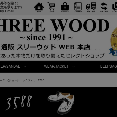
国外等を除く)
注文も承ります)
 by Email.
ER/SANDAL
WEAR/JACKET
BELT/BAG
ge Cox(ジョージコックス)
3705