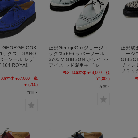
GEORGE COX
正規GeorgeCoxジョージコ
正規取扱店
ックス) DIANO
ックスx666 ラバーソール
ョージコ
 ラバーソール レザ
3705 V GIBSON ホワイトx
GIBS
164 ROYAL
アイス シド愛用モデル
ブソン 
ブラッ
¥52,800
(本体 ¥48,000、税
700
(本体 ¥67,000、税
¥
¥4,800)
¥6,700)
在庫 ×
在庫 ×