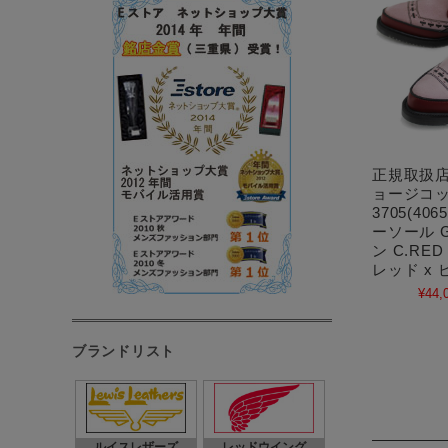
正規取扱店 G
ョージコッ
3705(406
ーソール G
ン C.RED
レッド x 
¥44,
ブランドリスト
ルイスレザーズ
レッドウイング