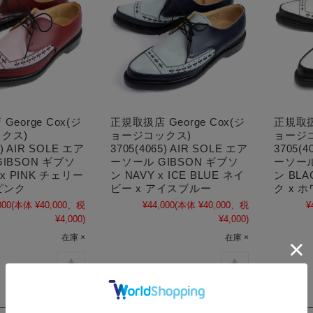
eorge Cox(ジ
正規取扱店 George Cox(ジ
正規取扱店
クス)
ョージコックス)
ョージ
5) AIR SOLE エア
3705(4065) AIR SOLE エア
3705(4
IBSON ギブソ
ーソール GIBSON ギブソ
ーソール
 x PINK チェリー
ン NAVY x ICE BLUE ネイ
ン BLA
ピンク
ビー x アイスブルー
ク x 
000
(本体 ¥40,000、税
¥44,000
(本体 ¥40,000、税
¥
¥4,000)
¥4,000)
在庫 ×
在庫 ×