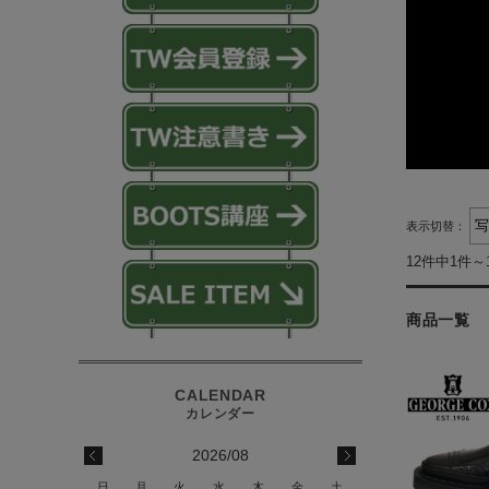
表示切替：
12件中1件～
商品一覧
2026/08
日
月
火
水
木
金
土