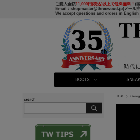
ご購入金額
11,000円(税込)以上で送料無料！
(
Email：
shopmaster@threewood.jp
(メール
We accept questions and orders in English
BOOTS
SNEAK
TOP
Geor