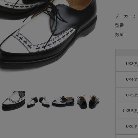
メーカー：
型番：
数量:
UK3(
UK4(
UK5(
UK5.5(
UK6(