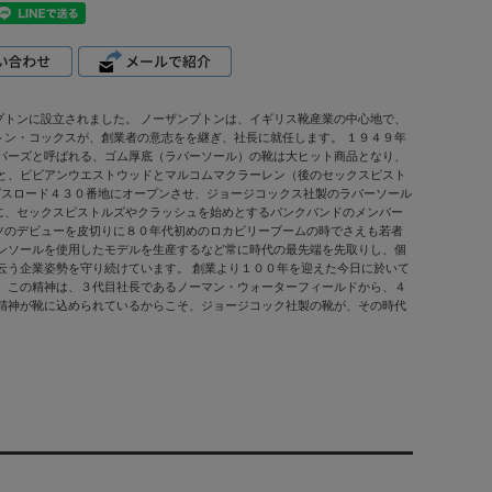
トンに設立されました。 ノーザンプトンは、イギリス靴産業の中心地で、
ン・コックスが、創業者の意志をを継ぎ、社長に就任します。 １９４９年
パーズと呼ばれる、ゴム厚底（ラバーソール）の靴は大ヒット商品となり、
と、ビビアンウエストウッドとマルコムマクラーレン（後のセックスピスト
グスロード４３０番地にオープンさせ、ジョージコックス社製のラバーソール
景に、セックスピストルズやクラッシュを始めとするパンクバンドのメンバー
ツのデビューを皮切りに８０年代初めのロカビリーブームの時でさえも若者
ンソールを使用したモデルを生産するなど常に時代の最先端を先取りし、個
云う企業姿勢を守り続けています。 創業より１００年を迎えた今日に於いて
 この精神は、３代目社長であるノーマン・ウォーターフィールドから、４
精神が靴に込められているからこそ、ジョージコック社製の靴が、その時代