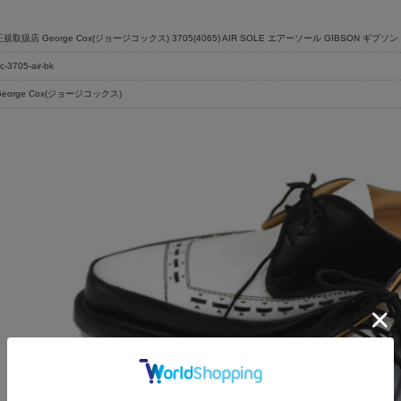
正規取扱店 George Cox(ジョージコックス) 3705(4065) AIR SOLE エアーソール GIBSON ギブソン 
c-3705-air-bk
George Cox(ジョージコックス)