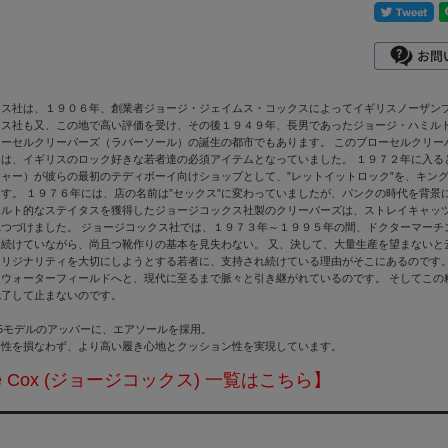
クス社は、１９０６年、創業者ジョージ・ジェイムス・コックスによってイギリスノーザンプ
クス社も又、この地で高い評価を受け、その後１９４９年、長男であったジョージ・ハミルト
ローセルクリーパーズ（ラバーソール）の誕生の都市でもあります。 このブローセルクリー
には、イギリスのロック好きな若者達の必須アイテムとなっていました。 １９７２年に入る
ャー）が彼らの最初のテディボーイ向けショップとして、”レットイットロック”を、キン
す。 １９７６年には、店の名前は”セックス”に変わっていましたが、パンクの時代を背
カルト的なステイタスを獲得したジョージコックス社製のクリーパーズは、ストレイキャッ
れつづけました。 ジョージコックス社では、１９７３年～１９９５年の間、ドクターマーチ
続けていながら、尚且つ靴作りの基本を見失わない。 又、決して、大量生産を望まないと
オリジナリティを大切にしようとする若者に、支持され続けている理由がそこにあるのです。
・ウォーターフィールドへと、現代に至るまで脈々と引き継がれているのです。 そしてこの
魅了して止まないのです。
05モデルのアッパーに、エアソールを採用。
ン性を損なわず、より高い履き心地とクッション性を実現しています。
ge Cox (ジョージコックス) 一覧はこちら】