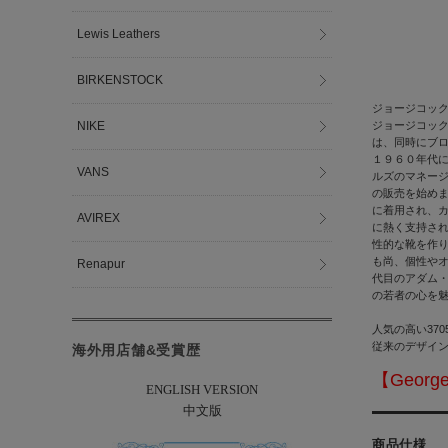
Lewis Leathers
BIRKENSTOCK
ジョージコッ
NIKE
ジョージコッ
は、同時にブ
１９６０年代
VANS
ルズのマネージ
の販売を始めま
に着用され、
AVIREX
に熱く支持さ
性的な靴を作り
も尚、個性や
Renapur
代目のアダム
の若者の心を
人気の高い37
従来のデザイ
海外用店舗&受賞歴
【Geor
ENGLISH VERSION
中文版
商品仕様