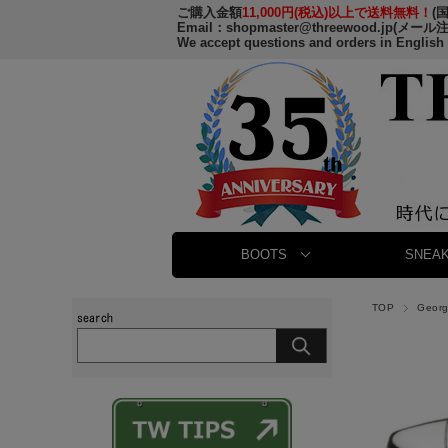
ご購入金額
11,000円(税込)以上で送料無料！
(
Email：
shopmaster@threewood.jp
(メール
We accept questions and orders in English
BOOTS
SNEAK
TOP
Geor