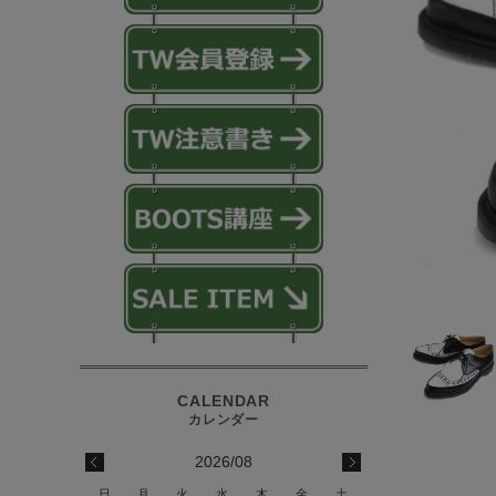
2026/08
日
月
火
水
木
金
土