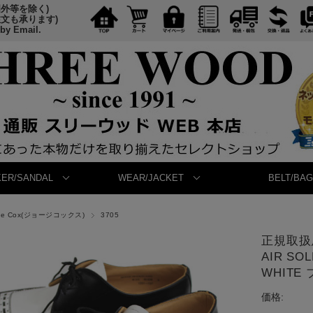
国外等を除く)
注文も承ります)
 by Email.
ER/SANDAL
WEAR/JACKET
BELT/BAG
ge Cox(ジョージコックス)
3705
正規取扱店 
AIR SO
WHITE
価格: