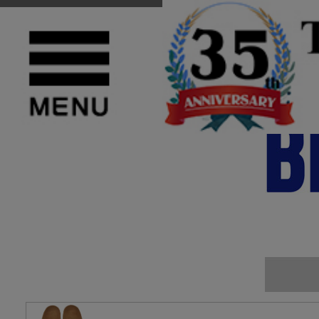
TOP
>
BIRKENSTOCK(ビルケンシュトック)
>
MEN'S(メンズ)