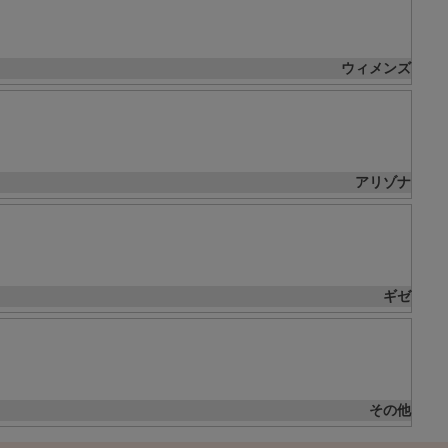
ウィメンズ
アリゾナ
ギゼ
その他