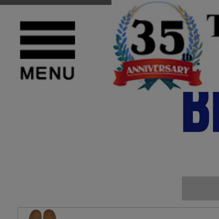
TOP
>
BIRKENSTOCK(ビルケンシュトック)
>
ARIZONA(アリゾナ)