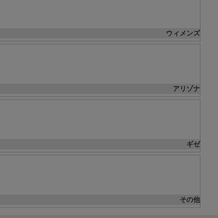
ウィメンズ
アリゾナ
ギゼ
その他