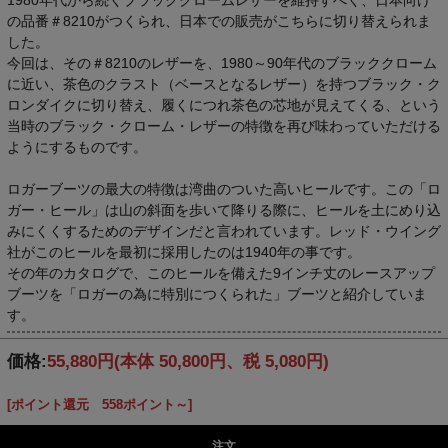
の品番＃8210がつくられ、日本での販売がこちらに切り替えられま
した。
今回は、その＃8210のレザーを、1980～90年代のブラッククローム
に近い、茶色のクラスト（ベースとなるレザー）を持つブラック・ク
ロンダイクに切り替え、履くにつれ茶色の芯地が見えてくる、という
当時のブラック・クローム・レザーの特徴を再び味わっていただける
ようにするものです。
ロガーブーツの最大の特徴は湾曲のついた高いヒールです。この「ロ
ガー・ヒール」は山の斜面を歩いて降りる際に、ヒールを土にめり込
みにくくするためのデザインだと言われています。レッド・ウイング
社がこのヒールを最初に採用したのは1940年の事です。
その年のカタログで、このヒールを備えた9インチ丈のレースアップ
ブーツを「ロガーの為に特別につくられた」ブーツと紹介していま
す。
価格:
55,880円
(本体 50,800円、税 5,080円)
[ポイント還元 558ポイント～]
注文