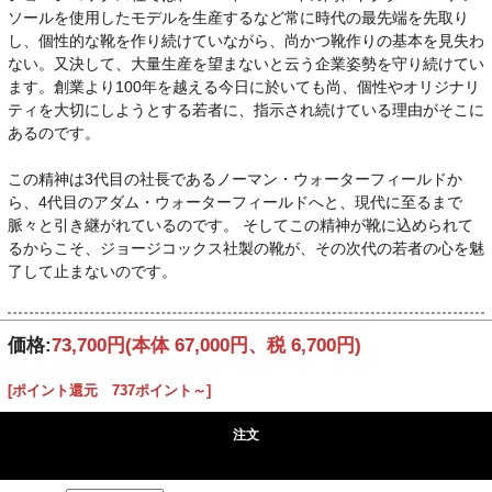
ソールを使用したモデルを生産するなど常に時代の最先端を先取り
し、個性的な靴を作り続けていながら、尚かつ靴作りの基本を見失わ
ない。又決して、大量生産を望まないと云う企業姿勢を守り続けてい
ます。創業より100年を越える今日に於いても尚、個性やオリジナリ
ティを大切にしようとする若者に、指示され続けている理由がそこに
あるのです。
この精神は3代目の社長であるノーマン・ウォーターフィールドか
ら、4代目のアダム・ウォーターフィールドへと、現代に至るまで
脈々と引き継がれているのです。 そしてこの精神が靴に込められて
るからこそ、ジョージコックス社製の靴が、その次代の若者の心を魅
了して止まないのです。
価格:
73,700円
(本体 67,000円、税 6,700円)
[ポイント還元 737ポイント～]
注文