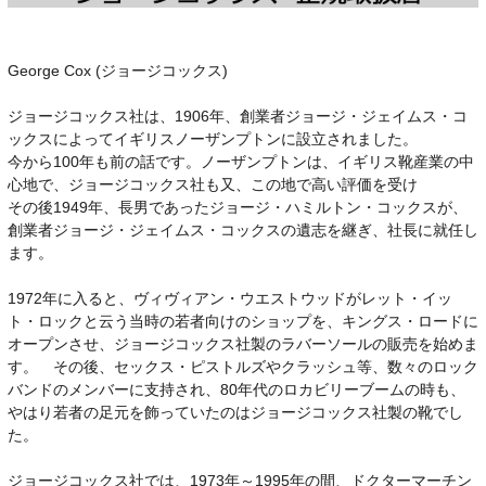
George Cox (ジョージコックス)
ジョージコックス社は、1906年、創業者ジョージ・ジェイムス・コ
ックスによってイギリスノーザンプトンに設立されました。
今から100年も前の話です。ノーザンプトンは、イギリス靴産業の中
心地で、ジョージコックス社も又、この地で高い評価を受け
その後1949年、長男であったジョージ・ハミルトン・コックスが、
創業者ジョージ・ジェイムス・コックスの遺志を継ぎ、社長に就任し
ます。
1972年に入ると、ヴィヴィアン・ウエストウッドがレット・イッ
ト・ロックと云う当時の若者向けのショップを、キングス・ロードに
オープンさせ、ジョージコックス社製のラバーソールの販売を始めま
す。 その後、セックス・ピストルズやクラッシュ等、数々のロック
バンドのメンバーに支持され、80年代のロカビリーブームの時も、
やはり若者の足元を飾っていたのはジョージコックス社製の靴でし
た。
ジョージコックス社では、1973年～1995年の間、ドクターマーチン