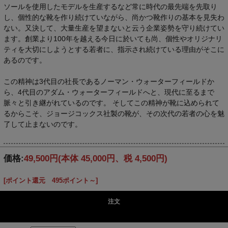
ソールを使用したモデルを生産するなど常に時代の最先端を先取り
し、個性的な靴を作り続けていながら、尚かつ靴作りの基本を見失わ
ない。又決して、大量生産を望まないと云う企業姿勢を守り続けてい
ます。創業より100年を越える今日に於いても尚、個性やオリジナリ
ティを大切にしようとする若者に、指示され続けている理由がそこに
あるのです。
この精神は3代目の社長であるノーマン・ウォーターフィールドか
ら、4代目のアダム・ウォーターフィールドへと、現代に至るまで
脈々と引き継がれているのです。 そしてこの精神が靴に込められて
るからこそ、ジョージコックス社製の靴が、その次代の若者の心を魅
了して止まないのです。
価格:
49,500円
(本体 45,000円、税 4,500円)
[ポイント還元 495ポイント～]
注文