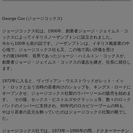
George Cox (ジョージコックス)
ジョージコックス社は、1906年、創業者ジョージ・ジェイムス・コ
ックスによってイギリスノーザンプトンに設立されました。
今から100年も前の話です。ノーザンプトンは、イギリス靴産業の中
心地で、ジョージコックス社も又、この地で高い評価を受け
その後1949年、長男であったジョージ・ハミルトン・コックスが、
創業者ジョージ・ジェイムス・コックスの遺志を継ぎ、社長に就任し
ます。
1972年に入ると、ヴィヴィアン・ウエストウッドがレット・イッ
ト・ロックと云う当時の若者向けのショップを、キングス・ロードに
オープンさせ、ジョージコックス社製のラバーソールの販売を始めま
す。 その後、セックス・ピストルズやクラッシュ等、数々のロック
バンドのメンバーに支持され、80年代のロカビリーブームの時も、
やはり若者の足元を飾っていたのはジョージコックス社製の靴でし
た。
ジョージコックス社では、1973年～1995年の間、ドクターマーチン