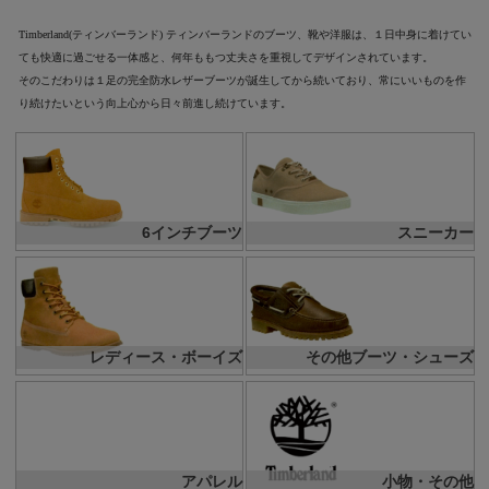
Timberland(ティンバーランド) ティンバーランドのブーツ、靴や洋服は、１日中身に着けてい
ても快適に過ごせる一体感と、何年ももつ丈夫さを重視してデザインされています。
そのこだわりは１足の完全防水レザーブーツが誕生してから続いており、常にいいものを作
り続けたいという向上心から日々前進し続けています。
6インチブーツ
スニーカー
レディース・ボーイズ
その他ブーツ・シューズ
アパレル
小物・その他