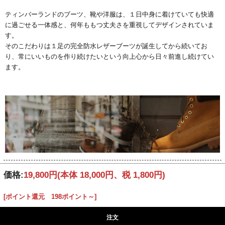
ティンバーランドのブーツ、靴や洋服は、１日中身に着けていても快適
に過ごせる一体感と、何年ももつ丈夫さを重視してデザインされていま
す。
そのこだわりは１足の完全防水レザーブーツが誕生してから続いてお
り、常にいいものを作り続けたいという向上心から日々前進し続けてい
ます。
価格:
19,800円
(本体 18,000円、税 1,800円)
[ポイント還元 198ポイント～]
注文