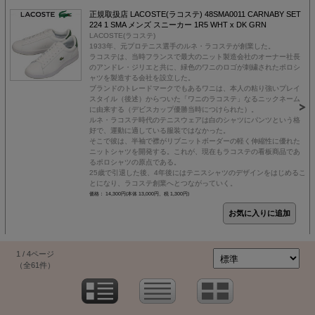
正規取扱店 LACOSTE(ラコステ) 48SMA0011 CARNABY SET
224 1 SMA メンズ スニーカー 1R5 WHT x DK GRN
LACOSTE(ラコステ)
1933年、元プロテニス選手のルネ・ラコステが創業した。
ラコステは、当時フランスで最大のニット製造会社のオーナー社長
のアンドレ・ジリエと共に、緑色のワニのロゴが刺繍されたポロシ
ャツを製造する会社を設立した。
ブランドのトレードマークでもあるワニは、本人の粘り強いプレイ
スタイル（後述）からついた「ワニのラコステ」なるニックネーム
に由来する（デビスカップ優勝当時につけられた）。
ルネ・ラコステ時代のテニスウェアは白のシャツにパンツという格
好で、運動に適している服装ではなかった。
そこで彼は、半袖で襟がリブニットボーダーの軽く伸縮性に優れた
ニットシャツを開発する。これが、現在もラコステの看板商品であ
るポロシャツの原点である。
25歳で引退した後、4年後にはテニスシャツのデザインをはじめるこ
とになり、ラコステ創業へとつながっていく。
価格： 14,300円(本体 13,000円、税 1,300円)
1 / 4ページ
（全61件）