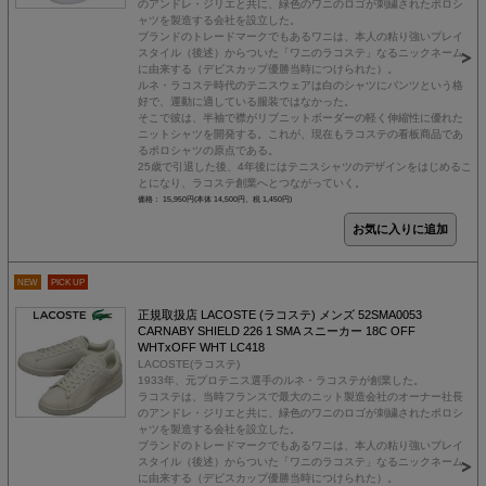
のアンドレ・ジリエと共に、緑色のワニのロゴが刺繍されたポロシ
ャツを製造する会社を設立した。
ブランドのトレードマークでもあるワニは、本人の粘り強いプレイ
スタイル（後述）からついた「ワニのラコステ」なるニックネーム
に由来する（デビスカップ優勝当時につけられた）。
ルネ・ラコステ時代のテニスウェアは白のシャツにパンツという格
好で、運動に適している服装ではなかった。
そこで彼は、半袖で襟がリブニットボーダーの軽く伸縮性に優れた
ニットシャツを開発する。これが、現在もラコステの看板商品であ
るポロシャツの原点である。
25歳で引退した後、4年後にはテニスシャツのデザインをはじめるこ
とになり、ラコステ創業へとつながっていく。
価格： 15,950円(本体 14,500円、税 1,450円)
NEW
PICK UP
正規取扱店 LACOSTE (ラコステ) メンズ 52SMA0053
CARNABY SHIELD 226 1 SMA スニーカー 18C OFF
WHTxOFF WHT LC418
LACOSTE(ラコステ)
1933年、元プロテニス選手のルネ・ラコステが創業した。
ラコステは、当時フランスで最大のニット製造会社のオーナー社長
のアンドレ・ジリエと共に、緑色のワニのロゴが刺繍されたポロシ
ャツを製造する会社を設立した。
ブランドのトレードマークでもあるワニは、本人の粘り強いプレイ
スタイル（後述）からついた「ワニのラコステ」なるニックネーム
に由来する（デビスカップ優勝当時につけられた）。