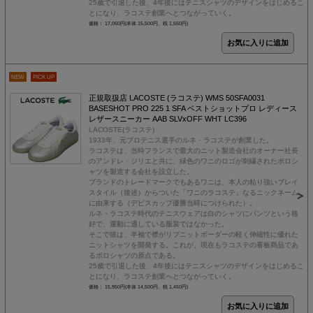
25歳で引退した後、4年後にはテニスシャツのデザインをはじめるこ
とになり、ラコステ創業へとつながっていく。
価格： 17,050円(本体 15,500円、税 1,550円)
NEW
PICK UP
正規取扱店 LACOSTE (ラコステ) WMS 50SFA0031
BASESHOT PRO 225 1 SFA ベストショットプロ レディース
レザースニーカー AAB SLVxOFF WHT LC396
LACOSTE(ラコステ)
1933年、元プロテニス選手のルネ・ラコステが創業した。
ラコステは、当時フランスで最大のニット製造会社のオーナー社長
のアンドレ・ジリエと共に、緑色のワニのロゴが刺繍されたポロシ
ャツを製造する会社を設立した。
ブランドのトレードマークでもあるワニは、本人の粘り強いプレイ
スタイル（後述）からついた「ワニのラコステ」なるニックネーム
に由来する（デビスカップ優勝当時につけられた）。
ルネ・ラコステ時代のテニスウェアは白のシャツにパンツという格
好で、運動に適している服装ではなかった。
そこで彼は、半袖で襟がリブニットボーダーの軽く伸縮性に優れた
ニットシャツを開発する。これが、現在もラコステの看板商品であ
るポロシャツの原点である。
25歳で引退した後、4年後にはテニスシャツのデザインをはじめるこ
とになり、ラコステ創業へとつながっていく。
価格： 15,950円(本体 14,500円、税 1,450円)