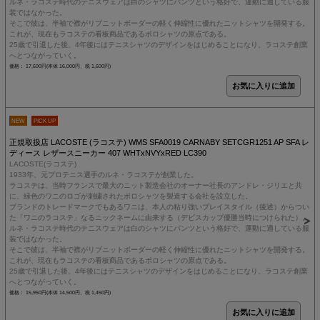
ルネ・ラコステ時代のテニスウェアは白のシャツにパンツという格好で、運動に適している服
装ではなかった。
そこで彼は、半袖で襟がリブニットボーダーの軽く伸縮性に優れたニットシャツを開発する。
これが、現在もラコステの看板商品であるポロシャツの原点である。
25歳で引退した後、4年後にはテニスシャツのデザインをはじめることになり、ラコステ創業
へとつながっていく。
価格： 17,600円(本体 16,000円、税 1,600円)
NEW
PICK UP
正規取扱店 LACOSTE (ラコステ) WMS SFA0019 CARNABY SETCGR1251 AP SFA レ
ディース レザースニーカー 407 WHTxNVYxRED LC390
LACOSTE(ラコステ)
1933年、元プロテニス選手のルネ・ラコステが創業した。
ラコステは、当時フランスで最大のニット製造会社のオーナー社長のアンドレ・ジリエと共
に、緑色のワニのロゴが刺繍されたポロシャツを製造する会社を設立した。
ブランドのトレードマークでもあるワニは、本人の粘り強いプレイスタイル（後述）からつい
た「ワニのラコステ」なるニックネームに由来する（デビスカップ優勝当時につけられた）。
ルネ・ラコステ時代のテニスウェアは白のシャツにパンツという格好で、運動に適している服
装ではなかった。
そこで彼は、半袖で襟がリブニットボーダーの軽く伸縮性に優れたニットシャツを開発する。
これが、現在もラコステの看板商品であるポロシャツの原点である。
25歳で引退した後、4年後にはテニスシャツのデザインをはじめることになり、ラコステ創業
へとつながっていく。
価格： 15,950円(本体 14,500円、税 1,450円)