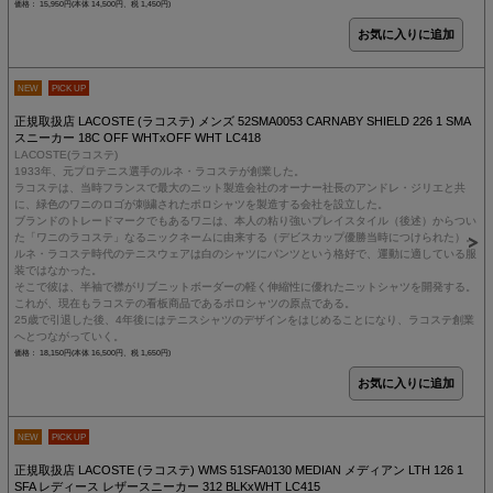
価格： 15,950円(本体 14,500円、税 1,450円)
NEW
PICK UP
正規取扱店 LACOSTE (ラコステ) メンズ 52SMA0053 CARNABY SHIELD 226 1 SMA
スニーカー 18C OFF WHTxOFF WHT LC418
LACOSTE(ラコステ)
1933年、元プロテニス選手のルネ・ラコステが創業した。
ラコステは、当時フランスで最大のニット製造会社のオーナー社長のアンドレ・ジリエと共
に、緑色のワニのロゴが刺繍されたポロシャツを製造する会社を設立した。
ブランドのトレードマークでもあるワニは、本人の粘り強いプレイスタイル（後述）からつい
た「ワニのラコステ」なるニックネームに由来する（デビスカップ優勝当時につけられた）。
ルネ・ラコステ時代のテニスウェアは白のシャツにパンツという格好で、運動に適している服
装ではなかった。
そこで彼は、半袖で襟がリブニットボーダーの軽く伸縮性に優れたニットシャツを開発する。
これが、現在もラコステの看板商品であるポロシャツの原点である。
25歳で引退した後、4年後にはテニスシャツのデザインをはじめることになり、ラコステ創業
へとつながっていく。
価格： 18,150円(本体 16,500円、税 1,650円)
NEW
PICK UP
正規取扱店 LACOSTE (ラコステ) WMS 51SFA0130 MEDIAN メディアン LTH 126 1
SFA レディース レザースニーカー 312 BLKxWHT LC415