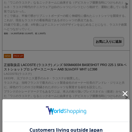
た「ワニのラコステ」なるニックネームに由来する（デビスカップ優勝当時につけられた）。
ルネ・ラコステ時代のテニスウェアは白のシャツにパンツという格好で、運動に適している服
装ではなかった。
そこで彼は、半袖で襟がリブニットボーダーの軽く伸縮性に優れたニットシャツを開発する。
これが、現在もラコステの看板商品であるポロシャツの原点である。
25歳で引退した後、4年後にはテニスシャツのデザインをはじめることになり、ラコステ創業
へとつながっていく。
価格： 14,300円(本体 13,000円、税 1,300円)
NEW
PICK UP
正規取扱店 LACOSTE (ラコステ) メンズ 50SMA0034 BASESHOT PRO 225 1 SFA ベ
ストショットプロ レザースニーカー AAB SLVxOFF WHT LC398
LACOSTE(ラコステ)
1933年、元プロテニス選手のルネ・ラコステが創業した。
ラコステは、当時フランスで最大のニット製造会社のオーナー社長のアンドレ・ジリエと共
に、緑色のワニのロゴが刺繍されたポロシャツを製造する会社を設立した。
ブランドのトレードマークでもあるワニは、本人の粘り強いプレイスタイル（後述）からつい
た「ワニのラコステ」なるニックネームに由来する（デビスカップ優勝当時につけられた）。
ルネ・ラコステ時代のテニスウェアは白のシャツにパンツという格好で、運動に適している服
装ではなかった。
そこで彼は、半袖で襟がリブニットボーダーの軽く伸縮性に優れたニットシャツを開発する。
これが、現在もラコステの看板商品であるポロシャツの原点である。
25歳で引退した後、4年後にはテニスシャツのデザインをはじめることになり、ラコステ創業
へとつながっていく。
価格： 15,950円(本体 14,500円、税 1,450円)