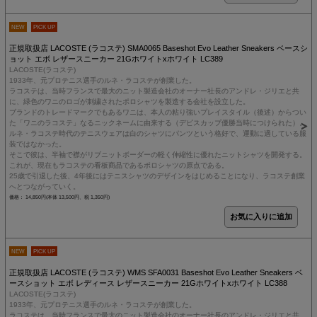
NEW
PICK UP
正規取扱店 LACOSTE (ラコステ) SMA0065 Baseshot Evo Leather Sneakers ベースシ
ョット エボ レザースニーカー 21Gホワイトxホワイト LC389
LACOSTE(ラコステ)
1933年、元プロテニス選手のルネ・ラコステが創業した。
ラコステは、当時フランスで最大のニット製造会社のオーナー社長のアンドレ・ジリエと共
に、緑色のワニのロゴが刺繍されたポロシャツを製造する会社を設立した。
ブランドのトレードマークでもあるワニは、本人の粘り強いプレイスタイル（後述）からつい
た「ワニのラコステ」なるニックネームに由来する（デビスカップ優勝当時につけられた）。
ルネ・ラコステ時代のテニスウェアは白のシャツにパンツという格好で、運動に適している服
装ではなかった。
そこで彼は、半袖で襟がリブニットボーダーの軽く伸縮性に優れたニットシャツを開発する。
これが、現在もラコステの看板商品であるポロシャツの原点である。
25歳で引退した後、4年後にはテニスシャツのデザインをはじめることになり、ラコステ創業
へとつながっていく。
価格： 14,850円(本体 13,500円、税 1,350円)
NEW
PICK UP
正規取扱店 LACOSTE (ラコステ) WMS SFA0031 Baseshot Evo Leather Sneakers ベ
ースショット エボ レディース レザースニーカー 21Gホワイトxホワイト LC388
LACOSTE(ラコステ)
1933年、元プロテニス選手のルネ・ラコステが創業した。
ラコステは、当時フランスで最大のニット製造会社のオーナー社長のアンドレ・ジリエと共