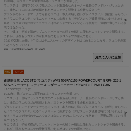
1933年、元プロテニス選手のルネ・ラコステが創業した。
ラコステは、当時フランスで最大のニット製造会社のオーナー社長のアンドレ・ジリエと共
に、緑色のワニのロゴが刺繍されたポロシャツを製造する会社を設立した。
ブランドのトレードマークでもあるワニは、本人の粘り強いプレイスタイル（後述）からつい
た「ワニのラコステ」なるニックネームに由来する（デビスカップ優勝当時につけられた）。
ルネ・ラコステ時代のテニスウェアは白のシャツにパンツという格好で、運動に適している服
装ではなかった。
そこで彼は、半袖で襟がリブニットボーダーの軽く伸縮性に優れたニットシャツを開発する。
これが、現在もラコステの看板商品であるポロシャツの原点である。
25歳で引退した後、4年後にはテニスシャツのデザインをはじめることになり、ラコステ創業
へとつながっていく。
価格： 15,950円(本体 14,500円、税 1,450円)
NEW
PICK UP
正規取扱店 LACOSTE (ラコステ) WMS 50SFA0155 POWERCOURT GRPH 225 1
SFA パワーコート レディース レザースニーカー 1Y9 WHTxLT PNK LC397
LACOSTE(ラコステ)
1933年、元プロテニス選手のルネ・ラコステが創業した。
ラコステは、当時フランスで最大のニット製造会社のオーナー社長のアンドレ・ジリエと共
に、緑色のワニのロゴが刺繍されたポロシャツを製造する会社を設立した。
ブランドのトレードマークでもあるワニは、本人の粘り強いプレイスタイル（後述）からつい
た「ワニのラコステ」なるニックネームに由来する（デビスカップ優勝当時につけられた）。
ルネ・ラコステ時代のテニスウェアは白のシャツにパンツという格好で、運動に適している服
装ではなかった。
そこで彼は、半袖で襟がリブニットボーダーの軽く伸縮性に優れたニットシャツを開発する。
これが、現在もラコステの看板商品であるポロシャツの原点である。