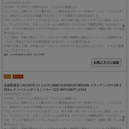
LACOSTE(ラコステ)
1933年、元プロテニス選手のルネ・ラコステが創業した。
ラコステは、当時フランスで最大のニット製造会社のオーナー社長のアンドレ・ジリエと共
に、緑色のワニのロゴが刺繍されたポロシャツを製造する会社を設立した。
ブランドのトレードマークでもあるワニは、本人の粘り強いプレイスタイル（後述）からつい
た「ワニのラコステ」なるニックネームに由来する（デビスカップ優勝当時につけられた）。
ルネ・ラコステ時代のテニスウェアは白のシャツにパンツという格好で、運動に適している服
装ではなかった。
そこで彼は、半袖で襟がリブニットボーダーの軽く伸縮性に優れたニットシャツを開発する。
これが、現在もラコステの看板商品であるポロシャツの原点である。
25歳で引退した後、4年後にはテニスシャツのデザインをはじめることになり、ラコステ創業
へとつながっていく。
価格： 12,100円(本体 11,000円、税 1,100円)
NEW
PICK UP
正規取扱店 LACOSTE (ラコステ) WMS 51SFA0130 MEDIAN メディアン LTH 126 1
SFA レディース レザースニーカー 21G WHTxWHT LC414
LACOSTE(ラコステ)
1933年、元プロテニス選手のルネ・ラコステが創業した。
ラコステは、当時フランスで最大のニット製造会社のオーナー社長のアンドレ・ジリエと共
に、緑色のワニのロゴが刺繍されたポロシャツを製造する会社を設立した。
ブランドのトレードマークでもあるワニは、本人の粘り強いプレイスタイル（後述）からつい
た「ワニのラコステ」なるニックネームに由来する（デビスカップ優勝当時につけられた）。
ルネ・ラコステ時代のテニスウェアは白のシャツにパンツという格好で、運動に適している服
装ではなかった。
そこで彼は、半袖で襟がリブニットボーダーの軽く伸縮性に優れたニットシャツを開発する。