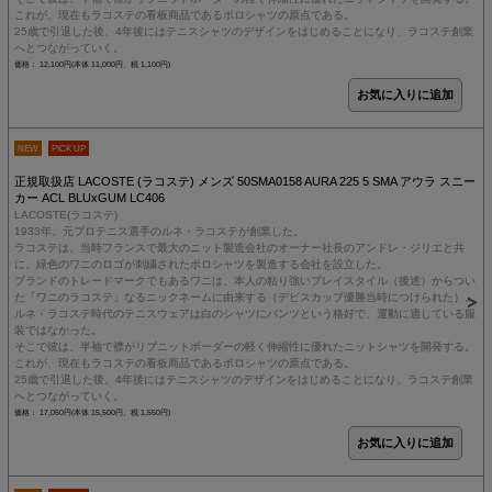
これが、現在もラコステの看板商品であるポロシャツの原点である。
25歳で引退した後、4年後にはテニスシャツのデザインをはじめることになり、ラコステ創業
へとつながっていく。
価格： 12,100円(本体 11,000円、税 1,100円)
NEW
PICK UP
正規取扱店 LACOSTE (ラコステ) メンズ 50SMA0158 AURA 225 5 SMA アウラ スニー
カー ACL BLUxGUM LC406
LACOSTE(ラコステ)
1933年、元プロテニス選手のルネ・ラコステが創業した。
ラコステは、当時フランスで最大のニット製造会社のオーナー社長のアンドレ・ジリエと共
に、緑色のワニのロゴが刺繍されたポロシャツを製造する会社を設立した。
ブランドのトレードマークでもあるワニは、本人の粘り強いプレイスタイル（後述）からつい
た「ワニのラコステ」なるニックネームに由来する（デビスカップ優勝当時につけられた）。
ルネ・ラコステ時代のテニスウェアは白のシャツにパンツという格好で、運動に適している服
装ではなかった。
そこで彼は、半袖で襟がリブニットボーダーの軽く伸縮性に優れたニットシャツを開発する。
これが、現在もラコステの看板商品であるポロシャツの原点である。
25歳で引退した後、4年後にはテニスシャツのデザインをはじめることになり、ラコステ創業
へとつながっていく。
価格： 17,050円(本体 15,500円、税 1,550円)