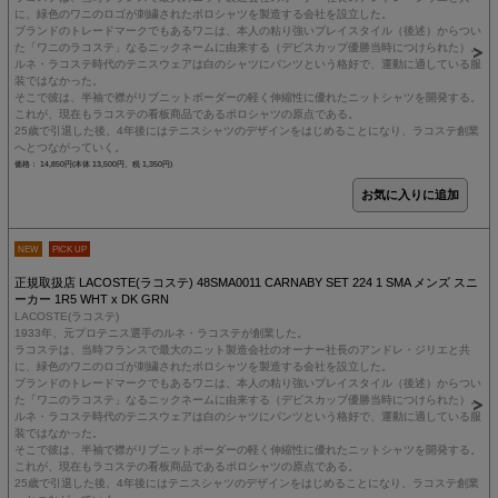
に、緑色のワニのロゴが刺繍されたポロシャツを製造する会社を設立した。
ブランドのトレードマークでもあるワニは、本人の粘り強いプレイスタイル（後述）からつい
た「ワニのラコステ」なるニックネームに由来する（デビスカップ優勝当時につけられた）。
ルネ・ラコステ時代のテニスウェアは白のシャツにパンツという格好で、運動に適している服
装ではなかった。
そこで彼は、半袖で襟がリブニットボーダーの軽く伸縮性に優れたニットシャツを開発する。
これが、現在もラコステの看板商品であるポロシャツの原点である。
25歳で引退した後、4年後にはテニスシャツのデザインをはじめることになり、ラコステ創業
へとつながっていく。
価格： 14,850円(本体 13,500円、税 1,350円)
NEW
PICK UP
正規取扱店 LACOSTE(ラコステ) 48SMA0011 CARNABY SET 224 1 SMA メンズ スニ
ーカー 1R5 WHT x DK GRN
LACOSTE(ラコステ)
1933年、元プロテニス選手のルネ・ラコステが創業した。
ラコステは、当時フランスで最大のニット製造会社のオーナー社長のアンドレ・ジリエと共
に、緑色のワニのロゴが刺繍されたポロシャツを製造する会社を設立した。
ブランドのトレードマークでもあるワニは、本人の粘り強いプレイスタイル（後述）からつい
た「ワニのラコステ」なるニックネームに由来する（デビスカップ優勝当時につけられた）。
ルネ・ラコステ時代のテニスウェアは白のシャツにパンツという格好で、運動に適している服
装ではなかった。
そこで彼は、半袖で襟がリブニットボーダーの軽く伸縮性に優れたニットシャツを開発する。
これが、現在もラコステの看板商品であるポロシャツの原点である。
25歳で引退した後、4年後にはテニスシャツのデザインをはじめることになり、ラコステ創業