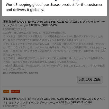
NEW
PICK UP
正規取扱店 LACOSTE (ラコステ) WMS 50SFA0163 AURA 225 7 SFA アウラ レディー
ス レザースニーカー AJX PINKxGUM LC405
LACOSTE(ラコステ)
1933年、元プロテニス選手のルネ・ラコステが創業した。
ラコステは、当時フランスで最大のニット製造会社のオーナー社長のアンドレ・ジリエと共
に、緑色のワニのロゴが刺繍されたポロシャツを製造する会社を設立した。
ブランドのトレードマークでもあるワニは、本人の粘り強いプレイスタイル（後述）からつい
た「ワニのラコステ」なるニックネームに由来する（デビスカップ優勝当時につけられた）。
ルネ・ラコステ時代のテニスウェアは白のシャツにパンツという格好で、運動に適している服
装ではなかった。
そこで彼は、半袖で襟がリブニットボーダーの軽く伸縮性に優れたニットシャツを開発する。
これが、現在もラコステの看板商品であるポロシャツの原点である。
25歳で引退した後、4年後にはテニスシャツのデザインをはじめることになり、ラコステ創業
へとつながっていく。
価格： 17,050円(本体 15,500円、税 1,550円)
NEW
PICK UP
正規取扱店 LACOSTE (ラコステ) WMS 50SFA0031 BASESHOT PRO 225 1 SFA ベス
トショットプロ レディース レザースニーカー AAB SLVxOFF WHT LC396
LACOSTE(ラコステ)