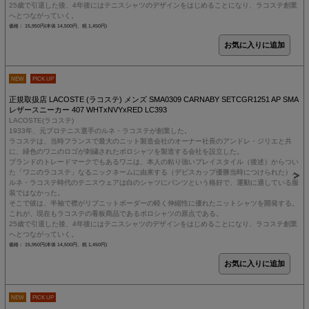
25歳で引退した後、4年後にはテニスシャツのデザインをはじめることになり、ラコステ創業
へとつながっていく。
価格： 15,950円(本体 14,500円、税 1,450円)
NEW
PICK UP
正規取扱店 LACOSTE (ラコステ) メンズ SMA0309 CARNABY SETCGR1251 AP SMA
レザースニーカー 407 WHTxNVYxRED LC393
LACOSTE(ラコステ)
1933年、元プロテニス選手のルネ・ラコステが創業した。
ラコステは、当時フランスで最大のニット製造会社のオーナー社長のアンドレ・ジリエと共
に、緑色のワニのロゴが刺繍されたポロシャツを製造する会社を設立した。
ブランドのトレードマークでもあるワニは、本人の粘り強いプレイスタイル（後述）からつい
た「ワニのラコステ」なるニックネームに由来する（デビスカップ優勝当時につけられた）。
ルネ・ラコステ時代のテニスウェアは白のシャツにパンツという格好で、運動に適している服
装ではなかった。
そこで彼は、半袖で襟がリブニットボーダーの軽く伸縮性に優れたニットシャツを開発する。
これが、現在もラコステの看板商品であるポロシャツの原点である。
25歳で引退した後、4年後にはテニスシャツのデザインをはじめることになり、ラコステ創業
へとつながっていく。
価格： 15,950円(本体 14,500円、税 1,450円)
NEW
PICK UP