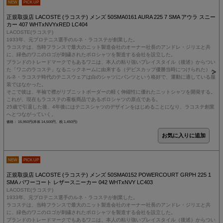
NEW
PICK UP
正規取扱店 LACOSTE (ラコステ) メンズ 50SMA0161 AURA 225 7 SMA アウラ スニー
カー 407 WHTxNVYxRED LC404
LACOSTE(ラコステ)
1933年、元プロテニス選手のルネ・ラコステが創業した。
ラコステは、当時フランスで最大のニット製造会社のオーナー社長のアンドレ・ジリエと共
に、緑色のワニのロゴが刺繍されたポロシャツを製造する会社を設立した。
ブランドのトレードマークでもあるワニは、本人の粘り強いプレイスタイル（後述）からつい
た「ワニのラコステ」なるニックネームに由来する（デビスカップ優勝当時につけられた）。
ルネ・ラコステ時代のテニスウェアは白のシャツにパンツという格好で、運動に適している服
装ではなかった。
そこで彼は、半袖で襟がリブニットボーダーの軽く伸縮性に優れたニットシャツを開発する。
これが、現在もラコステの看板商品であるポロシャツの原点である。
25歳で引退した後、4年後にはテニスシャツのデザインをはじめることになり、ラコステ創業
へとつながっていく。
価格： 15,950円(本体 14,500円、税 1,450円)
NEW
PICK UP
正規取扱店 LACOSTE (ラコステ) メンズ 50SMA0152 POWERCOURT GRPH 225 1
SMA パワーコート レザースニーカー 042 WHTxNVY LC403
LACOSTE(ラコステ)
1933年、元プロテニス選手のルネ・ラコステが創業した。
ラコステは、当時フランスで最大のニット製造会社のオーナー社長のアンドレ・ジリエと共
に、緑色のワニのロゴが刺繍されたポロシャツを製造する会社を設立した。
ブランドのトレードマークでもあるワニは、本人の粘り強いプレイスタイル（後述）からつい