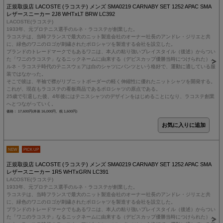
正規取扱店 LACOSTE (ラコステ) メンズ SMA0219 CARNABY SET 1252 APAC SMA
レザースニーカー 2J8 WHTxLT BRW LC392
LACOSTE(ラコステ)
1933年、元プロテニス選手のルネ・ラコステが創業した。
ラコステは、当時フランスで最大のニット製造会社のオーナー社長のアンドレ・ジリエと共
に、緑色のワニのロゴが刺繍されたポロシャツを製造する会社を設立した。
ブランドのトレードマークでもあるワニは、本人の粘り強いプレイスタイル（後述）からつい
た「ワニのラコステ」なるニックネームに由来する（デビスカップ優勝当時につけられた）。
ルネ・ラコステ時代のテニスウェアは白のシャツにパンツという格好で、運動に適している服
装ではなかった。
そこで彼は、半袖で襟がリブニットボーダーの軽く伸縮性に優れたニットシャツを開発する。
これが、現在もラコステの看板商品であるポロシャツの原点である。
25歳で引退した後、4年後にはテニスシャツのデザインをはじめることになり、ラコステ創業
へとつながっていく。
価格： 17,600円(本体 16,000円、税 1,600円)
NEW
PICK UP
正規取扱店 LACOSTE (ラコステ) メンズ SMA0219 CARNABY SET 1252 APAC SMA
レザースニーカー 1R5 WHTxGRN LC391
LACOSTE(ラコステ)
1933年、元プロテニス選手のルネ・ラコステが創業した。
ラコステは、当時フランスで最大のニット製造会社のオーナー社長のアンドレ・ジリエと共
に、緑色のワニのロゴが刺繍されたポロシャツを製造する会社を設立した。
ブランドのトレードマークでもあるワニは、本人の粘り強いプレイスタイル（後述）からつい
た「ワニのラコステ」なるニックネームに由来する（デビスカップ優勝当時につけられた）。