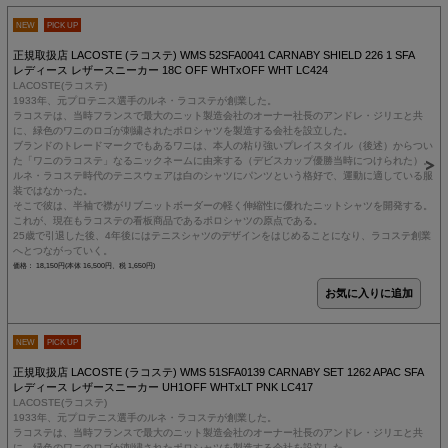
NEW
PICK UP
正規取扱店 LACOSTE (ラコステ) WMS 52SFA0041 CARNABY SHIELD 226 1 SFA
レディース レザースニーカー 18C OFF WHTxOFF WHT LC424
LACOSTE(ラコステ)
1933年、元プロテニス選手のルネ・ラコステが創業した。
ラコステは、当時フランスで最大のニット製造会社のオーナー社長のアンドレ・ジリエと共
に、緑色のワニのロゴが刺繍されたポロシャツを製造する会社を設立した。
ブランドのトレードマークでもあるワニは、本人の粘り強いプレイスタイル（後述）からつい
た「ワニのラコステ」なるニックネームに由来する（デビスカップ優勝当時につけられた）。
ルネ・ラコステ時代のテニスウェアは白のシャツにパンツという格好で、運動に適している服
装ではなかった。
そこで彼は、半袖で襟がリブニットボーダーの軽く伸縮性に優れたニットシャツを開発する。
これが、現在もラコステの看板商品であるポロシャツの原点である。
25歳で引退した後、4年後にはテニスシャツのデザインをはじめることになり、ラコステ創業
へとつながっていく。
価格： 18,150円(本体 16,500円、税 1,650円)
NEW
PICK UP
正規取扱店 LACOSTE (ラコステ) WMS 51SFA0139 CARNABY SET 1262 APAC SFA
レディース レザースニーカー UH1OFF WHTxLT PNK LC417
LACOSTE(ラコステ)
1933年、元プロテニス選手のルネ・ラコステが創業した。
ラコステは、当時フランスで最大のニット製造会社のオーナー社長のアンドレ・ジリエと共
に、緑色のワニのロゴが刺繍されたポロシャツを製造する会社を設立した。