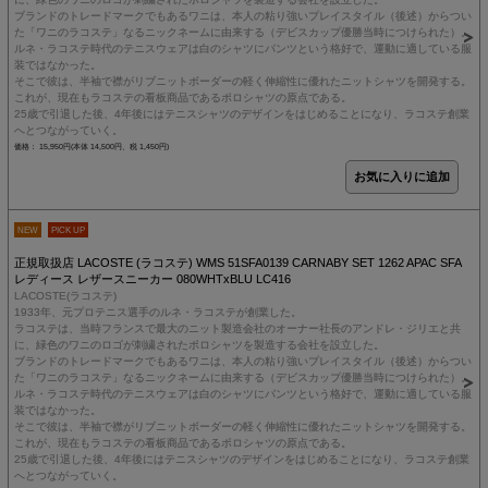
ブランドのトレードマークでもあるワニは、本人の粘り強いプレイスタイル（後述）からつい
た「ワニのラコステ」なるニックネームに由来する（デビスカップ優勝当時につけられた）。
ルネ・ラコステ時代のテニスウェアは白のシャツにパンツという格好で、運動に適している服
装ではなかった。
そこで彼は、半袖で襟がリブニットボーダーの軽く伸縮性に優れたニットシャツを開発する。
これが、現在もラコステの看板商品であるポロシャツの原点である。
25歳で引退した後、4年後にはテニスシャツのデザインをはじめることになり、ラコステ創業
へとつながっていく。
価格： 15,950円(本体 14,500円、税 1,450円)
NEW
PICK UP
正規取扱店 LACOSTE (ラコステ) WMS 51SFA0139 CARNABY SET 1262 APAC SFA
レディース レザースニーカー 080WHTxBLU LC416
LACOSTE(ラコステ)
1933年、元プロテニス選手のルネ・ラコステが創業した。
ラコステは、当時フランスで最大のニット製造会社のオーナー社長のアンドレ・ジリエと共
に、緑色のワニのロゴが刺繍されたポロシャツを製造する会社を設立した。
ブランドのトレードマークでもあるワニは、本人の粘り強いプレイスタイル（後述）からつい
た「ワニのラコステ」なるニックネームに由来する（デビスカップ優勝当時につけられた）。
ルネ・ラコステ時代のテニスウェアは白のシャツにパンツという格好で、運動に適している服
装ではなかった。
そこで彼は、半袖で襟がリブニットボーダーの軽く伸縮性に優れたニットシャツを開発する。
これが、現在もラコステの看板商品であるポロシャツの原点である。
25歳で引退した後、4年後にはテニスシャツのデザインをはじめることになり、ラコステ創業
へとつながっていく。