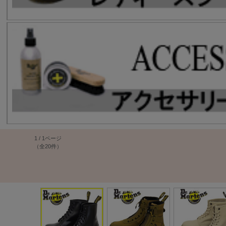
1 / 1ページ
（全20件）