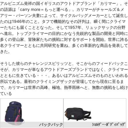
アルピニズム発祥の国イギリスのアウトドアブランド「カリマー」。そ
の語源は「carry more＝もっと運べる」。カリマーがチャールズ＆メ
アリー・パーソン夫妻によって、サイクルバッグメーカーとして誕生し
たのは1946年のこと。タフで機能的なその評判は、瞬く間にクライマ
ーたちにも届くこととなった。そして1957年、リュックサックの分野
へ進出。トップクライマーの目的にかなう先鋭的な製品の開発と同時に
多くの登山家、冒険家たちの挑戦に対するサポートを開始。世界に誇る
名クライマーとともに共同研究を重ね、多くの革新的な商品を発表して
きた。
そうした彼らのチャレンジスピリッツと、そこからのフィードバックこ
そが、カリマーが単なるアウトドアーズブランドではなく、クライマー
とともに生きている・・・、あるいはアルピニズムそのものといわれる
所以である。最初のクライミングザックが登場してから現在に至るま
で、カリマーは世界の高峰、極地、熱帯雨林へと、無数の挑戦をし続け
ている
バックパック
ｼｮﾙﾀﾞｰ･ﾎﾞﾃﾞｨﾊﾞｯｸﾞ