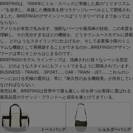
BRIEFINGは、1998年にミル・スペックに準拠した真の”ミリタリズム
－”を追求し、卓越した機能美を持つラゲッジレーベルとして開発され
ました。BRIEFINGのデザインソースは”ミリタリー”のままであっては
ならない。
アメリカが本気で生み出す、強靭なパーツや最高峰の技術。この本質を
理解し、その充分すぎるほどの機能を、どうタウンユースモデルに搭載
し、 どのようなスタイリングに仕上げるか、そして必要最小限のミニ
マムな機能として再構築することができるのか…BRIEFINGのデザイン
ワークは常にそこからはじまるのです。
BRIEFINGのモデル ラインナップは、洗練された様々なシーンを想定
し、どのようなスタイルにもフィットできるように開発されています。
BUSINESS・TRAVEL・SPORT..... CAR・TRAIN・JET..... これらのシ
ーンにおける究極の選択は、常に『耐久性のある機能美』が存在してい
なければならない。
発売以来、BRIEFINGは世界中で最も厳しい目を持つお客様に選ばれる
最高品質のラゲッジ・ブランドへと成長を遂とげてきている。
トートバッグ
ショルダーバッグ