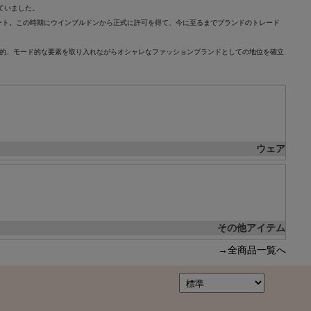
ていました。
ート。この時期にウインブルドンから正式に許可を得て、今に至るまでブランドのトレード
ージ的、モード的な要素を取り入れながらオシャレなファッションブランドとしての地位を確立
ウェア
その他アイテム
→全商品一覧へ