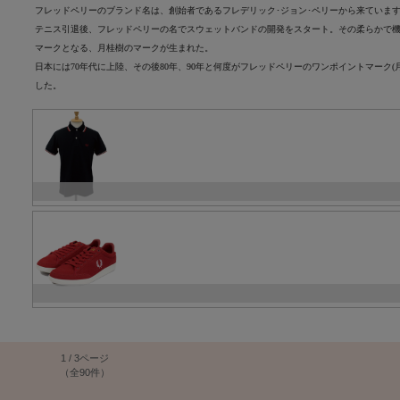
フレッドペリーのブランド名は、創始者であるフレデリック･ジョン･ペリーから来ていま
テニス引退後、フレッドペリーの名でスウェットバンドの開発をスタート。その柔らかで
マークとなる、月桂樹のマークが生まれた。
日本には70年代に上陸、その後80年、90年と何度がフレッドペリーのワンポイントマー
した。
1 / 3ページ
（全90件）