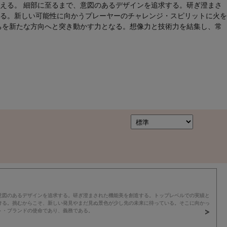
える。 細部に至るまで、意図のあるデザインを追求する。研ぎ澄まさ
る。新しい可能性に向かうプレーヤーのチャレンジ・スピリットに火を
ちを新たな方向へと突き動かす力となる。想像力と技術力を結集し、常
意図のあるデザインを追求する。研ぎ澄まされた機能美を創造する。トップレベルでの実績と
ける。挑むからこそ、新しい発見やまだ見ぬ景色が少し先の未来に待っている。そこに向かっ
ト・ブランドの使命であり、義務である。