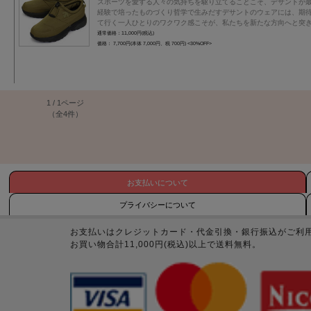
スポーツを愛する人々の気持ちを駆り立てることこそ、デサントが
経験で培ったものづくり哲学で生みだすデサントのウェアには、期
て行く一人ひとりのワクワク感こそが、私たちを新たな方向へと突
通常価格：11,000円(税込)
価格： 7,700円(本体 7,000円、税 700円)
<30%OFF>
1 / 1ページ
（全4件）
お支払いについて
プライバシーについて
お支払いはクレジットカード・代金引換・銀行振込がご利
お買い物合計11,000円(税込)以上で送料無料。