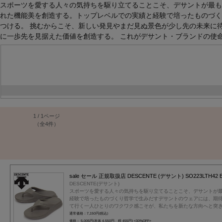
スポーツを愛する人々の気持ちを駆り立てることこそ、デサントが最も
れた機能美を創造する。トップレベルでの実績と経験で培ったものづく
つける。 挑むからこそ、新しい発見やまだ見ぬ景色が少し先の未来に
に一歩先を見据えた価値を創造する。 これがデサント・ブランドの使
1 / 1ページ
（全4件）
sale セール 正規取扱店 DESCENTE (デサント) SO223LTH4
DESCENTE(デサント)
スポーツを愛する人々の気持ちを駆り立てることこそ、デサントが
経験で培ったものづくり哲学で生みだすデサントのウェアには、期
て行く一人ひとりのワクワク感こそが、私たちを新たな方向へと突
通常価格：7,150円(税込)
価格： 5,005円(本体 4,550円、税 455円)
<30%OFF>