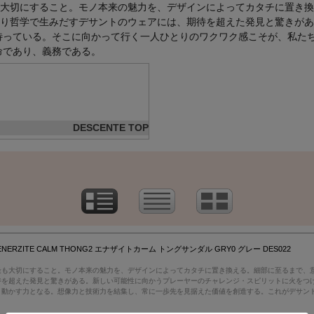
大切にすること。モノ本来の魅力を、デザインによってカタチに置き換
り哲学で生みだすデサントのウェアには、期待を超えた発見と驚きがあ
待っている。そこに向かって行く一人ひとりのワクワク感こそが、私た
命であり、義務である。
DESCENTE TOP
2 ENERZITE CALM THONG2 エナザイトカーム トングサンダル GRY0 グレー DES022
最も大切にすること。モノ本来の魅力を、デザインによってカタチに置き換える。細部に至るまで、
待を超えた発見と驚きがある。新しい可能性に向かうプレーヤーのチャレンジ・スピリットに火をつ
き動かす力となる。想像力と技術力を結集し、常に一歩先を見据えた価値を創造する。これがデサン