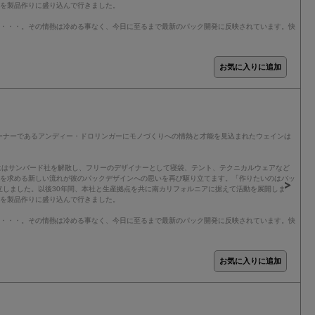
アを製品作りに盛り込んで行きました。
り・・・。その情熱は冷める事なく、今日に至るまで最新のパック開発に反映されています。快
ーナーであるアンディー・ドロリンガーにモノづくりへの情熱と才能を見込まれたウェインは
年にはサンバード社を解散し、フリーのデザイナーとして寝袋、テント、テクニカルウェアなど
クを求める新しい流れが彼のパックデザインへの思いを再び駆り立てます。「作りたいのはバッ
立しました。以後30年間、本社と生産拠点を共に南カリフォルニアに据えて活動を展開しま
アを製品作りに盛り込んで行きました。
り・・・。その情熱は冷める事なく、今日に至るまで最新のパック開発に反映されています。快