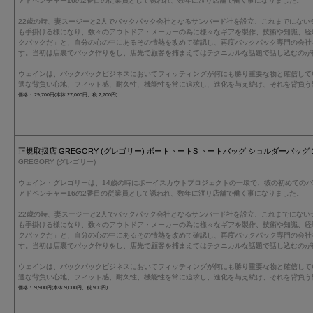
アドベンチャー16の2番目の従業員として誘われ、数年に渡り店舗で働く事になりました。
22歳の時、妻スージーと2人でバックパック会社となるサンバード社を設立、これまでにない
も手掛ける様になり、数々のアウトドア・メーカーの為に様々なギアを製作、技術や知識、経
クパックだ」と、自分の心の中にあるその情熱を改めて確認し、再度バックパック専門の会社
す。当初は店裏でパック作りをし、店先で顧客を捕まえてはテクニカルな話題で話し込むのが
ウェインは、バックパックビジネスにおいてフィッティングが何にも勝り重要な物と確信して
適な背負い心地、フィット感、耐久性、機能性を常に追求し、進化を与え続け、それを背負う
価格： 29,700円(本体 27,000円、税 2,700円)
正規取扱店 GREGORY (グレゴリー) ボートトートS トートバッグ ショルダーバッグ 1386
GREGORY (グレゴリー)
ウェイン・グレゴリーは、14歳の時にボーイスカウトプロジェクトの一環で、彼の初めての
アドベンチャー16の2番目の従業員として誘われ、数年に渡り店舗で働く事になりました。
22歳の時、妻スージーと2人でバックパック会社となるサンバード社を設立、これまでにない
も手掛ける様になり、数々のアウトドア・メーカーの為に様々なギアを製作、技術や知識、経
クパックだ」と、自分の心の中にあるその情熱を改めて確認し、再度バックパック専門の会社
す。当初は店裏でパック作りをし、店先で顧客を捕まえてはテクニカルな話題で話し込むのが
ウェインは、バックパックビジネスにおいてフィッティングが何にも勝り重要な物と確信して
適な背負い心地、フィット感、耐久性、機能性を常に追求し、進化を与え続け、それを背負う
価格： 9,900円(本体 9,000円、税 900円)