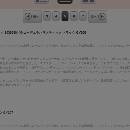
3
4
5
6
7
前へ
次へ
1038680440-コーデュラバリスティック ブラック GY108
バックパックとなる木製フレームパックを自作。彼のパックの完成度は高く、アドベンチャー16のオ
デザインと機能を持ち合わせたエクスターナルフレームパックの製作を目指します。しかし1973
験をさらに高めて行きました。エクスターナルフレームパックに限界を感じ、これまでにないパッ
を始めることを決意し、1977年にサンディエゴに「グレゴリー・マウンテン・プロダクツ」社を設
彼の日課でした。そして、マウンテンガイドや一般顧客からのフィードバックを基に新しいアイデ
いました。グレゴリー社の革新的なアイデア、人間工学に基づいたデザイン、最高品質へのこだわ
皆を驚かせ続けています。
 GY107
バックパックとなる木製フレームパックを自作。彼のパックの完成度は高く、アドベンチャー16のオ