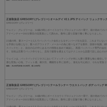
正規取扱店 GREGORY (グレゴリー) オールデイ V2.1 JPS デイパック リュックサック 14
GREGORY (グレゴリー)
ウェイン・グレゴリーは、14歳の時にボーイスカウトプロジェクトの一環で、彼の初めての
アドベンチャー16の2番目の従業員として誘われ、数年に渡り店舗で働く事になりました。
22歳の時、妻スージーと2人でバックパック会社となるサンバード社を設立、これまでにない
も手掛ける様になり、数々のアウトドア・メーカーの為に様々なギアを製作、技術や知識、経
クパックだ」と、自分の心の中にあるその情熱を改めて確認し、再度バックパック専門の会社
す。当初は店裏でパック作りをし、店先で顧客を捕まえてはテクニカルな話題で話し込むのが
ウェインは、バックパックビジネスにおいてフィッティングが何にも勝り重要な物と確信して
適な背負い心地、フィット感、耐久性、機能性を常に追求し、進化を与え続け、それを背負う
価格： 26,400円(本体 24,000円、税 2,400円)
正規取扱店 GREGORY (グレゴリー) テールランナー ウエストパック ボディバッグ 652
GREGORY (グレゴリー)
ウェイン・グレゴリーは、14歳の時にボーイスカウトプロジェクトの一環で、彼の初めての
アドベンチャー16の2番目の従業員として誘われ、数年に渡り店舗で働く事になりました。
22歳の時、妻スージーと2人でバックパック会社となるサンバード社を設立、これまでにない