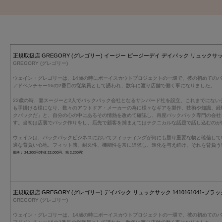
正規取扱店 GREGORY (グレゴリー) イージー ピージーデイ デイパック リュックサック 
GREGORY (グレゴリー)
ウェイン・グレゴリーは、14歳の時にボーイスカウトプロジェクトの一環で、彼の初めての
アドベンチャー16の2番目の従業員として誘われ、数年に渡り店舗で働く事になりました。
22歳の時、妻スージーと2人でバックパック会社となるサンバード社を設立、これまでにない
も手掛ける様になり、数々のアウトドア・メーカーの為に様々なギアを製作、技術や知識、経
クパックだ」と、自分の心の中にあるその情熱を改めて確認し、再度バックパック専門の会社
す。当初は店裏でパック作りをし、店先で顧客を捕まえてはテクニカルな話題で話し込むのが
ウェインは、バックパックビジネスにおいてフィッティングが何にも勝り重要な物と確信して
適な背負い心地、フィット感、耐久性、機能性を常に追求し、進化を与え続け、それを背負う
価格： 24,200円(本体 22,000円、税 2,200円)
正規取扱店 GREGORY (グレゴリー) デイパック リュックサック 1410161041-ブラック
GREGORY (グレゴリー)
ウェイン・グレゴリーは、14歳の時にボーイスカウトプロジェクトの一環で、彼の初めての