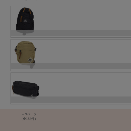
5 / 9ページ
（全164件）