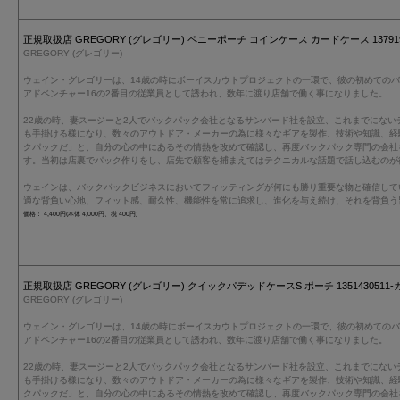
正規取扱店 GREGORY (グレゴリー) ペニーポーチ コインケース カードケース 137919
GREGORY (グレゴリー)
ウェイン・グレゴリーは、14歳の時にボーイスカウトプロジェクトの一環で、彼の初めての
アドベンチャー16の2番目の従業員として誘われ、数年に渡り店舗で働く事になりました。
22歳の時、妻スージーと2人でバックパック会社となるサンバード社を設立、これまでにない
も手掛ける様になり、数々のアウトドア・メーカーの為に様々なギアを製作、技術や知識、経
クパックだ」と、自分の心の中にあるその情熱を改めて確認し、再度バックパック専門の会社
す。当初は店裏でパック作りをし、店先で顧客を捕まえてはテクニカルな話題で話し込むのが
ウェインは、バックパックビジネスにおいてフィッティングが何にも勝り重要な物と確信して
適な背負い心地、フィット感、耐久性、機能性を常に追求し、進化を与え続け、それを背負う
価格： 4,400円(本体 4,000円、税 400円)
正規取扱店 GREGORY (グレゴリー) クイックパデッドケースS ポーチ 1351430511
GREGORY (グレゴリー)
ウェイン・グレゴリーは、14歳の時にボーイスカウトプロジェクトの一環で、彼の初めての
アドベンチャー16の2番目の従業員として誘われ、数年に渡り店舗で働く事になりました。
22歳の時、妻スージーと2人でバックパック会社となるサンバード社を設立、これまでにない
も手掛ける様になり、数々のアウトドア・メーカーの為に様々なギアを製作、技術や知識、経
クパックだ」と、自分の心の中にあるその情熱を改めて確認し、再度バックパック専門の会社