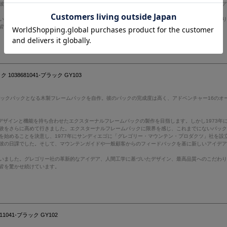
彼の日課でした。そして、マウンテンガイドや一般顧客からのフィードバックを基に新しいアイデ
いました。グレゴリー社の革新的なアイデア、人間工学に基づいたデザイン、最高品質へのこだわ
皆を驚かせ続けています。
038681041-ブラック GY103
バックパックとなる木製フレームパックを自作。彼のパックの完成度は高く、アドベンチャー16のオ
デザインと機能を持ち合わせたエクスターナルフレームパックの製作を目指します。しかし1973
験をさらに高めて行きました。エクスターナルフレームパックに限界を感じ、これまでにないパッ
を始めることを決意し、1977年にサンディエゴに「グレゴリー・マウンテン・プロダクツ」社を設
彼の日課でした。そして、マウンテンガイドや一般顧客からのフィードバックを基に新しいアイデ
いました。グレゴリー社の革新的なアイデア、人間工学に基づいたデザイン、最高品質へのこだわ
皆を驚かせ続けています。
041-ブラック GY102