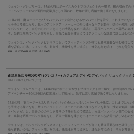
ウェイン・グレゴリーは、14歳の時にボーイスカウトプロジェクトの一環で、彼の初めての
アドベンチャー16の2番目の従業員として誘われ、数年に渡り店舗で働く事になりました。
22歳の時、妻スージーと2人でバックパック会社となるサンバード社を設立、これまでにない
も手掛ける様になり、数々のアウトドア・メーカーの為に様々なギアを製作、技術や知識、経
クパックだ」と、自分の心の中にあるその情熱を改めて確認し、再度バックパック専門の会社
す。当初は店裏でパック作りをし、店先で顧客を捕まえてはテクニカルな話題で話し込むのが
ウェインは、バックパックビジネスにおいてフィッティングが何にも勝り重要な物と確信して
適な背負い心地、フィット感、耐久性、機能性を常に追求し、進化を与え続け、それを背負う
価格： 12,100円(本体 11,000円、税 1,100円)
正規取扱店 GREGORY (グレゴリー) カジュアルデイ V2 デイパック リュックサック 144
GREGORY (グレゴリー)
ウェイン・グレゴリーは、14歳の時にボーイスカウトプロジェクトの一環で、彼の初めての
アドベンチャー16の2番目の従業員として誘われ、数年に渡り店舗で働く事になりました。
22歳の時、妻スージーと2人でバックパック会社となるサンバード社を設立、これまでにない
も手掛ける様になり、数々のアウトドア・メーカーの為に様々なギアを製作、技術や知識、経
クパックだ」と、自分の心の中にあるその情熱を改めて確認し、再度バックパック専門の会社
す。当初は店裏でパック作りをし、店先で顧客を捕まえてはテクニカルな話題で話し込むのが
ウェインは、バックパックビジネスにおいてフィッティングが何にも勝り重要な物と確信して
適な背負い心地、フィット感、耐久性、機能性を常に追求し、進化を与え続け、それを背負う
価格： 13,200円(本体 12,000円、税 1,200円)