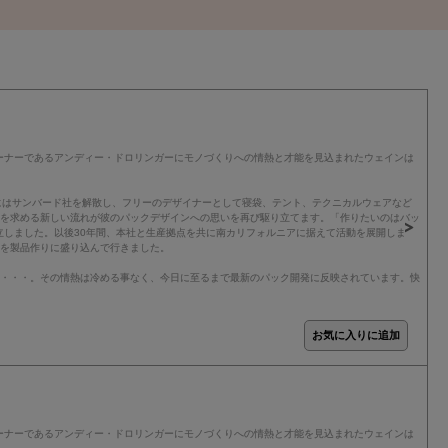
ーナーであるアンディー・ドロリンガーにモノづくりへの情熱と才能を見込まれたウェインは
年にはサンバード社を解散し、フリーのデザイナーとして寝袋、テント、テクニカルウェアなど
クを求める新しい流れが彼のパックデザインへの思いを再び駆り立てます。「作りたいのはバッ
立しました。以後30年間、本社と生産拠点を共に南カリフォルニアに据えて活動を展開しま
アを製品作りに盛り込んで行きました。
り・・・。その情熱は冷める事なく、今日に至るまで最新のパック開発に反映されています。快
ーナーであるアンディー・ドロリンガーにモノづくりへの情熱と才能を見込まれたウェインは