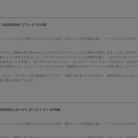
10181041-ブラック GY100
バックパックとなる木製フレームパックを自作。彼のパックの完成度は高く、アドベンチャー16のオ
デザインと機能を持ち合わせたエクスターナルフレームパックの製作を目指します。しかし1973
験をさらに高めて行きました。エクスターナルフレームパックに限界を感じ、これまでにないパッ
を始めることを決意し、1977年にサンディエゴに「グレゴリー・マウンテン・プロダクツ」社を設
彼の日課でした。そして、マウンテンガイドや一般顧客からのフィードバックを基に新しいアイデ
いました。グレゴリー社の革新的なアイデア、人間工学に基づいたデザイン、最高品質へのこだわ
皆を驚かせ続けています。
450511-ガーデンタペストリー GY096
バックパックとなる木製フレームパックを自作。彼のパックの完成度は高く、アドベンチャー16のオ
デザインと機能を持ち合わせたエクスターナルフレームパックの製作を目指します。しかし1973