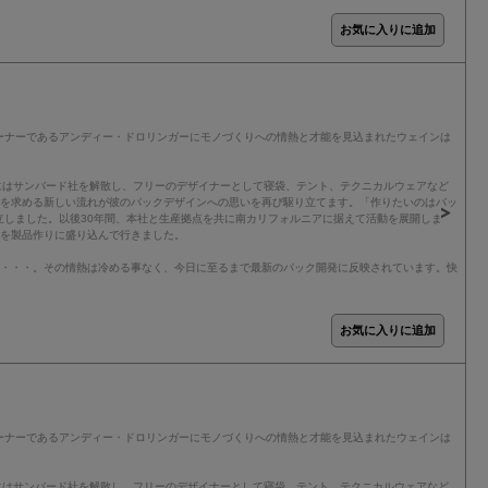
ーナーであるアンディー・ドロリンガーにモノづくりへの情熱と才能を見込まれたウェインは
年にはサンバード社を解散し、フリーのデザイナーとして寝袋、テント、テクニカルウェアなど
クを求める新しい流れが彼のパックデザインへの思いを再び駆り立てます。「作りたいのはバッ
立しました。以後30年間、本社と生産拠点を共に南カリフォルニアに据えて活動を展開しま
アを製品作りに盛り込んで行きました。
り・・・。その情熱は冷める事なく、今日に至るまで最新のパック開発に反映されています。快
ーナーであるアンディー・ドロリンガーにモノづくりへの情熱と才能を見込まれたウェインは
年にはサンバード社を解散し、フリーのデザイナーとして寝袋、テント、テクニカルウェアなど