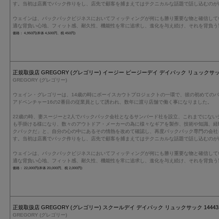
す。当初は店裏でパック作りをし、店先で顧客を捕まえてはテクニカルな話題で話し込むのが
ウェインは、バックパックビジネスにおいてフィッティングが何にも勝り重要な物と確信して
適な背負い心地、フィット感、耐久性、機能性を常に追求し、進化を与え続け、それを背負う
価格： 4,950円(本体 4,500円、税 450円)
正規取扱店 GREGORY (グレゴリー) イージー ピージーデイ デイパック リュックサック 1
GREGORY (グレゴリー)
ウェイン・グレゴリーは、14歳の時にボーイスカウトプロジェクトの一環で、彼の初めての
アドベンチャー16の2番目の従業員として誘われ、数年に渡り店舗で働く事になりました。
22歳の時、妻スージーと2人でバックパック会社となるサンバード社を設立、これまでにない
も手掛ける様になり、数々のアウトドア・メーカーの為に様々なギアを製作、技術や知識、経
クパックだ」と、自分の心の中にあるその情熱を改めて確認し、再度バックパック専門の会社
す。当初は店裏でパック作りをし、店先で顧客を捕まえてはテクニカルな話題で話し込むのが
ウェインは、バックパックビジネスにおいてフィッティングが何にも勝り重要な物と確信して
適な背負い心地、フィット感、耐久性、機能性を常に追求し、進化を与え続け、それを背負う
価格： 22,000円(本体 20,000円、税 2,000円)
正規取扱店 GREGORY (グレゴリー) スクールデイ デイパック リュックサック 1444311
GREGORY (グレゴリー)