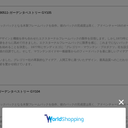
0511-ガーデンタペストリー GY105
バックパックとなる木製フレームパックを自作。彼のパックの完成度は高く、アドベンチャー16のオ
デザインと機能を持ち合わせたエクスターナルフレームパックの製作を目指します。しかし1973
験をさらに高めて行きました。エクスターナルフレームパックに限界を感じ、これまでにないパッ
を始めることを決意し、1977年にサンディエゴに「グレゴリー・マウンテン・プロダクツ」社を設
彼の日課でした。そして、マウンテンガイドや一般顧客からのフィードバックを基に新しいアイデ
いました。グレゴリー社の革新的なアイデア、人間工学に基づいたデザイン、最高品質へのこだわ
皆を驚かせ続けています。
-ガーデンタペストリー GY104
バックパックとなる木製フレームパックを自作。彼のパックの完成度は高く、アドベンチャー16のオ
デザインと機能を持ち合わせたエクスターナルフレームパックの製作を目指します。しかし1973
験をさらに高めて行きました。エクスターナルフレームパックに限界を感じ、これまでにないパッ
を始めることを決意し、1977年にサンディエゴに「グレゴリー・マウンテン・プロダクツ」社を設