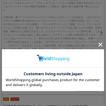
のオーナーであるアンディー・ドロリンガーにモノづくりへの情熱と才能を見込まれたウェイ
ンはアドベンチャー16の2番目の従業員として誘われ、数年に渡り店舗で働く事になりまし
た。
22歳の時、妻スージーと2人でバックパック会社となるサンバード社を設立、これまでにない
デザインと機能を持ち合わせたエクスターナルフレームパックの製作を目指します。しかし
1973年にはサンバード社を解散し、フリーのデザイナーとして寝袋、テント、テクニカルウ
ェアなども手掛ける様になり、数々のアウトドア・メーカーの為に様々なギアを製作、技術や
知識、経験をさらに高めて行きました。エクスターナルフレームパックに限界を感じ、これま
でにないパックを求める新しい流れが彼のパックデザインへの思いを再び駆り立てます。「作
りたいのはバックパックだ」と、自分の心の中にあるその情熱を改めて確認し、再度バックパ
ック専門の会社を始めることを決意し、1977年にサンディエゴに「グレゴリー・マウンテ
ン・プロダクツ」社を設立しました。以後30年間、本社と生産拠点を共に南カリフォルニアに
据えて活動を展開します。当初は店裏でパック作りをし、店先で顧客を捕まえてはテクニカル
な話題で話し込むのが彼の日課でした。そして、マウンテンガイドや一般顧客からのフィード
バックを基に新しいアイデアを製品作りに盛り込んで行きました。
ウェインは、バックパックビジネスにおいてフィッティングが何にも勝り重要な物と確信して
いました。グレゴリー社の革新的なアイデア、人間工学に基づいたデザイン、最高品質へのこ
だわり・・・。その情熱は冷める事なく、今日に至るまで最新のパック開発に反映されていま
す。快適な背負い心地、フィット感、耐久性、機能性を常に追求し、進化を与え続け、それを
背負う皆を驚かせ続けています。
価格： 15,400円(本体 14,000円、税 1,400円)
NEW
PICK UP