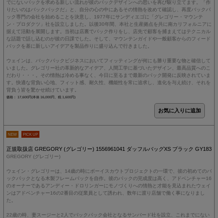
でにないパックを求める新しい流れが彼のパックデザインへの思いを再び駆り立てます。「作
りたいのはバックパックだ」と、自分の心の中にあるその情熱を改めて確認し、再度バックパ
ック専門の会社を始めることを決意し、1977年にサンディエゴに「グレゴリー・マウンテ
ン・プロダクツ」社を設立しました。以後30年間、本社と生産拠点を共に南カリフォルニアに
据えて活動を展開します。当初は店裏でパック作りをし、店先で顧客を捕まえてはテクニカル
な話題で話し込むのが彼の日課でした。そして、マウンテンガイドや一般顧客からのフィード
バックを基に新しいアイデアを製品作りに盛り込んで行きました。
ウェインは、バックパックビジネスにおいてフィッティングが何にも勝り重要な物と確信して
いました。グレゴリー社の革新的なアイデア、人間工学に基づいたデザイン、最高品質へのこ
だわり・・・。その情熱は冷める事なく、今日に至るまで最新のパック開発に反映されていま
す。快適な背負い心地、フィット感、耐久性、機能性を常に追求し、進化を与え続け、それを
背負う皆を驚かせ続けています。
価格： 17,600円(本体 16,000円、税 1,600円)
NEW
PICK UP
正規取扱店 GREGORY (グレゴリー) 1556961041 ダッフルバッグXS ブラック GY183
GREGORY (グレゴリー)
ウェイン・グレゴリーは、14歳の時にボーイスカウトプロジェクトの一環で、彼の初めてのバ
ックパックとなる木製フレームパックを自作。彼のパックの完成度は高く、アドベンチャー16
のオーナーであるアンディー・ドロリンガーにモノづくりへの情熱と才能を見込まれたウェイ
ンはアドベンチャー16の2番目の従業員として誘われ、数年に渡り店舗で働く事になりまし
た。
22歳の時、妻スージーと2人でバックパック会社となるサンバード社を設立、これまでにない