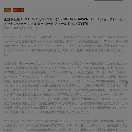
NEW
PICK UP
正規取扱店 GREGORY (グレゴリー) 153987D487 JAWBREAKER ジョーブレーカー
メッセンジャー ショルダーポーチ フィールドタン GY176
GREGORY (グレゴリー)
ウェイン・グレゴリーは、14歳の時にボーイスカウトプロジェクトの一環で、彼の初めてのバ
ックパックとなる木製フレームパックを自作。彼のパックの完成度は高く、アドベンチャー16
のオーナーであるアンディー・ドロリンガーにモノづくりへの情熱と才能を見込まれたウェイ
ンはアドベンチャー16の2番目の従業員として誘われ、数年に渡り店舗で働く事になりまし
た。
22歳の時、妻スージーと2人でバックパック会社となるサンバード社を設立、これまでにない
デザインと機能を持ち合わせたエクスターナルフレームパックの製作を目指します。しかし
1973年にはサンバード社を解散し、フリーのデザイナーとして寝袋、テント、テクニカルウ
ェアなども手掛ける様になり、数々のアウトドア・メーカーの為に様々なギアを製作、技術や
知識、経験をさらに高めて行きました。エクスターナルフレームパックに限界を感じ、これま
でにないパックを求める新しい流れが彼のパックデザインへの思いを再び駆り立てます。「作
りたいのはバックパックだ」と、自分の心の中にあるその情熱を改めて確認し、再度バックパ
ック専門の会社を始めることを決意し、1977年にサンディエゴに「グレゴリー・マウンテ
ン・プロダクツ」社を設立しました。以後30年間、本社と生産拠点を共に南カリフォルニアに
据えて活動を展開します。当初は店裏でパック作りをし、店先で顧客を捕まえてはテクニカル
な話題で話し込むのが彼の日課でした。そして、マウンテンガイドや一般顧客からのフィード
バックを基に新しいアイデアを製品作りに盛り込んで行きました。
ウェインは、バックパックビジネスにおいてフィッティングが何にも勝り重要な物と確信して
いました。グレゴリー社の革新的なアイデア、人間工学に基づいたデザイン、最高品質へのこ
だわり・・・。その情熱は冷める事なく、今日に至るまで最新のパック開発に反映されていま