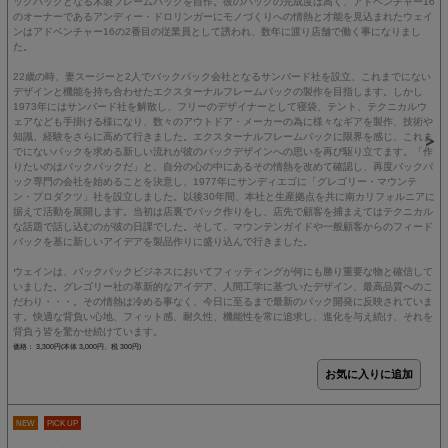
ックパックとなる木製フレームパックを自作。彼のパックの完成度は高く、アドベンチャー16
のオーナーであるアンディー・ドロリンガーにモノづくりへの情熱と才能を見込まれたウェイ
ンはアドベンチャー16の2番目の従業員として誘われ、数年に渡り店舗で働く事になりまし
た。
22歳の時、妻スージーと2人でバックパック会社となるサンバード社を設立、これまでにない
デザインと機能を持ち合わせたエクスターナルフレームパックの製作を目指します。しかし
1973年にはサンバード社を解散し、フリーのデザイナーとして寝袋、テント、テクニカルウ
ェアなども手掛ける様になり、数々のアウトドア・メーカーの為に様々なギアを製作、技術や
知識、経験をさらに高めて行きました。エクスターナルフレームパックに限界を感じ、これま
でにないパックを求める新しい流れが彼のパックデザインへの思いを再び駆り立てます。「作
りたいのはバックパックだ」と、自分の心の中にあるその情熱を改めて確認し、再度バックパ
ック専門の会社を始めることを決意し、1977年にサンディエゴに「グレゴリー・マウンテ
ン・プロダクツ」社を設立しました。以後30年間、本社と生産拠点を共に南カリフォルニアに
据えて活動を展開します。当初は店裏でパック作りをし、店先で顧客を捕まえてはテクニカル
な話題で話し込むのが彼の日課でした。そして、マウンテンガイドや一般顧客からのフィード
バックを基に新しいアイデアを製品作りに盛り込んで行きました。
ウェインは、バックパックビジネスにおいてフィッティングが何にも勝り重要な物と確信して
いました。グレゴリー社の革新的なアイデア、人間工学に基づいたデザイン、最高品質へのこ
だわり・・・。その情熱は冷める事なく、今日に至るまで最新のパック開発に反映されていま
す。快適な背負い心地、フィット感、耐久性、機能性を常に追求し、進化を与え続け、それを
背負う皆を驚かせ続けています。
価格： 3,300円(本体 3,000円、税 300円)
NEW
PICK UP