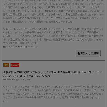
でにないパックを求める新しい流れが彼のパックデザインへの思いを再び駆り立てます。「作
りたいのはバックパックだ」と、自分の心の中にあるその情熱を改めて確認し、再度バックパ
ック専門の会社を始めることを決意し、1977年にサンディエゴに「グレゴリー・マウンテ
ン・プロダクツ」社を設立しました。以後30年間、本社と生産拠点を共に南カリフォルニアに
据えて活動を展開します。当初は店裏でパック作りをし、店先で顧客を捕まえてはテクニカル
な話題で話し込むのが彼の日課でした。そして、マウンテンガイドや一般顧客からのフィード
バックを基に新しいアイデアを製品作りに盛り込んで行きました。
ウェインは、バックパックビジネスにおいてフィッティングが何にも勝り重要な物と確信して
いました。グレゴリー社の革新的なアイデア、人間工学に基づいたデザイン、最高品質へのこ
だわり・・・。その情熱は冷める事なく、今日に至るまで最新のパック開発に反映されていま
す。快適な背負い心地、フィット感、耐久性、機能性を常に追求し、進化を与え続け、それを
背負う皆を驚かせ続けています。
価格： 24,200円(本体 22,000円、税 2,200円)
NEW
PICK UP
正規取扱店 GREGORY (グレゴリー) 153984D487 JAWBREAKER ジョーブレーカー
バックパック 25 フィールドタン GY173
GREGORY (グレゴリー)
ウェイン・グレゴリーは、14歳の時にボーイスカウトプロジェクトの一環で、彼の初めてのバ
ックパックとなる木製フレームパックを自作。彼のパックの完成度は高く、アドベンチャー16
のオーナーであるアンディー・ドロリンガーにモノづくりへの情熱と才能を見込まれたウェイ
ンはアドベンチャー16の2番目の従業員として誘われ、数年に渡り店舗で働く事になりまし
た。