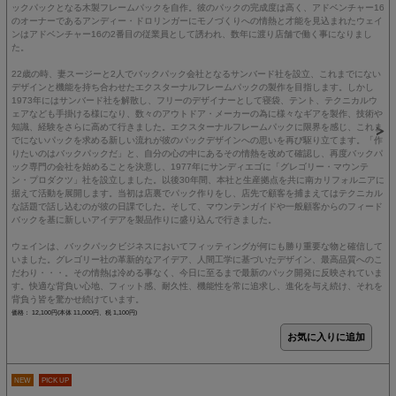
ックパックとなる木製フレームパックを自作。彼のパックの完成度は高く、アドベンチャー16
のオーナーであるアンディー・ドロリンガーにモノづくりへの情熱と才能を見込まれたウェイ
ンはアドベンチャー16の2番目の従業員として誘われ、数年に渡り店舗で働く事になりまし
た。
22歳の時、妻スージーと2人でバックパック会社となるサンバード社を設立、これまでにない
デザインと機能を持ち合わせたエクスターナルフレームパックの製作を目指します。しかし
1973年にはサンバード社を解散し、フリーのデザイナーとして寝袋、テント、テクニカルウ
ェアなども手掛ける様になり、数々のアウトドア・メーカーの為に様々なギアを製作、技術や
知識、経験をさらに高めて行きました。エクスターナルフレームパックに限界を感じ、これま
でにないパックを求める新しい流れが彼のパックデザインへの思いを再び駆り立てます。「作
りたいのはバックパックだ」と、自分の心の中にあるその情熱を改めて確認し、再度バックパ
ック専門の会社を始めることを決意し、1977年にサンディエゴに「グレゴリー・マウンテ
ン・プロダクツ」社を設立しました。以後30年間、本社と生産拠点を共に南カリフォルニアに
据えて活動を展開します。当初は店裏でパック作りをし、店先で顧客を捕まえてはテクニカル
な話題で話し込むのが彼の日課でした。そして、マウンテンガイドや一般顧客からのフィード
バックを基に新しいアイデアを製品作りに盛り込んで行きました。
ウェインは、バックパックビジネスにおいてフィッティングが何にも勝り重要な物と確信して
いました。グレゴリー社の革新的なアイデア、人間工学に基づいたデザイン、最高品質へのこ
だわり・・・。その情熱は冷める事なく、今日に至るまで最新のパック開発に反映されていま
す。快適な背負い心地、フィット感、耐久性、機能性を常に追求し、進化を与え続け、それを
背負う皆を驚かせ続けています。
価格： 12,100円(本体 11,000円、税 1,100円)
NEW
PICK UP