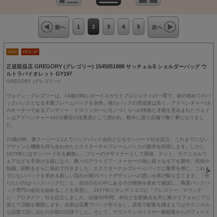
1
2
3
4
5
前へ
次へ
NEW
PICK UP
正規取扱店 GREGORY (グレゴリー) 1545051888 サッチェルS ショルダーバッグ ウ
ルトラバイオレット GY197
GREGORY (グレゴリー)
ウェイン・グレゴリーは、14歳の時にボーイスカウトプロジェクトの一環で、彼の初めてのバ
ックパックとなる木製フレームパックを自作。彼のパックの完成度は高く、アドベンチャー16
のオーナーであるアンディー・ドロリンガーにモノづくりへの情熱と才能を見込まれたウェイ
ンはアドベンチャー16の2番目の従業員として誘われ、数年に渡り店舗で働く事になりまし
た。
22歳の時、妻スージーと2人でバックパック会社となるサンバード社を設立、これまでにない
デザインと機能を持ち合わせたエクスターナルフレームパックの製作を目指します。しかし
1973年にはサンバード社を解散し、フリーのデザイナーとして寝袋、テント、テクニカルウ
ェアなども手掛ける様になり、数々のアウトドア・メーカーの為に様々なギアを製作、技術や
知識、経験をさらに高めて行きました。エクスターナルフレームパックに限界を感じ、これま
でにないパックを求める新しい流れが彼のパックデザインへの思いを再び駆り立てます。「作
りたいのはバックパックだ」と、自分の心の中にあるその情熱を改めて確認し、再度バックパ
ック専門の会社を始めることを決意し、1977年にサンディエゴに「グレゴリー・マウンテ
ン・プロダクツ」社を設立しました。以後30年間、本社と生産拠点を共に南カリフォルニアに
据えて活動を展開します。当初は店裏でパック作りをし、店先で顧客を捕まえてはテクニカル
な話題で話し込むのが彼の日課でした。そして、マウンテンガイドや一般顧客からのフィード