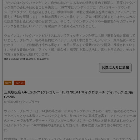
りたいのはバックパックだ」と、自分の心の中にあるその情熱を改めて確認し、再度バックパ
ック専門の会社を始めることを決意し、1977年にサンディエゴに「グレゴリー・マウンテ
ン・プロダクツ」社を設立しました。以後30年間、本社と生産拠点を共に南カリフォルニアに
据えて活動を展開します。当初は店裏でパック作りをし、店先で顧客を捕まえてはテクニカル
な話題で話し込むのが彼の日課でした。そして、マウンテンガイドや一般顧客からのフィード
バックを基に新しいアイデアを製品作りに盛り込んで行きました。
ウェインは、バックパックビジネスにおいてフィッティングが何にも勝り重要な物と確信して
いました。グレゴリー社の革新的なアイデア、人間工学に基づいたデザイン、最高品質へのこ
だわり・・・。その情熱は冷める事なく、今日に至るまで最新のパック開発に反映されていま
す。快適な背負い心地、フィット感、耐久性、機能性を常に追求し、進化を与え続け、それを
背負う皆を驚かせ続けています。
価格： 16,500円(本体 15,000円、税 1,500円)
NEW
PICK UP
正規取扱店 GREGORY (グレゴリー) 1573791041 マイクロポーチ デイパック 全3色
GY206
GREGORY (グレゴリー)
ウェイン・グレゴリーは、14歳の時にボーイスカウトプロジェクトの一環で、彼の初めてのバ
ックパックとなる木製フレームパックを自作。彼のパックの完成度は高く、アドベンチャー16
のオーナーであるアンディー・ドロリンガーにモノづくりへの情熱と才能を見込まれたウェイ
ンはアドベンチャー16の2番目の従業員として誘われ、数年に渡り店舗で働く事になりまし
た。
22歳の時、妻スージーと2人でバックパック会社となるサンバード社を設立、これまでにない