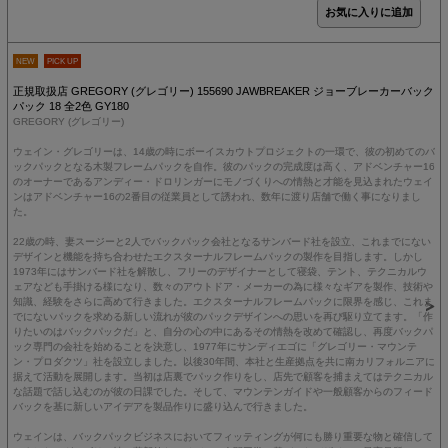
NEW
PICK UP
正規取扱店 GREGORY (グレゴリー) 155690 JAWBREAKER ジョーブレーカーバック
パック 18 全2色 GY180
GREGORY (グレゴリー)
ウェイン・グレゴリーは、14歳の時にボーイスカウトプロジェクトの一環で、彼の初めてのバ
ックパックとなる木製フレームパックを自作。彼のパックの完成度は高く、アドベンチャー16
のオーナーであるアンディー・ドロリンガーにモノづくりへの情熱と才能を見込まれたウェイ
ンはアドベンチャー16の2番目の従業員として誘われ、数年に渡り店舗で働く事になりまし
た。
22歳の時、妻スージーと2人でバックパック会社となるサンバード社を設立、これまでにない
デザインと機能を持ち合わせたエクスターナルフレームパックの製作を目指します。しかし
1973年にはサンバード社を解散し、フリーのデザイナーとして寝袋、テント、テクニカルウ
ェアなども手掛ける様になり、数々のアウトドア・メーカーの為に様々なギアを製作、技術や
知識、経験をさらに高めて行きました。エクスターナルフレームパックに限界を感じ、これま
でにないパックを求める新しい流れが彼のパックデザインへの思いを再び駆り立てます。「作
りたいのはバックパックだ」と、自分の心の中にあるその情熱を改めて確認し、再度バックパ
ック専門の会社を始めることを決意し、1977年にサンディエゴに「グレゴリー・マウンテ
ン・プロダクツ」社を設立しました。以後30年間、本社と生産拠点を共に南カリフォルニアに
据えて活動を展開します。当初は店裏でパック作りをし、店先で顧客を捕まえてはテクニカル
な話題で話し込むのが彼の日課でした。そして、マウンテンガイドや一般顧客からのフィード
バックを基に新しいアイデアを製品作りに盛り込んで行きました。
ウェインは、バックパックビジネスにおいてフィッティングが何にも勝り重要な物と確信して