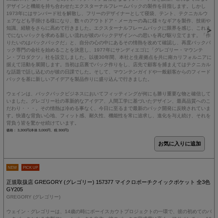
デザインと機能を持ち合わせたエクスターナルフレームパックの製作を目指します。しかし
1973年にはサンバード社を解散し、フリーのデザイナーとして寝袋、テント、テクニカルウ
ェアなども手掛ける様になり、数々のアウトドア・メーカーの為に様々なギアを製作、技術や
知識、経験をさらに高めて行きました。エクスターナルフレームパックに限界を感じ、これま
でにないパックを求める新しい流れが彼のパックデザインへの思いを再び駆り立てます。「作
りたいのはバックパックだ」と、自分の心の中にあるその情熱を改めて確認し、再度バックパ
ック専門の会社を始めることを決意し、1977年にサンディエゴに「グレゴリー・マウンテ
ン・プロダクツ」社を設立しました。以後30年間、本社と生産拠点を共に南カリフォルニアに
据えて活動を展開します。当初は店裏でパック作りをし、店先で顧客を捕まえてはテクニカル
な話題で話し込むのが彼の日課でした。そして、マウンテンガイドや一般顧客からのフィード
バックを基に新しいアイデアを製品作りに盛り込んで行きました。
ウェインは、バックパックビジネスにおいてフィッティングが何にも勝り重要な物と確信して
いました。グレゴリー社の革新的なアイデア、人間工学に基づいたデザイン、最高品質へのこ
だわり・・・。その情熱は冷める事なく、今日に至るまで最新のパック開発に反映されていま
す。快適な背負い心地、フィット感、耐久性、機能性を常に追求し、進化を与え続け、それを
背負う皆を驚かせ続けています。
価格： 3,300円(本体 3,000円、税 300円)
NEW
PICK UP
正規取扱店 GREGORY (グレゴリー) 157377 マイクロポーチクイックポケット 全3色
GY205
GREGORY (グレゴリー)
ウェイン・グレゴリーは、14歳の時にボーイスカウトプロジェクトの一環で、彼の初めてのバ