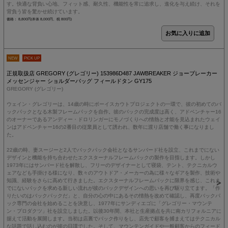
す。快適な背負い心地、フィット感、耐久性、機能性を常に追求し、進化を与え続け、それを
背負う皆を驚かせ続けています。
価格： 8,800円(本体 8,000円、税 800円)
NEW
PICK UP
正規取扱店 GREGORY (グレゴリー) 153986D487 JAWBREAKER ジョーブレーカー
メッセンジャー ショルダーバッグ フィールドタン GY175
GREGORY (グレゴリー)
ウェイン・グレゴリーは、14歳の時にボーイスカウトプロジェクトの一環で、彼の初めてのバ
ックパックとなる木製フレームパックを自作。彼のパックの完成度は高く、アドベンチャー16
のオーナーであるアンディー・ドロリンガーにモノづくりへの情熱と才能を見込まれたウェイ
ンはアドベンチャー16の2番目の従業員として誘われ、数年に渡り店舗で働く事になりまし
た。
22歳の時、妻スージーと2人でバックパック会社となるサンバード社を設立、これまでにない
デザインと機能を持ち合わせたエクスターナルフレームパックの製作を目指します。しかし
1973年にはサンバード社を解散し、フリーのデザイナーとして寝袋、テント、テクニカルウ
ェアなども手掛ける様になり、数々のアウトドア・メーカーの為に様々なギアを製作、技術や
知識、経験をさらに高めて行きました。エクスターナルフレームパックに限界を感じ、これま
でにないパックを求める新しい流れが彼のパックデザインへの思いを再び駆り立てます。「作
りたいのはバックパックだ」と、自分の心の中にあるその情熱を改めて確認し、再度バックパ
ック専門の会社を始めることを決意し、1977年にサンディエゴに「グレゴリー・マウンテ
ン・プロダクツ」社を設立しました。以後30年間、本社と生産拠点を共に南カリフォルニアに
据えて活動を展開します。当初は店裏でパック作りをし、店先で顧客を捕まえてはテクニカル
な話題で話し込むのが彼の日課でした。そして、マウンテンガイドや一般顧客からのフィード