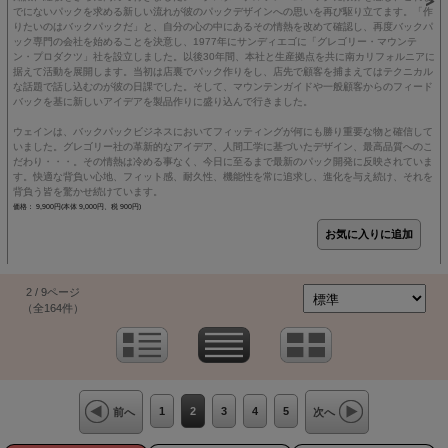
でにないパックを求める新しい流れが彼のパックデザインへの思いを再び駆り立てます。「作
りたいのはバックパックだ」と、自分の心の中にあるその情熱を改めて確認し、再度バックパ
ック専門の会社を始めることを決意し、1977年にサンディエゴに「グレゴリー・マウンテ
ン・プロダクツ」社を設立しました。以後30年間、本社と生産拠点を共に南カリフォルニアに
据えて活動を展開します。当初は店裏でパック作りをし、店先で顧客を捕まえてはテクニカル
な話題で話し込むのが彼の日課でした。そして、マウンテンガイドや一般顧客からのフィード
バックを基に新しいアイデアを製品作りに盛り込んで行きました。
ウェインは、バックパックビジネスにおいてフィッティングが何にも勝り重要な物と確信して
いました。グレゴリー社の革新的なアイデア、人間工学に基づいたデザイン、最高品質へのこ
だわり・・・。その情熱は冷める事なく、今日に至るまで最新のパック開発に反映されていま
す。快適な背負い心地、フィット感、耐久性、機能性を常に追求し、進化を与え続け、それを
背負う皆を驚かせ続けています。
価格： 9,900円(本体 9,000円、税 900円)
2 / 9ページ
（全164件）
1
2
3
4
5
前へ
次へ