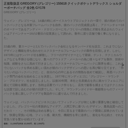
正規取扱店 GREGORY (グレゴリー) 155618 クイックポケットデラックス ショルダ
ーポーチバッグ 全2色 GY178
GREGORY (グレゴリー)
ウェイン・グレゴリーは、14歳の時にボーイスカウトプロジェクトの一環で、彼の初めてのバ
ックパックとなる木製フレームパックを自作。彼のパックの完成度は高く、アドベンチャー16
のオーナーであるアンディー・ドロリンガーにモノづくりへの情熱と才能を見込まれたウェイ
ンはアドベンチャー16の2番目の従業員として誘われ、数年に渡り店舗で働く事になりまし
た。
22歳の時、妻スージーと2人でバックパック会社となるサンバード社を設立、これまでにない
デザインと機能を持ち合わせたエクスターナルフレームパックの製作を目指します。しかし
1973年にはサンバード社を解散し、フリーのデザイナーとして寝袋、テント、テクニカルウ
ェアなども手掛ける様になり、数々のアウトドア・メーカーの為に様々なギアを製作、技術や
知識、経験をさらに高めて行きました。エクスターナルフレームパックに限界を感じ、これま
でにないパックを求める新しい流れが彼のパックデザインへの思いを再び駆り立てます。「作
りたいのはバックパックだ」と、自分の心の中にあるその情熱を改めて確認し、再度バックパ
ック専門の会社を始めることを決意し、1977年にサンディエゴに「グレゴリー・マウンテ
ン・プロダクツ」社を設立しました。以後30年間、本社と生産拠点を共に南カリフォルニアに
据えて活動を展開します。当初は店裏でパック作りをし、店先で顧客を捕まえてはテクニカル
な話題で話し込むのが彼の日課でした。そして、マウンテンガイドや一般顧客からのフィード
バックを基に新しいアイデアを製品作りに盛り込んで行きました。
ウェインは、バックパックビジネスにおいてフィッティングが何にも勝り重要な物と確信して
いました。グレゴリー社の革新的なアイデア、人間工学に基づいたデザイン、最高品質へのこ
だわり・・・。その情熱は冷める事なく、今日に至るまで最新のパック開発に反映されていま
す。快適な背負い心地、フィット感、耐久性、機能性を常に追求し、進化を与え続け、それを
背負う皆を驚かせ続けています。
価格： 11,000円(本体 10,000円、税 1,000円)