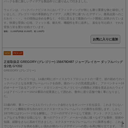
バックを基に新しいアイデアを製品作りに盛り込んで行きました。
ウェインは、バックパックビジネスにおいてフィッティングが何にも勝り重要な物と確信して
いました。グレゴリー社の革新的なアイデア、人間工学に基づいたデザイン、最高品質へのこ
だわり・・・。その情熱は冷める事なく、今日に至るまで最新のパック開発に反映されていま
す。快適な背負い心地、フィット感、耐久性、機能性を常に追求し、進化を与え続け、それを
背負う皆を驚かせ続けています。
価格： 11,000円(本体 10,000円、税 1,000円)
NEW
PICK UP
正規取扱店 GREGORY (グレゴリー) 156479D487 ジョーブレイカー ダッフルバッグ
全2色 GY202
GREGORY (グレゴリー)
ウェイン・グレゴリーは、14歳の時にボーイスカウトプロジェクトの一環で、彼の初めてのバ
ックパックとなる木製フレームパックを自作。彼のパックの完成度は高く、アドベンチャー16
のオーナーであるアンディー・ドロリンガーにモノづくりへの情熱と才能を見込まれたウェイ
ンはアドベンチャー16の2番目の従業員として誘われ、数年に渡り店舗で働く事になりまし
た。
22歳の時、妻スージーと2人でバックパック会社となるサンバード社を設立、これまでにない
デザインと機能を持ち合わせたエクスターナルフレームパックの製作を目指します。しかし
1973年にはサンバード社を解散し、フリーのデザイナーとして寝袋、テント、テクニカルウ
ェアなども手掛ける様になり、数々のアウトドア・メーカーの為に様々なギアを製作、技術や
知識、経験をさらに高めて行きました。エクスターナルフレームパックに限界を感じ、これま
でにないパックを求める新しい流れが彼のパックデザインへの思いを再び駆り立てます。「作