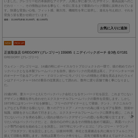
いました。グレゴリー社の革新的なアイデア、人間工学に基づいたデザイン、最高品質へのこ
だわり・・・。その情熱は冷める事なく、今日に至るまで最新のパック開発に反映されていま
す。快適な背負い心地、フィット感、耐久性、機能性を常に追求し、進化を与え続け、それを
背負う皆を驚かせ続けています。
価格： 22,000円(本体 20,000円、税 2,000円)
NEW
PICK UP
正規取扱店 GREGORY (グレゴリー) 155695 ミニデイパックポーチ 全3色 GY181
GREGORY (グレゴリー)
ウェイン・グレゴリーは、14歳の時にボーイスカウトプロジェクトの一環で、彼の初めてのバ
ックパックとなる木製フレームパックを自作。彼のパックの完成度は高く、アドベンチャー16
のオーナーであるアンディー・ドロリンガーにモノづくりへの情熱と才能を見込まれたウェイ
ンはアドベンチャー16の2番目の従業員として誘われ、数年に渡り店舗で働く事になりまし
た。
22歳の時、妻スージーと2人でバックパック会社となるサンバード社を設立、これまでにない
デザインと機能を持ち合わせたエクスターナルフレームパックの製作を目指します。しかし
1973年にはサンバード社を解散し、フリーのデザイナーとして寝袋、テント、テクニカルウ
ェアなども手掛ける様になり、数々のアウトドア・メーカーの為に様々なギアを製作、技術や
知識、経験をさらに高めて行きました。エクスターナルフレームパックに限界を感じ、これま
でにないパックを求める新しい流れが彼のパックデザインへの思いを再び駆り立てます。「作
りたいのはバックパックだ」と、自分の心の中にあるその情熱を改めて確認し、再度バックパ
ック専門の会社を始めることを決意し、1977年にサンディエゴに「グレゴリー・マウンテ
ン・プロダクツ」社を設立しました。以後30年間、本社と生産拠点を共に南カリフォルニアに
据えて活動を展開します。当初は店裏でパック作りをし、店先で顧客を捕まえてはテクニカル