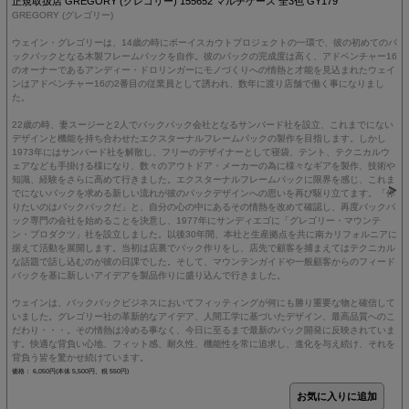
正規取扱店 GREGORY (グレゴリー) 155652 マルチケース 全3色 GY179
GREGORY (グレゴリー)
ウェイン・グレゴリーは、14歳の時にボーイスカウトプロジェクトの一環で、彼の初めてのバ
ックパックとなる木製フレームパックを自作。彼のパックの完成度は高く、アドベンチャー16
のオーナーであるアンディー・ドロリンガーにモノづくりへの情熱と才能を見込まれたウェイ
ンはアドベンチャー16の2番目の従業員として誘われ、数年に渡り店舗で働く事になりまし
た。
22歳の時、妻スージーと2人でバックパック会社となるサンバード社を設立、これまでにない
デザインと機能を持ち合わせたエクスターナルフレームパックの製作を目指します。しかし
1973年にはサンバード社を解散し、フリーのデザイナーとして寝袋、テント、テクニカルウ
ェアなども手掛ける様になり、数々のアウトドア・メーカーの為に様々なギアを製作、技術や
知識、経験をさらに高めて行きました。エクスターナルフレームパックに限界を感じ、これま
でにないパックを求める新しい流れが彼のパックデザインへの思いを再び駆り立てます。「作
りたいのはバックパックだ」と、自分の心の中にあるその情熱を改めて確認し、再度バックパ
ック専門の会社を始めることを決意し、1977年にサンディエゴに「グレゴリー・マウンテ
ン・プロダクツ」社を設立しました。以後30年間、本社と生産拠点を共に南カリフォルニアに
据えて活動を展開します。当初は店裏でパック作りをし、店先で顧客を捕まえてはテクニカル
な話題で話し込むのが彼の日課でした。そして、マウンテンガイドや一般顧客からのフィード
バックを基に新しいアイデアを製品作りに盛り込んで行きました。
ウェインは、バックパックビジネスにおいてフィッティングが何にも勝り重要な物と確信して
いました。グレゴリー社の革新的なアイデア、人間工学に基づいたデザイン、最高品質へのこ
だわり・・・。その情熱は冷める事なく、今日に至るまで最新のパック開発に反映されていま
す。快適な背負い心地、フィット感、耐久性、機能性を常に追求し、進化を与え続け、それを
背負う皆を驚かせ続けています。
価格： 6,050円(本体 5,500円、税 550円)