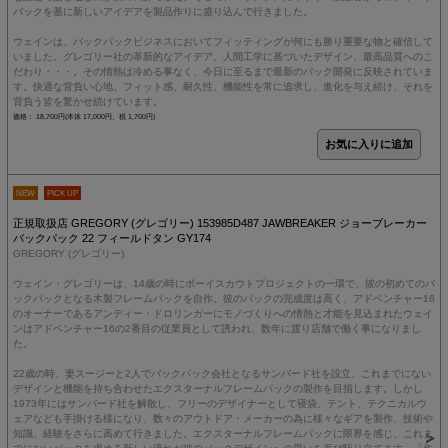
バックを基に新しいアイデアを製品作りに盛り込んで行きました。
ウェインは、バックパックビジネスにおいてフィッティングが何にも勝り重要な物と確信して
いました。グレゴリー社の革新的なアイデア、人間工学に基づいたデザイン、最高品質へのこ
だわり・・・。その情熱は冷める事なく、今日に至るまで最新のパック開発に反映されていま
す。快適な背負い心地、フィット感、耐久性、機能性を常に追求し、進化を与え続け、それを
背負う皆を驚かせ続けています。
価格： 18,700円(本体 17,000円、税 1,700円)
NEW
PICK UP
正規取扱店 GREGORY (グレゴリー) 153985D487 JAWBREAKER ジョーブレーカー
バックパック 22 フィールドタン GY174
GREGORY (グレゴリー)
ウェイン・グレゴリーは、14歳の時にボーイスカウトプロジェクトの一環で、彼の初めてのバ
ックパックとなる木製フレームパックを自作。彼のパックの完成度は高く、アドベンチャー16
のオーナーであるアンディー・ドロリンガーにモノづくりへの情熱と才能を見込まれたウェイ
ンはアドベンチャー16の2番目の従業員として誘われ、数年に渡り店舗で働く事になりまし
た。
22歳の時、妻スージーと2人でバックパック会社となるサンバード社を設立、これまでにない
デザインと機能を持ち合わせたエクスターナルフレームパックの製作を目指します。しかし
1973年にはサンバード社を解散し、フリーのデザイナーとして寝袋、テント、テクニカルウ
ェアなども手掛ける様になり、数々のアウトドア・メーカーの為に様々なギアを製作、技術や
知識、経験をさらに高めて行きました。エクスターナルフレームパックに限界を感じ、これま