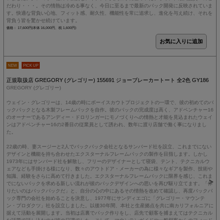
だわり・・・。その情熱は冷める事なく、今日に至るまで最新のパック開発に反映されていま
す。快適な背負い心地、フィット感、耐久性、機能性を常に追求し、進化を与え続け、それを
背負う皆を驚かせ続けています。
価格： 17,600円(本体 16,000円、税 1,600円)
NEW
PICK UP
正規取扱店 GREGORY (グレゴリー) 155691 ジョーブレーカートート 全2色 GY186
GREGORY (グレゴリー)
ウェイン・グレゴリーは、14歳の時にボーイスカウトプロジェクトの一環で、彼の初めてのバ
ックパックとなる木製フレームパックを自作。彼のパックの完成度は高く、アドベンチャー16
のオーナーであるアンディー・ドロリンガーにモノづくりへの情熱と才能を見込まれたウェイ
ンはアドベンチャー16の2番目の従業員として誘われ、数年に渡り店舗で働く事になりまし
た。
22歳の時、妻スージーと2人でバックパック会社となるサンバード社を設立、これまでにない
デザインと機能を持ち合わせたエクスターナルフレームパックの製作を目指します。しかし
1973年にはサンバード社を解散し、フリーのデザイナーとして寝袋、テント、テクニカルウ
ェアなども手掛ける様になり、数々のアウトドア・メーカーの為に様々なギアを製作、技術や
知識、経験をさらに高めて行きました。エクスターナルフレームパックに限界を感じ、これま
でにないパックを求める新しい流れが彼のパックデザインへの思いを再び駆り立てます。「作
りたいのはバックパックだ」と、自分の心の中にあるその情熱を改めて確認し、再度バックパ
ック専門の会社を始めることを決意し、1977年にサンディエゴに「グレゴリー・マウンテ
ン・プロダクツ」社を設立しました。以後30年間、本社と生産拠点を共に南カリフォルニアに
据えて活動を展開します。当初は店裏でパック作りをし、店先で顧客を捕まえてはテクニカル