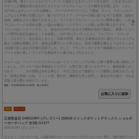
22歳の時、妻スージーと2人でバックパック会社となるサンバード社を設立、これまでにない
デザインと機能を持ち合わせたエクスターナルフレームパックの製作を目指します。しかし
1973年にはサンバード社を解散し、フリーのデザイナーとして寝袋、テント、テクニカルウ
ェアなども手掛ける様になり、数々のアウトドア・メーカーの為に様々なギアを製作、技術や
知識、経験をさらに高めて行きました。エクスターナルフレームパックに限界を感じ、これま
でにないパックを求める新しい流れが彼のパックデザインへの思いを再び駆り立てます。「作
りたいのはバックパックだ」と、自分の心の中にあるその情熱を改めて確認し、再度バックパ
ック専門の会社を始めることを決意し、1977年にサンディエゴに「グレゴリー・マウンテ
ン・プロダクツ」社を設立しました。以後30年間、本社と生産拠点を共に南カリフォルニアに
据えて活動を展開します。当初は店裏でパック作りをし、店先で顧客を捕まえてはテクニカル
な話題で話し込むのが彼の日課でした。そして、マウンテンガイドや一般顧客からのフィード
バックを基に新しいアイデアを製品作りに盛り込んで行きました。
ウェインは、バックパックビジネスにおいてフィッティングが何にも勝り重要な物と確信して
いました。グレゴリー社の革新的なアイデア、人間工学に基づいたデザイン、最高品質へのこ
だわり・・・。その情熱は冷める事なく、今日に至るまで最新のパック開発に反映されていま
す。快適な背負い心地、フィット感、耐久性、機能性を常に追求し、進化を与え続け、それを
背負う皆を驚かせ続けています。
価格： 24,200円(本体 22,000円、税 2,200円)
NEW
PICK UP
正規取扱店 GREGORY (グレゴリー) 155618 クイックポケットデラックス ショルダ
ーポーチバッグ 全3色 GY177
GREGORY (グレゴリー)
ウェイン・グレゴリーは、14歳の時にボーイスカウトプロジェクトの一環で、彼の初めてのバ