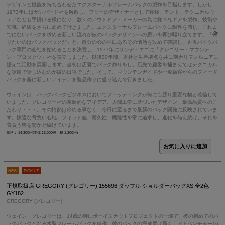
デザインと機能を持ち合わせたエクスターナルフレームパックの製作を目指します。しかし
1973年にはサンバード社を解散し、フリーのデザイナーとして寝袋、テント、テクニカルウ
ェアなども手掛ける様になり、数々のアウトドア・メーカーの為に様々なギアを製作、技術や
知識、経験をさらに高めて行きました。エクスターナルフレームパックに限界を感じ、これま
でにないパックを求める新しい流れが彼のパックデザインへの思いを再び駆り立てます。「作
りたいのはバックパックだ」と、自分の心の中にあるその情熱を改めて確認し、再度バックパ
ック専門の会社を始めることを決意し、1977年にサンディエゴに「グレゴリー・マウンテ
ン・プロダクツ」社を設立しました。以後30年間、本社と生産拠点を共に南カリフォルニアに
据えて活動を展開します。当初は店裏でパック作りをし、店先で顧客を捕まえてはテクニカル
な話題で話し込むのが彼の日課でした。そして、マウンテンガイドや一般顧客からのフィード
バックを基に新しいアイデアを製品作りに盛り込んで行きました。
ウェインは、バックパックビジネスにおいてフィッティングが何にも勝り重要な物と確信して
いました。グレゴリー社の革新的なアイデア、人間工学に基づいたデザイン、最高品質へのこ
だわり・・・。その情熱は冷める事なく、今日に至るまで最新のパック開発に反映されていま
す。快適な背負い心地、フィット感、耐久性、機能性を常に追求し、進化を与え続け、それを
背負う皆を驚かせ続けています。
価格： 14,300円(本体 13,000円、税 1,300円)
NEW
PICK UP
正規取扱店 GREGORY (グレゴリー) 155696 ダッフル ショルダーバッグXS 全2色
GY182
GREGORY (グレゴリー)
ウェイン・グレゴリーは、14歳の時にボーイスカウトプロジェクトの一環で、彼の初めてのバ
ックパックとなる木製フレームパックを自作。彼のパックの完成度は高く、アドベンチャー16