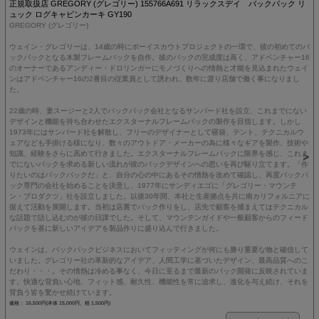
正規取扱店 GREGORY (グレゴリー) 155766A691 リラックスデイ バックパック リ
ュック ログキャビンカーキ GY190
GREGORY (グレゴリー)
ウェイン・グレゴリーは、14歳の時にボーイスカウトプロジェクトの一環で、彼の初めてのバ
ックパックとなる木製フレームパックを自作。彼のパックの完成度は高く、アドベンチャー16
のオーナーであるアンディー・ドロリンガーにモノづくりへの情熱と才能を見込まれたウェイ
ンはアドベンチャー16の2番目の従業員として誘われ、数年に渡り店舗で働く事になりまし
た。
22歳の時、妻スージーと2人でバックパック会社となるサンバード社を設立、これまでにない
デザインと機能を持ち合わせたエクスターナルフレームパックの製作を目指します。しかし
1973年にはサンバード社を解散し、フリーのデザイナーとして寝袋、テント、テクニカルウ
ェアなども手掛ける様になり、数々のアウトドア・メーカーの為に様々なギアを製作、技術や
知識、経験をさらに高めて行きました。エクスターナルフレームパックに限界を感じ、これま
でにないパックを求める新しい流れが彼のパックデザインへの思いを再び駆り立てます。「作
りたいのはバックパックだ」と、自分の心の中にあるその情熱を改めて確認し、再度バックパ
ック専門の会社を始めることを決意し、1977年にサンディエゴに「グレゴリー・マウンテ
ン・プロダクツ」社を設立しました。以後30年間、本社と生産拠点を共に南カリフォルニアに
据えて活動を展開します。当初は店裏でパック作りをし、店先で顧客を捕まえてはテクニカル
な話題で話し込むのが彼の日課でした。そして、マウンテンガイドや一般顧客からのフィード
バックを基に新しいアイデアを製品作りに盛り込んで行きました。
ウェインは、バックパックビジネスにおいてフィッティングが何にも勝り重要な物と確信して
いました。グレゴリー社の革新的なアイデア、人間工学に基づいたデザイン、最高品質へのこ
だわり・・・。その情熱は冷める事なく、今日に至るまで最新のパック開発に反映されていま
す。快適な背負い心地、フィット感、耐久性、機能性を常に追求し、進化を与え続け、それを
背負う皆を驚かせ続けています。
価格： 16,500円(本体 15,000円、税 1,500円)