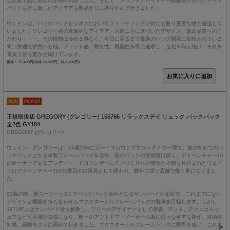
な話題で話し込むのが彼の日課でした。そして、マウンテンガイドや一般顧客からのフィード
バックを基に新しいアイデアを製品作りに盛り込んで行きました。
ウェインは、バックパックビジネスにおいてフィッティングが何にも勝り重要な物と確信して
いました。グレゴリー社の革新的なアイデア、人間工学に基づいたデザイン、最高品質へのこ
だわり・・・。その情熱は冷める事なく、今日に至るまで最新のパック開発に反映されていま
す。快適な背負い心地、フィット感、耐久性、機能性を常に追求し、進化を与え続け、それを
背負う皆を驚かせ続けています。
価格： 15,400円(本体 14,000円、税 1,400円)
NEW
PICK UP
正規取扱店 GREGORY (グレゴリー) 155766 リラックスデイ リュック バックパック
全2色 GY184
GREGORY (グレゴリー)
ウェイン・グレゴリーは、14歳の時にボーイスカウトプロジェクトの一環で、彼の初めてのバ
ックパックとなる木製フレームパックを自作。彼のパックの完成度は高く、アドベンチャー16
のオーナーであるアンディー・ドロリンガーにモノづくりへの情熱と才能を見込まれたウェイ
ンはアドベンチャー16の2番目の従業員として誘われ、数年に渡り店舗で働く事になりまし
た。
22歳の時、妻スージーと2人でバックパック会社となるサンバード社を設立、これまでにない
デザインと機能を持ち合わせたエクスターナルフレームパックの製作を目指します。しかし
1973年にはサンバード社を解散し、フリーのデザイナーとして寝袋、テント、テクニカルウ
ェアなども手掛ける様になり、数々のアウトドア・メーカーの為に様々なギアを製作、技術や
知識、経験をさらに高めて行きました。エクスターナルフレームパックに限界を感じ、これま