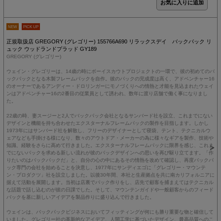
NEW
PICK UP
正規取扱店 GREGORY (グレゴリー) 155766A690 リラックスデイ バックパック リ
ュック ウッドランドプラッド GY189
GREGORY (グレゴリー)
ウェイン・グレゴリーは、14歳の時にボーイスカウトプロジェクトの一環で、彼の初めてのバ
ックパックとなる木製フレームパックを自作。彼のパックの完成度は高く、アドベンチャー16
のオーナーであるアンディー・ドロリンガーにモノづくりへの情熱と才能を見込まれたウェイ
ンはアドベンチャー16の2番目の従業員として誘われ、数年に渡り店舗で働く事になりまし
た。
22歳の時、妻スージーと2人でバックパック会社となるサンバード社を設立、これまでにない
デザインと機能を持ち合わせたエクスターナルフレームパックの製作を目指します。しかし
1973年にはサンバード社を解散し、フリーのデザイナーとして寝袋、テント、テクニカルウ
ェアなども手掛ける様になり、数々のアウトドア・メーカーの為に様々なギアを製作、技術や
知識、経験をさらに高めて行きました。エクスターナルフレームパックに限界を感じ、これま
でにないパックを求める新しい流れが彼のパックデザインへの思いを再び駆り立てます。「作
りたいのはバックパックだ」と、自分の心の中にあるその情熱を改めて確認し、再度バックパ
ック専門の会社を始めることを決意し、1977年にサンディエゴに「グレゴリー・マウンテ
ン・プロダクツ」社を設立しました。以後30年間、本社と生産拠点を共に南カリフォルニアに
据えて活動を展開します。当初は店裏でパック作りをし、店先で顧客を捕まえてはテクニカル
な話題で話し込むのが彼の日課でした。そして、マウンテンガイドや一般顧客からのフィード
バックを基に新しいアイデアを製品作りに盛り込んで行きました。
ウェインは、バックパックビジネスにおいてフィッティングが何にも勝り重要な物と確信して
いました。グレゴリー社の革新的なアイデア、人間工学に基づいたデザイン、最高品質へのこ