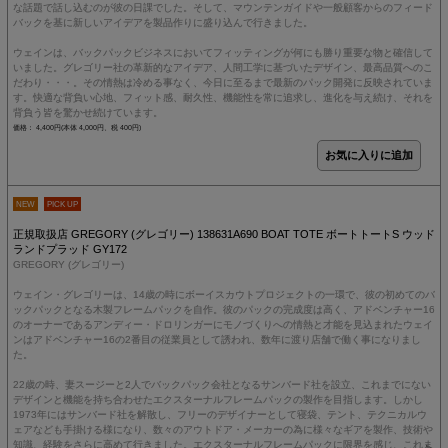
な話題で話し込むのが彼の日課でした。そして、マウンテンガイドや一般顧客からのフィード
バックを基に新しいアイデアを製品作りに盛り込んで行きました。
ウェインは、バックパックビジネスにおいてフィッティングが何にも勝り重要な物と確信して
いました。グレゴリー社の革新的なアイデア、人間工学に基づいたデザイン、最高品質へのこ
だわり・・・。その情熱は冷める事なく、今日に至るまで最新のパック開発に反映されていま
す。快適な背負い心地、フィット感、耐久性、機能性を常に追求し、進化を与え続け、それを
背負う皆を驚かせ続けています。
価格： 4,400円(本体 4,000円、税 400円)
NEW
PICK UP
正規取扱店 GREGORY (グレゴリー) 138631A690 BOAT TOTE ボートトートS ウッド
ランドプラッド GY172
GREGORY (グレゴリー)
ウェイン・グレゴリーは、14歳の時にボーイスカウトプロジェクトの一環で、彼の初めてのバ
ックパックとなる木製フレームパックを自作。彼のパックの完成度は高く、アドベンチャー16
のオーナーであるアンディー・ドロリンガーにモノづくりへの情熱と才能を見込まれたウェイ
ンはアドベンチャー16の2番目の従業員として誘われ、数年に渡り店舗で働く事になりまし
た。
22歳の時、妻スージーと2人でバックパック会社となるサンバード社を設立、これまでにない
デザインと機能を持ち合わせたエクスターナルフレームパックの製作を目指します。しかし
1973年にはサンバード社を解散し、フリーのデザイナーとして寝袋、テント、テクニカルウ
ェアなども手掛ける様になり、数々のアウトドア・メーカーの為に様々なギアを製作、技術や
知識、経験をさらに高めて行きました。エクスターナルフレームパックに限界を感じ、これま