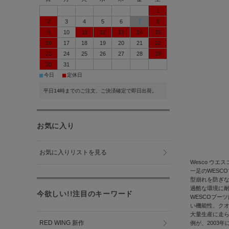
1
2
3
4
5
6
7
8
9
10
11
12
13
14
15
16
17
18
19
20
21
22
23
24
25
26
27
28
29
30
31
■
■
今日
定休日
平日14時までのご注文、ご決済確定で即日出荷。
お気に入り
お気に入りリストを見る
Wesco ウエス
一足のWESC
型崩れを防ぎ
過酷な環境に
今欲しい!!注目のキーワード
WESCOブーツ
い機能性、ク
大量生産に走ら
RED WING 新作
例が、2003年