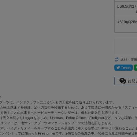
US9.5(約2
US10(約28
返品・交
コ
Oブーツは、ハンドクラフトによる155もの工程を経て造り上げられています。
ながら土踏まずを保護、足への負担を軽減するために、あえて製造に手間のかかる『スティ
耐え抜くことの出来るヘビービューティーなレザーは、優れた耐久性を誇ります。
は設立当初よりLoggerをはじめ、Lineman、Police Officer、Firefighter
オリティーは、他のワークブーツやファッションブーツの追随を許しません。
ず、ハイクォリティーをキープすることを最優先に考える姿勢は1918年より変わること
にラインナップに加わったFirestormerです。246℃もの高温の中、40分にも及ぶ時間を耐え