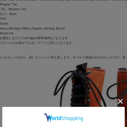
 Regular Toe
先)：Western Toe
高さ)：9inch
#700
Nickel
eavy Stitching=Yellow, Regular stitching: Brown
 Brown ink
oeを選択しますと1 Lift Higher標準(無料)となります。
ではステッチの仕様がプルオンブーツと同じになります。
めのシルエットながら、高いクッション性を有します。オールド感溢れるそのルックスが、多