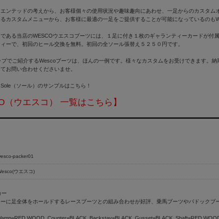
リエンテッドの考えから、お客様個々の使用状況や趣味趣向にあわせ、一足からのカスタム
るカスタムメニューから、お客様に最適の一足をご提供することが可能になっているのもW
である当店のWESCOウエスコブーツには、１足に付き１枚のギャランティーカードが付
ティーで、初回のヒール交換を無料。初回の全ソール張替え５２５０円です。
ップでご紹介するWescoブーツは、ほんの一例です。様々なカスタムをお受けできます。
にてお問い合わせくださいませ。
Sole（ソール）のサンプルはこちら！
CO（ウエスコ） 一覧はこちら】
esco-packer01
Wesco(ウエスコ)
カー
ゥーに足全体をホールドするレースブーツとの組み合わせが好評、乗馬ブーツやパドックブ
: Vamp=RED WOOD, Counter=BLACK, Backstay=BLACK, Gusset=BLACK, Shaft=RED WOOD 