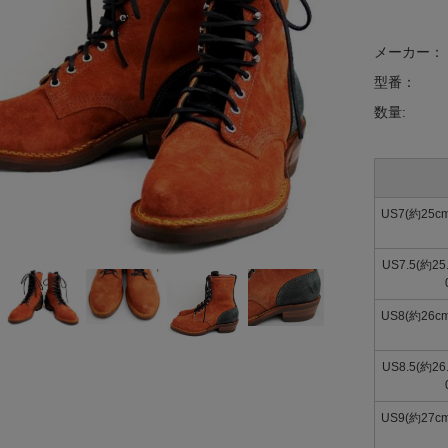
メーカー：
型番：
数量:
US7(約25c
US7.5(約2
US8(約26c
US8.5(約2
US9(約27c