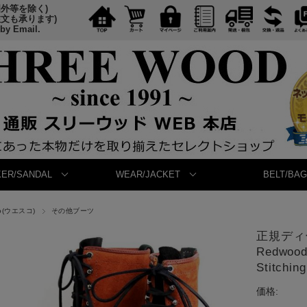
国外等を除く)
注文も承ります)
 by Email.
ER/SANDAL
WEAR/JACKET
BELT/BAG
o(ウエスコ)
その他ブーツ
正規ディー
Redwood
Stitching
価格: