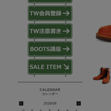
2026/08
日
月
火
水
木
金
土