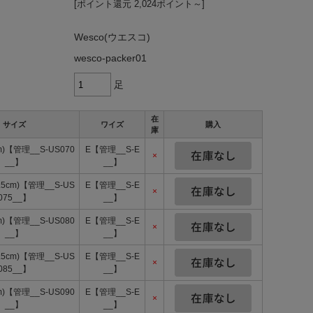
[ポイント還元 2,024ポイント～]
Wesco(ウエスコ)
wesco-packer01
足
在
サイズ
ワイズ
購入
庫
m)【管理__S-US070
E【管理__S-E
×
__】
__】
5.5cm)【管理__S-US
E【管理__S-E
×
075__】
__】
m)【管理__S-US080
E【管理__S-E
×
__】
__】
6.5cm)【管理__S-US
E【管理__S-E
×
085__】
__】
m)【管理__S-US090
E【管理__S-E
×
__】
__】