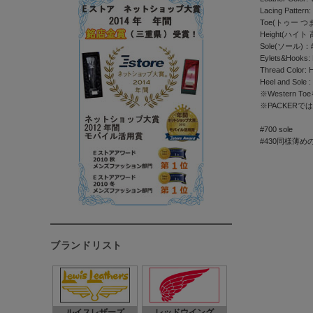
Lacing Pattern:
Toe(トゥー つま
Height(ハイト 
Sole(ソール)：
Eylets&Hooks: 
Thread Color: H
Heel and Sole :
※Western T
※PACKER
#700 sole
#430同様薄
ブランドリスト
ルイスレザーズ
レッドウイング