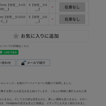
7.5cm)【管理__S-US
E【管理__S-E
×
095__】
__】
cm)【管理__S-US10
E【管理__S-E
×
0__】
__】
換についての詳細はこちら
ールシャンク』を他のブーツメーカーに先駆けて採用しました。
など、タフな職業に従事する男たちの足元を支え続けています。これらの実績に裏打ちされた高
がありません。そしてその頑な信念ものと、新しい挑戦も怠りません。その一
抜き、Firefighterの足元を支えた実績は、メディアにも大きく紹介されまし