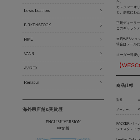
た。
カスタマーオ
Lewis Leathers
と、多岐にわた
正規ディーラー
BIRKENSTOCK
このギャラン
当店WEBショ
NIKE
場合はメール
VANS
オーダー可能な
【WES
AVIREX
Renapur
商品仕様
型番:
w
海外用店舗&受賞歴
メーカー:
ENGLISH VERSION
PACKER パッ
中文版
ウエスタント
Leather Color