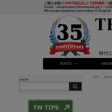
ご購入金額
11,000円(税込)以上で送料無料！
(
Email：
shopmaster@threewood.jp
(メール
We accept questions and orders in English
BOOTS
SNEAK
TOP
Wesc