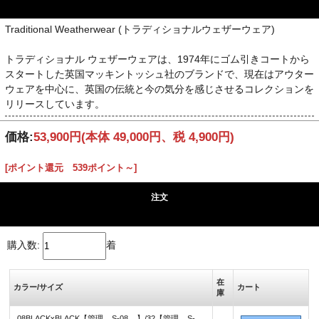
Traditional Weatherwear (トラディショナルウェザーウェア)
トラディショナル ウェザーウェアは、1974年にゴム引きコートから
スタートした英国マッキントッシュ社のブランドで、現在はアウター
ウェアを中心に、英国の伝統と今の気分を感じさせるコレクションを
リリースしています。
価格:
53,900円
(本体 49,000円、税 4,900円)
[ポイント還元 539ポイント～]
注文
購入数:
着
在
カラー/サイズ
カート
庫
08BLACKxBLACK【管理__S-08__】/32【管理__S-