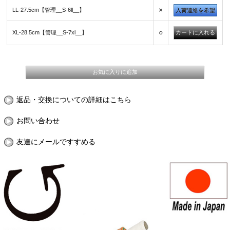
×
LL-27.5cm【管理__S-6ll__】
入荷連絡を希望
○
XL-28.5cm【管理__S-7xl__】
返品・交換についての詳細はこちら
お問い合わせ
友達にメールですすめる