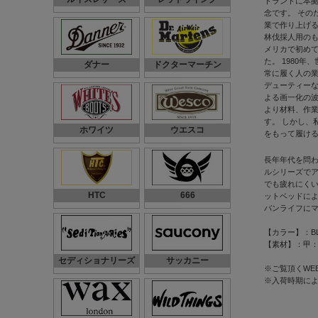
トランドに本
念です。 その
業で作り上げる
林伐採人用のも
メリカで初め
た。 1980
ダナー
ドクターマーチン
常に履く人の業
デューティーな
よる画一化の波
より材料、作
す。 しかし、
ホワイツ
ウエスコ
をもって履け
長年年代を問わ
ルシリーズでア
でも疲れにくい
HTC
666
ットベッドによ
バンライフに
【カラー】：BL
【素材】：甲：
セディショナリーズ
サッカニー
※ご覧頂くWE
※入荷時期に