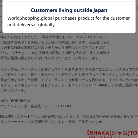
拠地を移し現在に至るまで、変わることなく持ち続けている靴づくりの信
ためには大量生産の単純作業を極力避けて、厳選された素材を丹念に手作
ＪＡＮコード
ことが大切であると考えています。 ダナーが、最初に作ったブーツは森
ので、靴底には鋲が打ち込まれている靴でした。 そして1952年にはア
メーカー:
てビブラム・ソールを用いて、クライミング・シューズを作り出しまし
年、世界初のゴアテックス・ブーツを発表しました。 このようにダナーは、
種や使われ方を考えて、 それぞれの現場で本当に実力を発揮するヘビー
靴を作り続けてきました。 現在の市場において、マスプロダクションに
に抵抗する靴づくりを続けるには様々な問題があります。 生産量はもと
業に必要な特殊な道具類などの入手もかなり困難になってきているので
私たち、ダナーは、いかなる時代の変化にも個性を失わず、履く人が誇り
る最高の品質の靴をかたくなに作り続けていきたいと考えています。
ずメンズ＆レディースともに愛されてきた春夏スポサンを代表するユニセックスタイプのスポーツサ
ップデートさせた、軽さ・歩きやすさ・デザイン性を併せ持ったフラッグシップモデルとなるサンダル
履き心地を追求した新型。メゾンブランドにも軽量ソールを提供する、イタリアのExtralig
りクッション性とフィット感もアップ。フットウェアブランドSHAKA(シャカ)史上最高
マッチしたソール。
ACK、BORDEAUX
ポリエステル、底：合成底、ソール：EX SOLE
B環境(PC・スマートフォンの画面設定)によりまして、色の見え方や色彩が実物と異なる
よりマイナーチェンジの可能性がございます。予めご了承下さいませ。
【SHAKA(シャカ)T