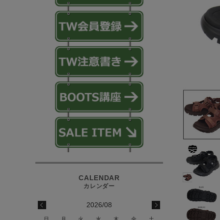
2026/08
日
月
火
水
木
金
土