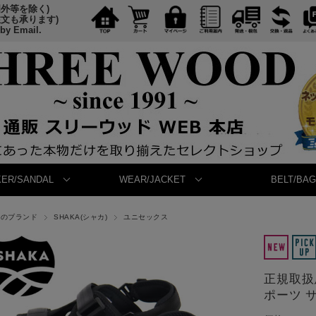
国外等を除く)
注文も承ります)
 by Email.
ER/SANDAL
WEAR/JACKET
BELT/BAG
他のブランド
SHAKA(シャカ)
ユニセックス
正規取扱店 
ポーツ サ