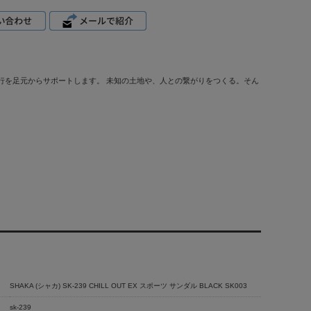
行を足元からサポートします。 未知の土地や、人との繋がりをつくる。そん
SHAKA (シャカ) SK-239 CHILL OUT EX スポーツ サンダル BLACK SK003
sk-239