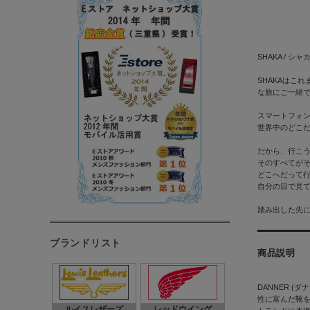
SHAKA / シャ
SHAKAはこ
な旅にご一緒
スマートフォ
世界中のどこ
だから、行こ
そのすべてが
どこへだって
自分の目で見
踏み出した先
ブランドリスト
商品説明
DANNER 
性に富んだ靴を
ルイスレザーズ
レッドウイング