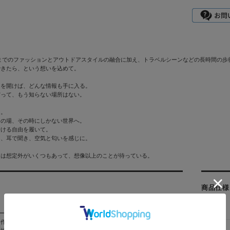
カ
れまでのファッションとアウトドアスタイルの融合に加え、トラベルシーンなどの長時間の歩
できたら、という想いを込めて。
ンを開けば、どんな情報も手に入る。
だって、もう知らない場所はない。
う。
その場、その時にしかない世界へ。
行ける自由を履いて。
て、耳で聞き、空気と匂いを感じに。
には想定外がいくつもあって、想像以上のことが待っている。
商品仕様
製品名:
(ダナー) 「実際にダナーの靴を履く人が、不便を感じずに、使いやすく耐久
作る。」 これが私たち、ダナーが、1932年の創業後、オレゴン州ポー
型番: