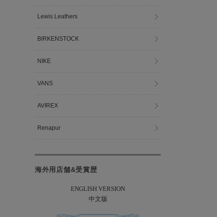
Lewis Leathers
BIRKENSTOCK
NIKE
VANS
AVIREX
Renapur
海外用店舗&受賞歴
ENGLISH VERSION
中文版