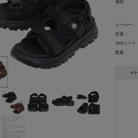
価格:
メーカー：
型番：
JANコード
数量:
カラ