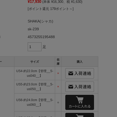
¥17,930
(本体 ¥16,300、税 ¥1,630)
[ポイント還元 179ポイント～]
SHAKA(シャカ)
sk-239
：
4573255195488
足
在
ー
サイズ
購入
庫
US4-約22.0cm【管理__S-
×
us040__】
US5-約23.0cm【管理__S-
×
us050__】
US6-約24.0cm【管理__S-
○
us060__】