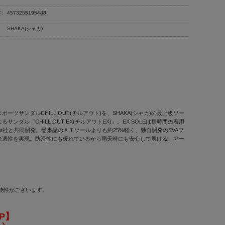
:
4573255195488
SHAKA(シャカ)
ンダルCHILL OUT(チルアウト)を、SHAKA(シャカ)の最上級ソー
「CHILL OUT EX(チルアウトEX)」。EX SOLEは長時間の着用
ht社と共同開発。従来品のＡＴソールよりも約25%軽く、独自開発のEVAフ
の快適性を実現。防滑性にも優れているから雨天時にも安心して履ける、アー
可能性がございます。
OP】