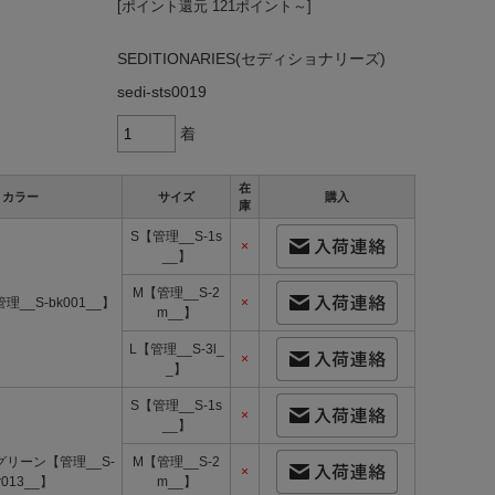
[ポイント還元 121ポイント～]
SEDITIONARIES(セディショナリーズ)
sedi-sts0019
着
在
カラー
サイズ
購入
庫
S【管理__S-1s
×
__】
M【管理__S-2
__S-bk001__】
×
m__】
L【管理__S-3l_
×
_】
S【管理__S-1s
×
__】
リーン【管理__S-
M【管理__S-2
×
r013__】
m__】