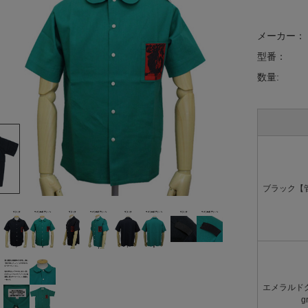
メーカー：
型番：
数量:
ブラック【管理
エメラルドグ
g