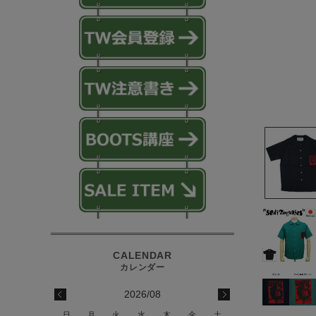
2026/08
日
月
火
水
木
金
土