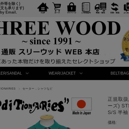
国外等を除く)
注文も承ります)
 by Email.
ER/SANDAL
WEAR/JACKET
BELT/BAG
TIONARIES
セーター，シャツなど
正規取扱店
ーズ) S
S/S 半袖
価格: