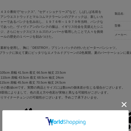
４３０番街で”セックス”、”セディショナリーズ”など、しばしば名前を
製品名:
ィアンウエストウッドとマルコムマクラーレンのブティックは、新しいカ
チャーであるパンクを生み出し、１９７６年～１９７９年当時、パンクな
型番:
場であった。ヴィヴィアンのパンクの服は、イギリス社会を見据えたシニ
ージ、さらにセックスピストルズのメンバーが着用したことで人々を挑発
メーカー:
ロールの歴史の１ページを刻みつけた。
素材を使用し、胸に「DESTROY」プリントパッチの付いたピーターパンシャツ。
いブラックに加えて夏にピッタリなエメラルドグリーンの2色展開。夏のバーケーションに最
ン
5cm 肩幅 41.5cm 着丈 66.5cm 袖丈 23.5cm
0cm 肩幅 43.5cm 着丈 68.5cm 袖丈 24cm
5cm 肩幅 45.5cm 着丈 70.5cm 袖丈 24.5cm
その数値cmです。実際の商品とサイズには数cmの個体差が生じる場合がございます。
B環境によりまして、色の見え方や色彩が実物と異なる可能性がございます。
よりマイナーチェンジの可能性がございます。予めご了承下さいませ。