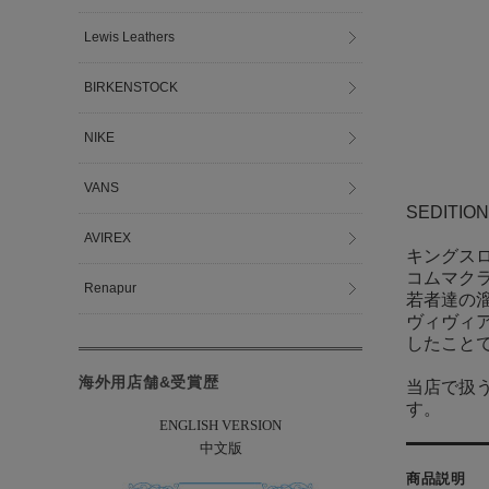
Lewis Leathers
BIRKENSTOCK
NIKE
VANS
SEDITI
AVIREX
キングスロ
コムマクラ
Renapur
若者達の
ヴィヴィ
したこと
海外用店舗&受賞歴
当店で扱
す。
ENGLISH VERSION
中文版
商品説明