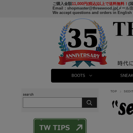
ご購入金額
11,000円(税込)以上で送料無料！
(
Email：
shopmaster@threewood.jp
(メール
We accept questions and orders in English
BOOTS
SNEAK
TOP
SEDI