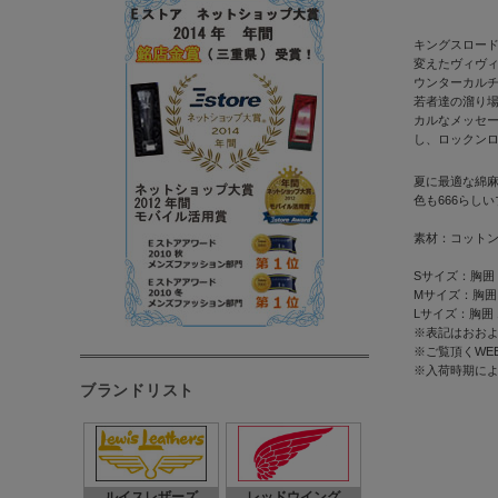
キングスロード
変えたヴィヴ
ウンターカル
若者達の溜り
カルなメッセ
し、ロックン
夏に最適な綿麻
色も666らし
素材：コット
Sサイズ：胸囲 10
Mサイズ：胸囲 11
Lサイズ：胸囲 11
※表記はおおよ
※ご覧頂くWE
※入荷時期に
ブランドリスト
ルイスレザーズ
レッドウイング