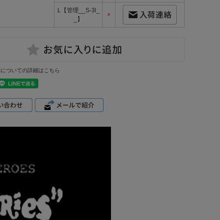
L【管理__S-3l_
×
_】
換についての詳細はこちら