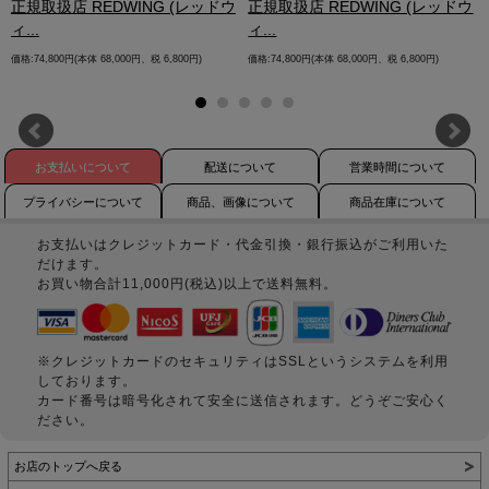
.
正規取扱店 REDWING (レッドウ
正規取扱店 REDWING (レッドウ
ィ...
ィ...
価格:74,800円(本体 68,000円、税 6,800円)
価格:74,800円(本体 68,000円、税 6,800円)
お支払いについて
配送について
営業時間について
プライバシーについて
商品、画像について
商品在庫について
お支払いはクレジットカード・代金引換・銀行振込がご利用いた
だけます。
お買い物合計11,000円(税込)以上で送料無料。
※クレジットカードのセキュリティはSSLというシステムを利用
しております。
カード番号は暗号化されて安全に送信されます。どうぞご安心く
ださい。
お店のトップへ戻る