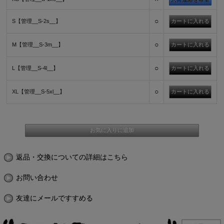
○
S【管理__S-2s__】
○
M【管理__S-3m__】
○
L【管理__S-4l__】
○
XL【管理__S-5xl__】
返品・交換についての詳細はこちら
お問い合わせ
友達にメールですすめる