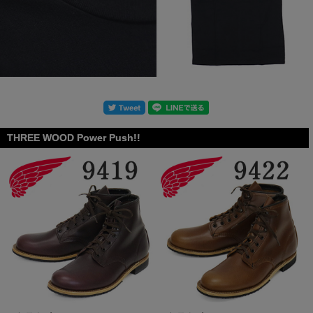
THREE WOOD Power Push!!