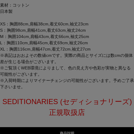
素材：コットン
日本製
XS：胸囲88cm,肩幅38cm,着丈60cm,袖丈23cm
S：胸囲98cm,肩幅41cm,着丈63cm,袖丈24cm
M：胸囲104cm,肩幅43cm,着丈66cm,袖丈25cm
L：胸囲110cm,肩幅45cm,着丈69cm,袖丈26cm
XL：胸囲116cm,肩幅47cm,着丈72cm,袖丈27cm
※表記はおおよその数値cmです。実際の商品とサイズには数cmの個体
差が生じる場合がございます。
※ご覧頂くWEB環境によりまして、色の見え方や色彩が実物と異なる
可能性がございます。
※入荷時期によりマイナーチェンジの可能性がございます。予めご了承
下さいませ。
SEDITIONARIES (セディショナリーズ)
正規取扱店
商品説明