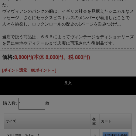
た。
ヴィヴィアンのパンクの服は、イギリス社会を見据えたシニカルなメ
ッセージ、さらにセックスピストルズのメンバーが着用したことで
人々を挑発し、ロックンロールの歴史の1ページを刻みつけた。
当店で扱う商品は、６６６によってヴィンテージセディショナリーズ
を元に生地やディテールまで忠実に再現された復刻品です。
価格:
8,800円
(本体 8,000円、税 800円)
[ポイント還元 88ポイント～]
注文
購入数:
枚
在
サイズ
カート
庫
×
XS【管理__S-1xs__】
入荷連絡を希望