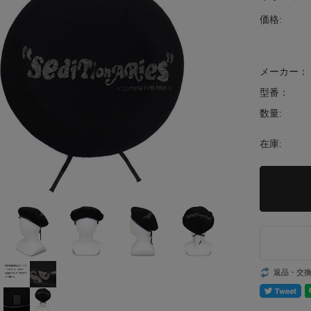
価格:
メーカー：
型番：
数量:
在庫:
返品・交