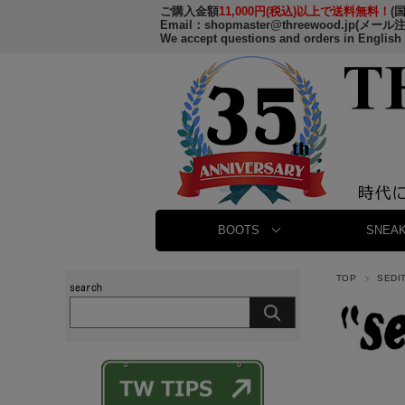
ご購入金額
11,000円(税込)以上で送料無料！
(
Email：
shopmaster@threewood.jp
(メール
We accept questions and orders in English
BOOTS
SNEAK
TOP
SEDI