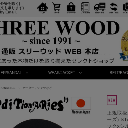
国外等を除く)
注文も承ります)
 by Email.
ER/SANDAL
WEAR/JACKET
BELT/BAG
TIONARIES
セーター，シャツなど
正規取扱店
ーズ) ST
ックxシ