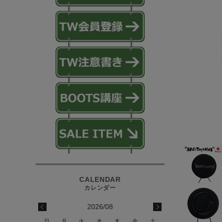
2026/08
日
月
火
水
木
金
土