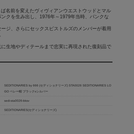
ばしば名前を変えたヴィヴィアンウエストウッドとマル
クを生み出し、1976年～1979年当時、パンクな
セージ、さらにセックスピストルズのメンバーが着用
。
元に生地やディテールまで忠実に再現された復刻品で
SEDITIONARIES by 666 (セディショナリーズ) STA0026 SEDITIONARIES LO
GO ベレー帽 ブラックxシルバー
sedi-sta0026-bksv
SEDITIONARIES(セディショナリーズ)