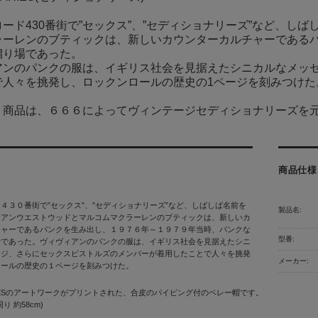
ード430番街で”セックス”、”セディショナリーズ”など、し
ーレンのブティックは、新しいカウンターカルチャーであるパン
溜り場であった。
アンのパンクの服は、イギリス社会を見据えたシニカルなメッ
で人々を挑発し、ロックンロールの歴史の1ページを刻みつけた
う商品は、６６６によってヴィンテージセディショナリーズを
商品仕様
４３０番街で”セックス”、”セディショナリーズ”など、しばしば名前を
製品名:
ィアンウエストウッドとマルコムマクラーレンのブティックは、新しいカ
チャーであるパンクを生み出し、１９７６年～１９７９年当時、パンクな
型番:
場であった。ヴィヴィアンのパンクの服は、イギリス社会を見据えたシニ
ージ、さらにセックスピストルズのメンバーが着用したことで人々を挑発
メーカー:
ロールの歴史の１ページを刻みつけた。
NARIESのアートワークがプリントされた、合皮のパイピング付のベレー帽です。
り 約58cm)