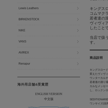
Lewis Leathers
キングスロ
コムマクラ
若者達の
BIRKENSTOCK
ヴィヴィ
したこと
NIKE
当店で扱
VANS
す。
AVIREX
商品説明
Renapur
キングスロード
変えたヴィヴ
ウンターカル
若者達の溜り
海外用店舗&受賞歴
カルなメッセ
し、ロックン
ENGLISH VERSION
中文版
SEDITIO
ワンサイズ(頭周