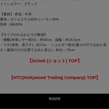
トーンカラー：ブラック
【素材】 表地：牛革
裏地：ポリエステル65% レーヨン35%
別布：綿100%
【サイズ/cm おおよその数値】
・横幅(本体レザー部分)：約50cm、縦幅：約15.5cm
・マチ(本体、底マチ)：約7cm ・ショルダー部分(最小の穴で止めた長
さ～最長の穴の位置で止めた長さ)：約41～70cm
【Schott (ショット) TOP】
【HTC(Hollywood Trading Company) TOP】
商品説明