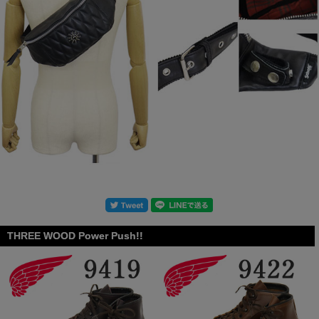
THREE WOOD Power Push!!