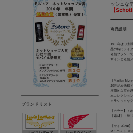
ッシュな
【Schot
商品説明
1913年より創
品の特にライ
老舗ブランド
ザインと老舗
【Marilyn Mon
20世紀を象徴する
圧倒的な存在
本コレクション
クラシックな
ブランドリスト
【カラー】：
【素材】：綿10
【サイズ/cm】
M：バスト108 
ルイスレザーズ
レッドウイング