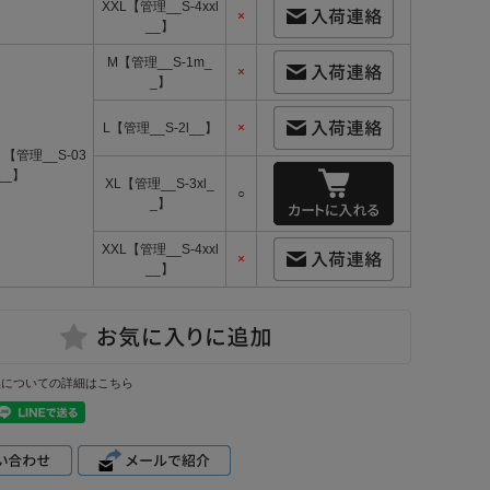
XXL【管理__S-4xxl
×
__】
M【管理__S-1m_
×
_】
L【管理__S-2l__】
×
【管理__S-03
__】
XL【管理__S-3xl_
○
_】
XXL【管理__S-4xxl
×
__】
換についての詳細はこちら