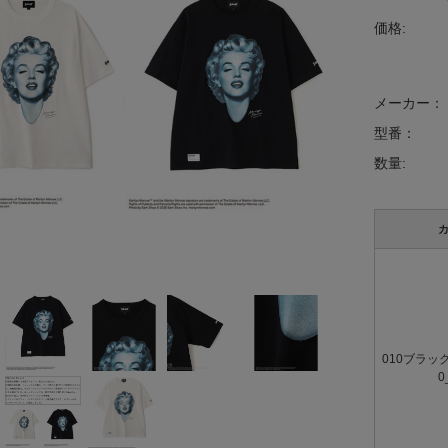
価格:
メーカー：
型番：
数量:
010ブラック
0