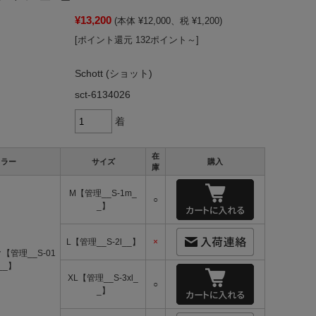
¥13,200
(本体 ¥12,000、税 ¥1,200)
[ポイント還元 132ポイント～]
Schott (ショット)
sct-6134026
着
在
カラー
サイズ
購入
庫
M【管理__S-1m_
○
_】
L【管理__S-2l__】
×
【管理__S-01
__】
XL【管理__S-3xl_
○
_】