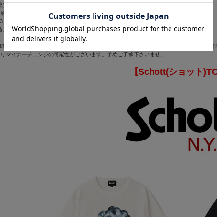
総丈69 肩幅50 袖丈22.5
 総丈72 肩幅52 袖丈23.5
 総丈73.5 肩幅54 袖丈24.5
値。)
B環境(PC・スマートフォンの画面設定)によりまして、色の見え方や色彩が実物と異なる
よりマイナーチェンジの可能性がございます。予めご了承下さいませ。
【Schott(ショット)T