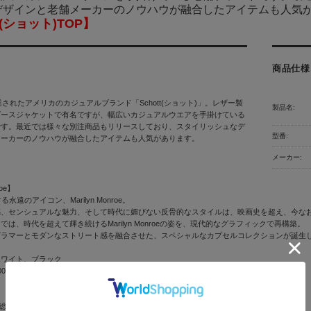
デザインと老舗メーカーのノウハウが融合したアイテムも人気
t(ショット)TOP】
商品仕様
業されたアメリカのカジュアルブランド「Schott(ショット)」。レザー製
製品名:
ダースジャケットで有名ですが、幅広いカジュアルウエアを手掛けている
です。最近では様々な別注商品もリリースしており、スタイリッシュなデ
型番:
メーカーのノウハウが融合したアイテムも人気があります。
メーカー:
roe】
永遠のアイコン、Marilyn Monroe。
感、センシュアルな魅力、そして時代に媚びない反骨的なスタイルは、映画史を超え、今な
では、時代を超えて輝き続けるMarilyn Monroeの姿を、現代的なグラフィックで再構築。
グラマーとモダンなストリート感を融合させた、スペシャルなカプセルコレクションが誕生
ホワイト、ブラック
0%
総丈66 肩幅48 袖丈21.5