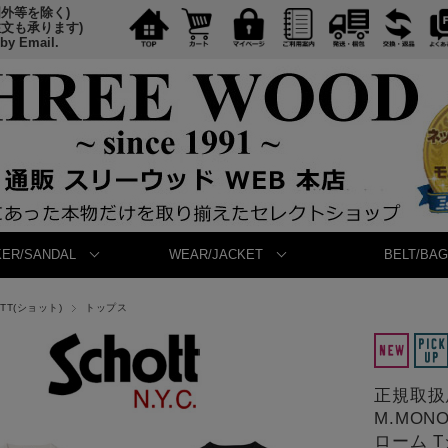
国外等を除く)
注文も承ります)
 by Email.
ER/SANDAL
WEAR/JACKET
BELT/BAG
OTT(ショット)
トップス
正規取扱店 
M.MON
ローム T