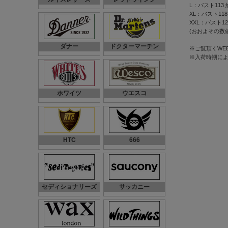
L：バスト113 
XL：バスト118
XXL：バスト123
(おおよその数
ダナー
ドクターマーチン
※ご覧頂くWE
※入荷時期に
ホワイツ
ウエスコ
HTC
666
セディショナリーズ
サッカニー