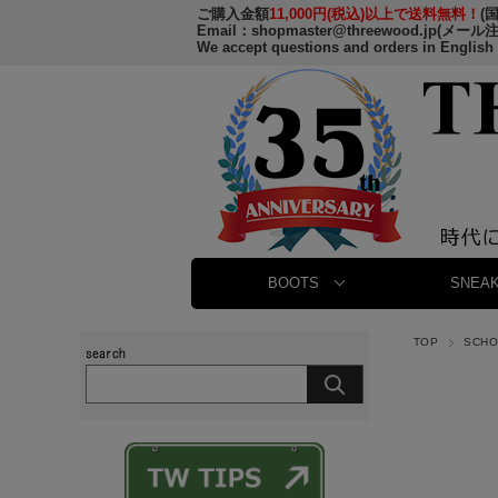
ご購入金額
11,000円(税込)以上で送料無料！
(
Email：
shopmaster@threewood.jp
(メール
We accept questions and orders in English
BOOTS
SNEAK
TOP
SCH