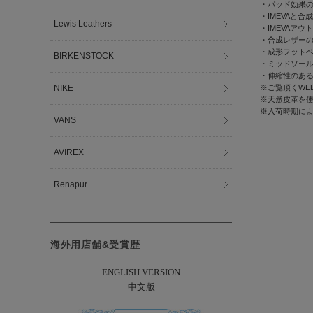
・パッド効果
・IMEVAと
Lewis Leathers
・IMEVAアウ
・合成レザー
・成形フット
BIRKENSTOCK
・ミッドソー
・伸縮性のあ
NIKE
※ご覧頂くWE
※天然皮革を
※入荷時期に
VANS
AVIREX
Renapur
海外用店舗&受賞歴
ENGLISH VERSION
中文版