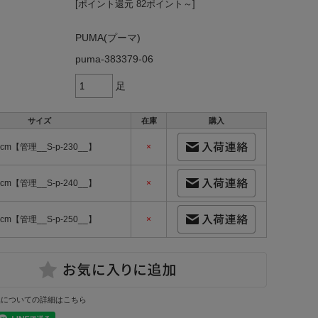
[ポイント還元 82ポイント～]
PUMA(プーマ)
puma-383379-06
足
サイズ
在庫
購入
0cm【管理__S-p-230__】
×
0cm【管理__S-p-240__】
×
0cm【管理__S-p-250__】
×
換についての詳細はこちら