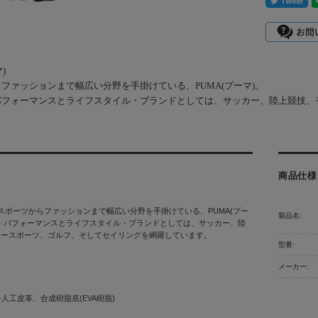
)
ファッションまで幅広い分野を手掛けている、PUMA(プーマ)。
パフォーマンスとライフスタイル・ブランドとしては、サッカー、陸上競技、
商品仕様
マ)スポーツからファッションまで幅広い分野を手掛けている、PUMA(プー
製品名:
・パフォーマンスとライフスタイル・ブランドとしては、サッカー、陸
タースポーツ、ゴルフ、そしてセイリングを網羅しています。
型番:
メーカー:
+人工皮革、合成樹脂底(EVA樹脂)