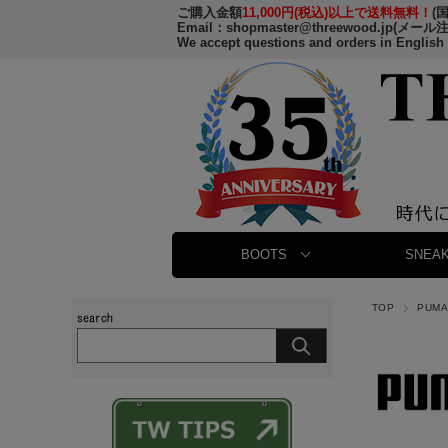
ご購入金額
11,000円(税込)以上で送料無料！
(
Email：
shopmaster@threewood.jp
(メール
We accept questions and orders in English
BOOTS
SNEAK
TOP
PUM