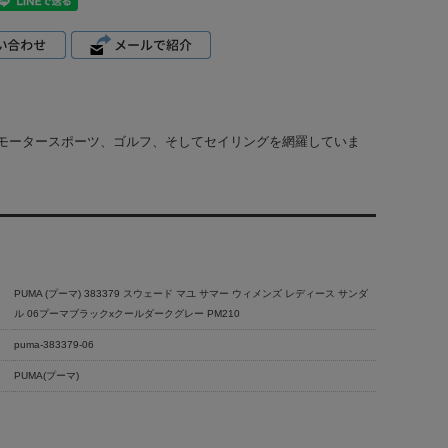
モータースポーツ、ゴルフ、そしてセイリングを網羅していま
PUMA (プーマ) 383379 スウェード マユ サマー ウィメンズ レディース サンダ
ル 06プーマブラックxクールダークグレー PM210
puma-383379-06
PUMA(プーマ)