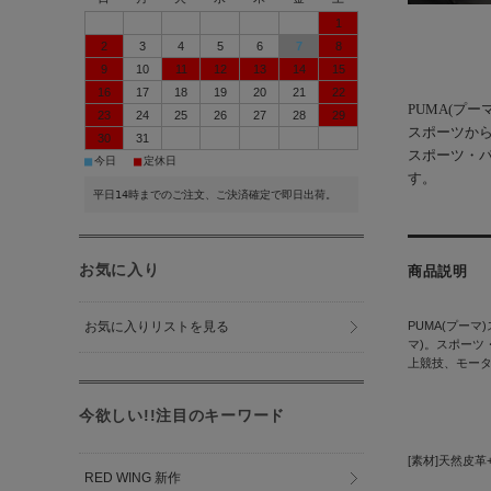
1
2
3
4
5
6
7
8
9
10
11
12
13
14
15
16
17
18
19
20
21
22
PUMA(プーマ
23
24
25
26
27
28
29
スポーツから
30
31
スポーツ・
■
■
今日
定休日
す。
平日14時までのご注文、ご決済確定で即日出荷。
お気に入り
商品説明
お気に入りリストを見る
PUMA(プー
マ)。スポーツ
上競技、モー
今欲しい!!注目のキーワード
[素材]天然皮革
RED WING 新作