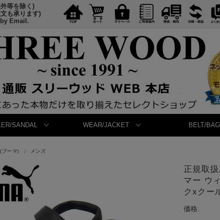
国外等を除く)
注文も承ります)
 by Email.
ER/SANDAL
WEAR/JACKET
BELT/BAG
A(プーマ)
メンズ
正規取扱店
マー ウ
クxクール
価格: