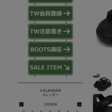
2026/08
日
月
火
水
木
金
土