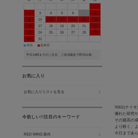
1
2
3
4
5
6
7
8
9
10
11
12
13
14
15
16
17
18
19
20
21
22
23
24
25
26
27
28
29
30
31
■
■
今日
定休日
平日14時までのご注文、ご決済確定で即日出荷。
お気に入り
お気に入りリストを見る
NIKE(ナイキ
優れた研究
今欲しい!!注目のキーワード
その最高の成
より軽く、
今日まであ
RED WING 新作