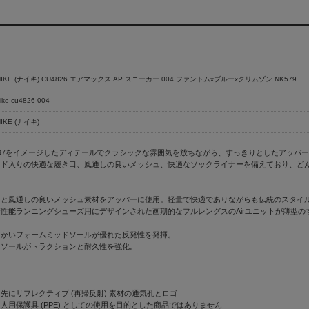
NIKE (ナイキ) CU4826 エアマックス AP スニーカー 004 ファントムxブルーxクリムゾン NK579
ike-cu4826-004
NIKE (ナイキ)
 97をイメージしたディテールでクラシックな雰囲気を放ちながら、すっきりとしたアッパ
ッド入りの快適な履き口、風通しの良いメッシュ、快適なソックライナーを備えており、ど
ーと風通しの良いメッシュ素材をアッパーに使用。軽量で快適でありながらも伝統のスタイ
性能ランニングシューズ用にデザインされた画期的なフルレングスのAirユニットが薄型
らかいフォームミッドソールが優れた反発性を発揮。
トソールがトラクションと耐久性を強化。
先にリフレクティブ (再帰反射) 素材の通気孔とロゴ
個人用保護具 (PPE) としての使用を目的とした商品ではありません