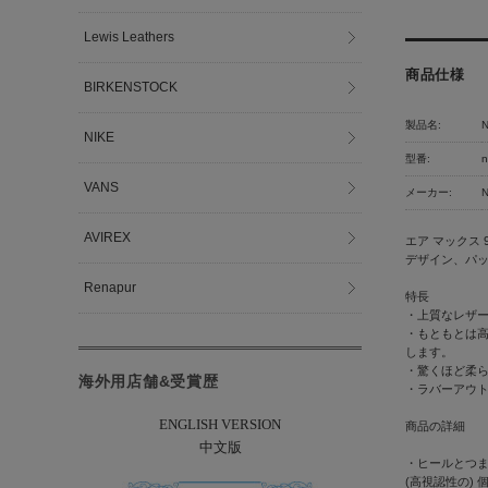
Lewis Leathers
商品仕様
BIRKENSTOCK
製品名:
NIKE
型番:
n
VANS
メーカー:
AVIREX
エア マックス
デザイン、パ
Renapur
特長
・上質なレザ
・もともとは高
します。
・驚くほど柔
海外用店舗&受賞歴
・ラバーアウ
ENGLISH VERSION
商品の詳細
中文版
・ヒールとつま
(高視認性の) 