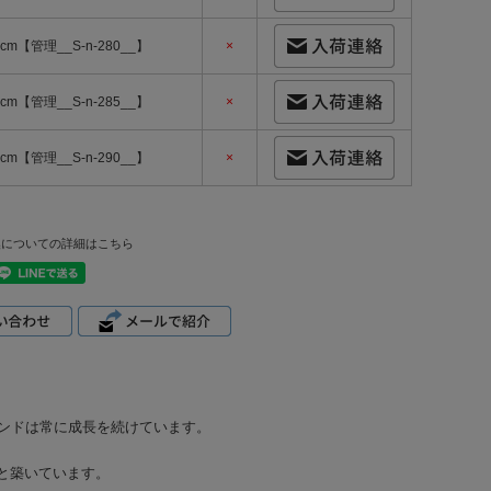
0cm【管理__S-n-280__】
×
5cm【管理__S-n-285__】
×
0cm【管理__S-n-290__】
×
換についての詳細はこちら
ランドは常に成長を続けています。
と築いています。