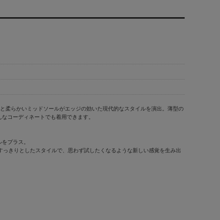
ーと柔らかいミッドソールがエッジの効いた現代的なスタイルを演出。薄型の
んなコーディネートでも着用できます。
ルをプラス。
のすっきりとしたスタイルで、思わず試したくなるような新しい感覚を生み出