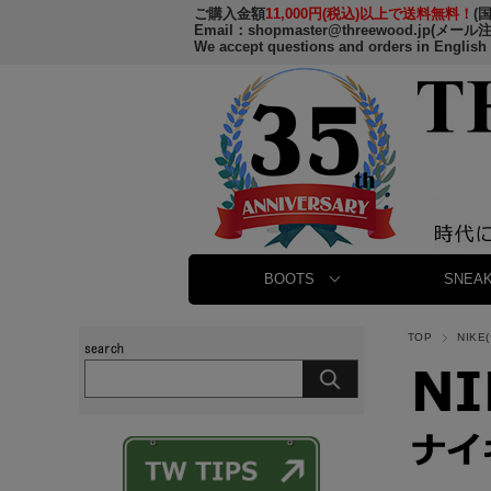
ご購入金額
11,000円(税込)以上で送料無料！
(
Email：
shopmaster@threewood.jp
(メール
We accept questions and orders in English
BOOTS
SNEAK
TOP
NIKE