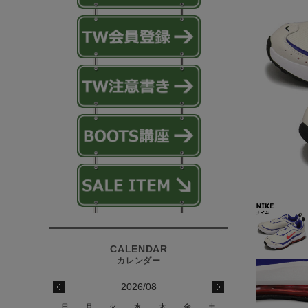
2026/08
日
月
火
水
木
金
土