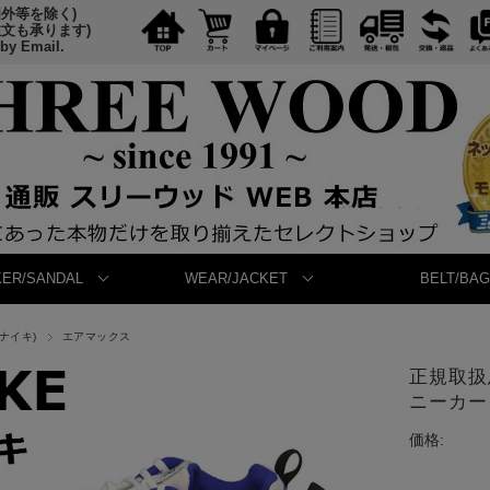
国外等を除く)
注文も承ります)
 by Email.
ER/SANDAL
WEAR/JACKET
BELT/BAG
(ナイキ)
エアマックス
正規取扱店
ニーカー 
価格: