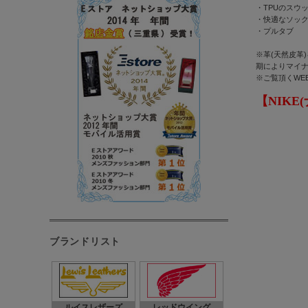
・TPUのスウ
・快適なソッ
・プルタブ
※革(天然皮革
期によりマイ
※ご覧頂くWE
【NIKE(
ブランドリスト
ルイスレザーズ
レッドウイング