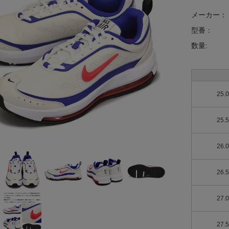
メーカー：
型番：
数量:
25.
25.
26.
26.
27.
27.