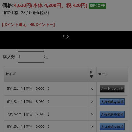
価格:
4,620円
(本体 4,200円、税 420円)
80%OFF
通常価格: 23,100円(税込)
[ポイント還元 46ポイント～]
注文
購入数:
足
在
サイズ
カート
庫
○
5(約22cm)【管理__S-050__】
×
6(約23cm)【管理__S-060__】
入荷連絡を希望
×
7(約24cm)【管理__S-070__】
入荷連絡を希望
×
8(約25cm)【管理__S-080__】
入荷連絡を希望