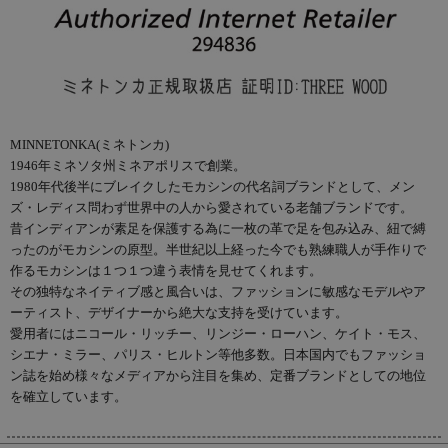
MINNETONKA(ミネトンカ)
1946年ミネソタ州ミネアポリスで創業。
1980年代後半にブレイクしたモカシンの代名詞ブランドとして、メン
ズ・レディス問わず世界中の人から愛されている老舗ブランドです。
昔インディアンが素足を保護する為に一枚の革で足を包み込み、紐で縛
ったのがモカシンの原型。半世紀以上経った今でも熟練職人が手作りで
作るモカシンは１つ１つ違う表情を見せてくれます。
その独特なネイティブ感と風合いは、ファッションに敏感なモデルやア
ーティスト、デザイナーから絶大な支持を受けています。
愛用者にはニコール・リッチー、リンジー・ローハン、ケイト・モス、
シエナ・ミラー、パリス・ヒルトン等他多数。日本国内でもファッショ
ン誌を始め様々なメディアから注目を集め、定番ブランドとしての地位
を確立しています。