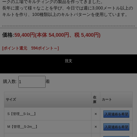
ークの工場でキルティングの製品を作ってきました。
長年に渡って様々なことを学び、今日では週に3,000メートル以上の
キルトを作り、100種類以上のキルトパターンを使用しています。
価格:
59,400円
(本体 54,000円、税 5,400円)
[ポイント還元 594ポイント～]
注文
購入数:
着
在
サイズ
カート
庫
×
S【管理__S-1s__】
入荷連絡を希望
×
M【管理__S-2m__】
入荷連絡を希望