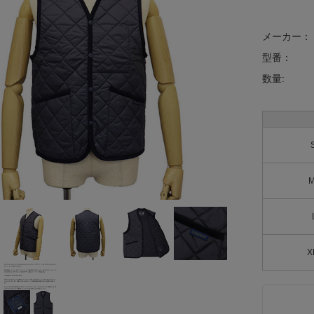
メーカー：
型番：
数量:
X