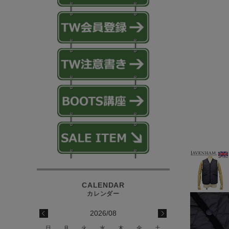
2026/08
日
月
火
水
木
金
土