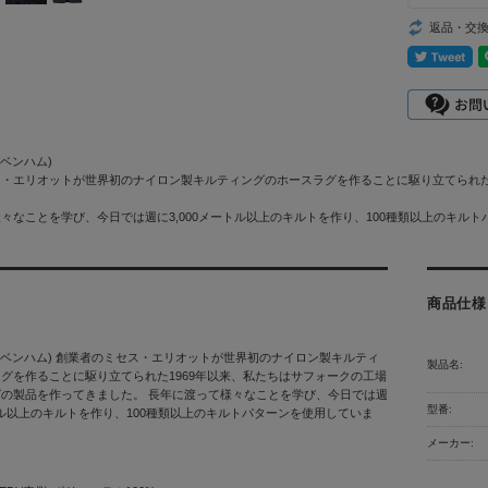
返品・交
(ラベンハム)
・エリオットが世界初のナイロン製キルティングのホースラグを作ることに駆り立てられた
々なことを学び、今日では週に3,000メートル以上のキルトを作り、100種類以上のキル
商品仕様
M (ラベンハム) 創業者のミセス・エリオットが世界初のナイロン製キルティ
製品名:
グを作ることに駆り立てられた1969年以来、私たちはサフォークの工場
の製品を作ってきました。 長年に渡って様々なことを学び、今日では週
型番:
ートル以上のキルトを作り、100種類以上のキルトパターンを使用していま
メーカー: