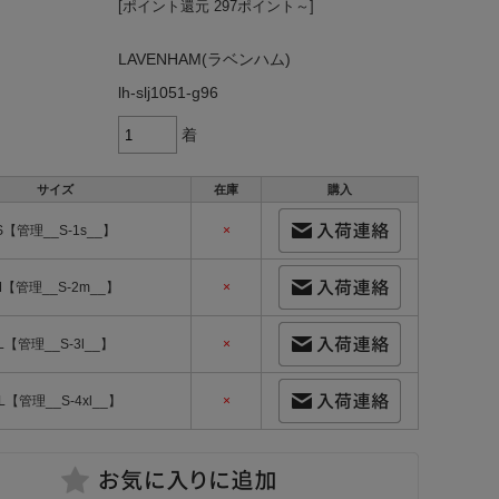
[ポイント還元 297ポイント～]
LAVENHAM(ラベンハム)
lh-slj1051-g96
着
サイズ
在庫
購入
S【管理__S-1s__】
×
M【管理__S-2m__】
×
L【管理__S-3l__】
×
L【管理__S-4xl__】
×