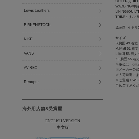
OUTER(QUIL
WADDING/中
Lewis Leathers
LINING(QUIL
TRIM/トリム: 
BIRKENSTOCK
原産国: イギリ
サイズ
NIKE
S:胸囲 49 着丈 
M:胸囲 51 着丈 
VANS
L:胸囲 53 着丈 
XL:胸囲 55 着丈
※単位は「cm
AVIREX
※メーカー公
※入荷時期に
※ご覧頂くWE
Renapur
予めご了承く
海外用店舗&受賞歴
ENGLISH VERSION
中文版