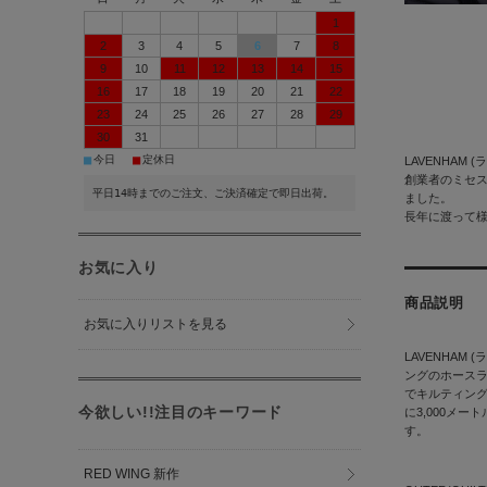
1
2
3
4
5
6
7
8
9
10
11
12
13
14
15
16
17
18
19
20
21
22
23
24
25
26
27
28
29
30
31
■
■
今日
定休日
LAVENHAM 
創業者のミセス
平日14時までのご注文、ご決済確定で即日出荷。
ました。
長年に渡って様
お気に入り
商品説明
お気に入りリストを見る
LAVENHA
ングのホースラ
でキルティング
今欲しい!!注目のキーワード
に3,000メ
す。
RED WING 新作