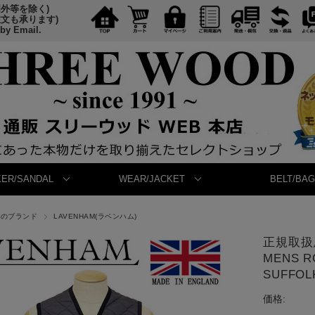
国外等を除く)
注文も承ります)
 by Email.
ER/SANDAL
WEAR/JACKET
BELT/BAG
他のブランド
LAVENHAM(ラベンハム)
正規取扱店 
MENS 
SUFFOL
価格: