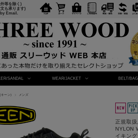
国外等を除く)
注文も承ります)
 by Email.
ER/SANDAL
WEAR/JACKET
BELT/BAG
(キーン)
メンズ
正規取扱店 
NYLO
イキングシ