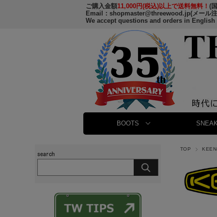
ご購入金額
11,000円(税込)以上で送料無料！
(
Email：
shopmaster@threewood.jp
(メール
We accept questions and orders in English
BOOTS
SNEAK
TOP
KEEN