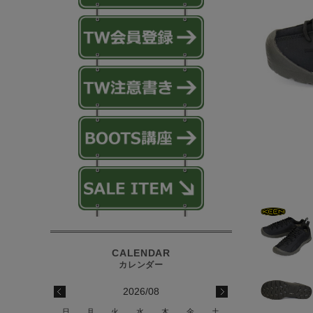
2026/08
日
月
火
水
木
金
土