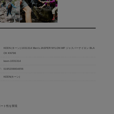
KEEN (キーン) 1031314 Men's JASPER NYLON WP ジャスパーナイロン BLA
CK KN796
keen-1031314
:
0195208804656
KEEN(キーン)
ポート性を実現