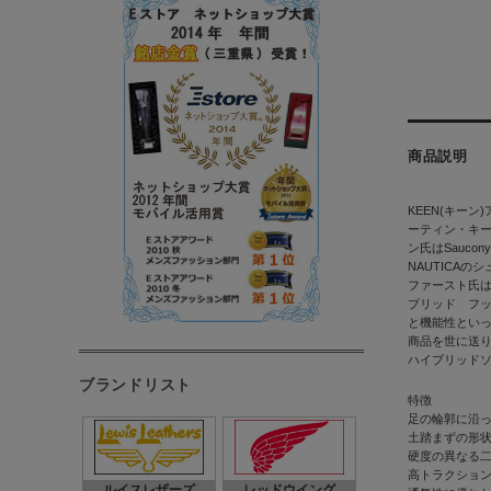
商品説明
KEEN(キー
ーティン・キ
ン氏はSaucon
NAUTICA
ファースト氏
ブリッド フ
と機能性といっ
商品を世に送
ハイブリッド
ブランドリスト
特徴
足の輪郭に沿った
土踏まずの形
硬度の異なる二
高トラクショ
ルイスレザーズ
レッドウイング