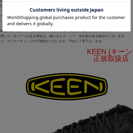
防水透湿素材のKEEN.DRYを採用
防臭加工のEco Anti-odorを採用
たナイロンのアッパー
ラバー跡を残さないノンマーキング加工のラバーアウトソールを採用
B環境によりまして、色の見え方や色彩が実物と異なる可能性がございます。
使用しているパーツがある場合は、細かなキズ、シワ、左右差がある場合がございます。
より、マイナーチェンジの可能性がございます。予めご了承下さいませ。
KEEN (キーン
正規取扱店