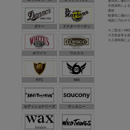
通気性に優れた
天然原料による抗菌
素材
軽量性に優れ
地面に汚れや
ダナー
ドクターマーチン
※ご覧頂くWE
※天然皮革を
※入荷時期に
ホワイツ
ウエスコ
HTC
666
セディショナリーズ
サッカニー