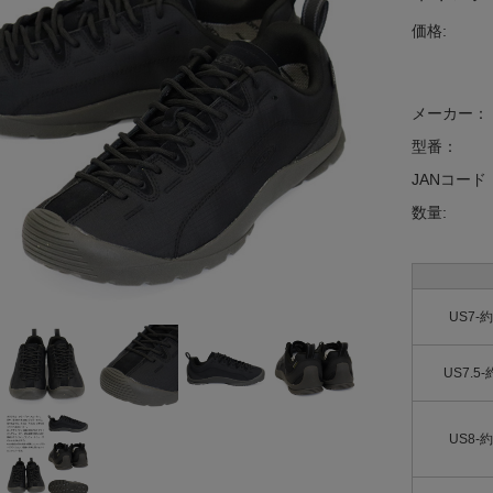
価格:
メーカー：
型番：
JANコード
数量:
US7-約
US7.5
US8-約