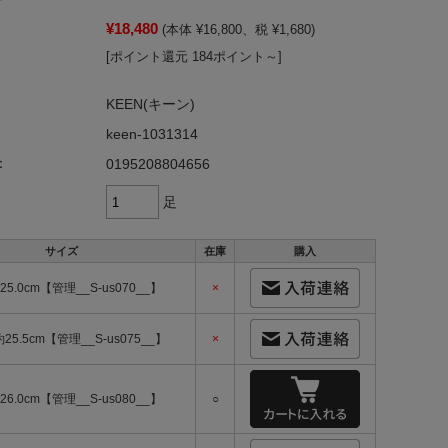
¥18,480
(本体 ¥16,800、税 ¥1,680)
[ポイント還元 184ポイント～]
KEEN(キーン)
keen-1031314
：
0195208804656
足
サイズ
在庫
購入
25.0cm【管理__S-us070__】
×
-約25.5cm【管理__S-us075__】
×
26.0cm【管理__S-us080__】
○