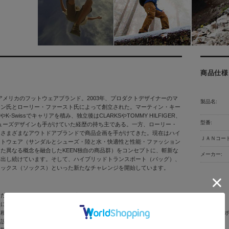
商品仕様
ン)アメリカのフットウェアブランド。2003年、プロダクトデザイナーのマ
製品名:
ーン氏とローリー・ファースト氏によって創立された。マーティン・キー
yやK-Swissでキャリアを積み、独立後はCLARKSやTOMMY HILFIGER、
型番:
のシューズデザインも手がけていた経歴の持ち主である。一方、ローリー・
はさまざまなアウトドアブランドで商品企画を手がけてきた。現在はハイ
ＪＡＮコード
ットウェア（サンダルとシューズ・陸と水・快適性と性能・ファッション
た異なる概念を融合したKEEN独自の商品群）をコンセプトに、斬新な
メーカー:
り出し続けています。そして、ハイブリッドトランスポート（バッグ）、
ソックス（ソックス）といった新たなチャレンジを開始しています。
つくりのContoured Fitは快適で足にぴったりとフィット
状に立体成型されたアーチサポートが、中足部へのサポート性を向上
種のEVAを組み合わせた、取り外し可能なフットベッド。足裏に合わせた形状で優れたサ
ン設計のラバーアウトソールが優れた軽量性、柔軟性、耐久性を実現