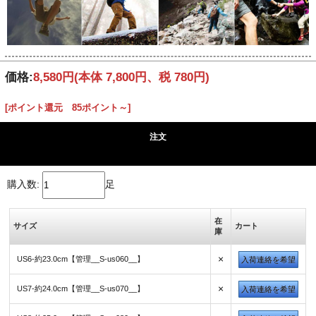
価格:
8,580円
(本体 7,800円、税 780円)
[ポイント還元 85ポイント～]
注文
購入数:
足
在
サイズ
カート
庫
×
US6-約23.0cm【管理__S-us060__】
入荷連絡を希望
×
US7-約24.0cm【管理__S-us070__】
入荷連絡を希望