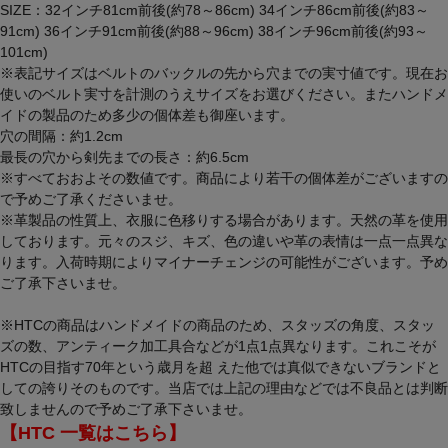
SIZE：32インチ81cm前後(約78～86cm) 34インチ86cm前後(約83～
91cm) 36インチ91cm前後(約88～96cm) 38インチ96cm前後(約93～
101cm)
※表記サイズはベルトのバックルの先から穴までの実寸値です。現在お
使いのベルト実寸を計測のうえサイズをお選びください。またハンドメ
イドの製品のため多少の個体差も御座います。
穴の間隔：約1.2cm
最長の穴から剣先までの長さ：約6.5cm
※すべておおよその数値です。商品により若干の個体差がございますの
で予めご了承くださいませ。
※革製品の性質上、衣服に色移りする場合があります。天然の革を使用
しております。元々のスジ、キズ、色の違いや革の表情は一点一点異な
ります。入荷時期によりマイナーチェンジの可能性がございます。予め
ご了承下さいませ。
※HTCの商品はハンドメイドの商品のため、スタッズの角度、スタッ
ズの数、アンティーク加工具合などが1点1点異なります。これこそが
HTCの目指す70年という歳月を超 えた他では真似できないブランドと
しての誇りそのものです。当店では上記の理由などでは不良品とは判断
致しませんので予めご了承下さいませ。
【HTC 一覧はこちら】