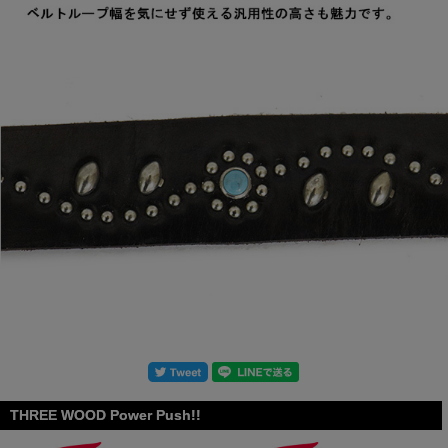
THREE WOOD Power Push!!