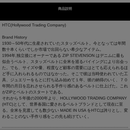
商品説明
HTC(Hollywood Trading Company)
Brand History
1930～50年代に生産されていたスタッズベルト。今となっては年間
数十本くらいでしか市場で出回らない希少なアイテム。
1994年,独立後にオーナーである ZIP STEVENSON はデニムに最も
似合うベルト、スタッズベルトに全米を巡るバイイングにより出会っ
た。でも、サイズや量、程度など顧客の需要にはとても応えられるほ
ど手に入れられるものではなかった。そこで彼は当時使われていた工
具、ジュエリーをもとに打ち込み始めて１年、彼の納得のいく、７０
年間の月日を忘れさせられる手作り感のあるベルトに仕上げた。これ
がZIPとベルトのスタートである。
それから５年後の2000年より、HOLLYWOOD TRADING COMPANY
(HTC)として、世界各国に愛されるベルトブランドとして現在に至
る。全米を見渡しても数少ない MADE IN USA をHTCは誇りとし、変
わることのない手作り感をこの先も続けていく。