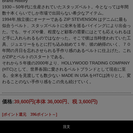
Brand History
1930～50年代に生産されていたスタッズベルト。今となっては年間
数十本くらいでしか市場で出回らない希少なアイテム。
1994年,独立後にオーナーである ZIP STEVENSON はデニムに最も
似合うベルト、スタッズベルトに全米を巡るバイイングにより出会っ
た。でも、サイズや量、程度など顧客の需要にはとても応えられるほ
ど手に入れられるものではなかった。そこで彼は当時使われていた工
具、ジュエリーをもとに打ち込み始めて１年、彼の納得のいく、７０
年間の月日を忘れさせられる手作り感のあるベルトに仕上げた。これ
がZIPとベルトのスタートである。
それから５年後の2000年より、HOLLYWOOD TRADING COMPANY
(HTC)として、世界各国に愛されるベルトブランドとして現在に至
る。全米を見渡しても数少ない MADE IN USA をHTCは誇りとし、変
わることのない手作り感をこの先も続けていく。
価格:
39,600円
(本体 36,000円、税 3,600円)
[ポイント還元 396ポイント～]
注文