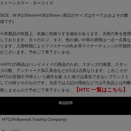
ストーンカラー：ターコイズ
SIZE : W 約130mm×H 約105mm (表記のサイズはすべておおよその数
値です)
※革製品の性質上、衣服に色移りする場合があります。天然の革を使用
しております。元々のスジ、キズ、色の違いや革の表情は一点一点異な
ります。入荷時期によりファスナーの向き等マイナーチェンジの可能性
がございます。予めご了承下さいませ。
※HTCの商品はハンドメイドの商品のため、スタッズの角度、スタッ
ズの数、アンティーク加工具合などが1点1点異なります。これこそが
HTCの目指す70年という歳月を超 えた他では真似できないブランドと
しての誇りそのものです。当店では上記の理由などでは不良品とは判断
【HTC 一覧はこちら】
致しませんので予めご了承下さいませ。
商品説明
HTC(Hollywood Trading Company)