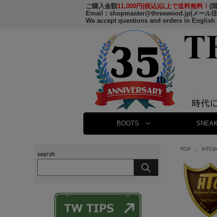
ご購入金額
11,000円(税込)以上で送料無料！
(
Email：
shopmaster@threewood.jp
(メール
We accept questions and orders in English
BOOTS
SNEAK
TOP
HTC(H