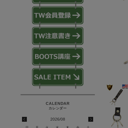
2026/08
日
月
火
水
木
金
土