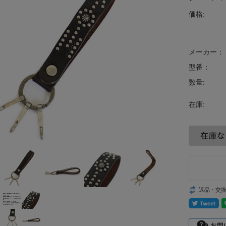
価格:
メーカー：
型番：
数量:
在庫:
返品・交