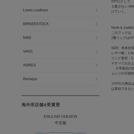
(HTC)とし
も数少ない MA
Lewis Leathers
けていく。
BIRKENSTOCK
North & 
このフックは、
NIKE
2重リングはH
SIZE : 本体
VANS
レザー幅：1.8
リング直径：3.
※すべておお
AVIREX
※革製品の性
ェンジの可能
Renapur
※HTCの商品
は真似できな
海外用店舗&受賞歴
ENGLISH VERSION
中文版