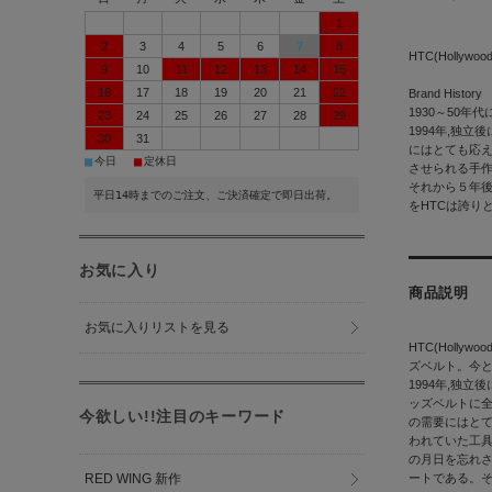
1
2
3
4
5
6
7
8
HTC(Hollywood
9
10
11
12
13
14
15
16
17
18
19
20
21
22
Brand History
1930～50
23
24
25
26
27
28
29
1994年,独
30
31
にはとても応
■
■
今日
定休日
させられる手作
それから５年後の
平日14時までのご注文、ご決済確定で即日出荷。
をHTCは誇り
お気に入り
商品説明
お気に入りリストを見る
HTC(Hollywo
ズベルト。今
1994年,独立
ッズベルトに
今欲しい!!注目のキーワード
の需要にはと
われていた工
の月日を忘れさ
RED WING 新作
ートである。それ