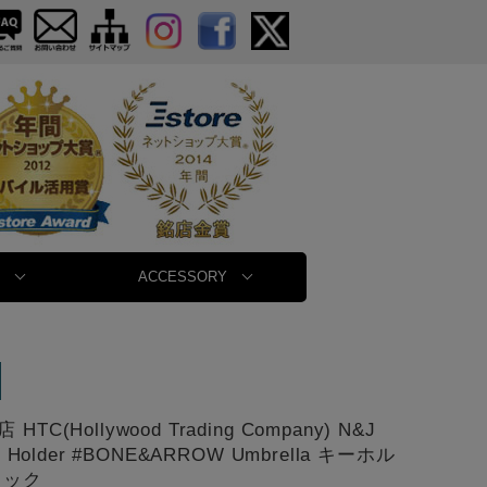
ACCESSORY
TC(Hollywood Trading Company) N&J
ey Holder #BONE&ARROW Umbrella キーホル
ラック