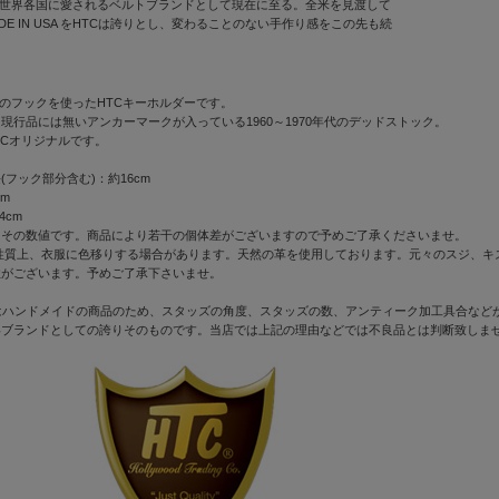
て、世界各国に愛されるベルトブランドとして現在に至る。全米を見渡して
DE IN USA をHTCは誇りとし、変わることのない手作り感をこの先も続
Judd社のフックを使ったHTCキーホルダーです。
現行品には無いアンカーマークが入っている1960～1970年代のデッドストック。
TCオリジナルです。
全長(フック部分含む)：約16cm
cm
4cm
よその数値です。商品により若干の個体差がございますので予めご了承くださいませ。
質上、衣服に色移りする場合があります。天然の革を使用しております。元々のスジ、キ
性がございます。予めご了承下さいませ。
はハンドメイドの商品のため、スタッズの角度、スタッズの数、アンティーク加工具合などが1
いブランドとしての誇りそのものです。当店では上記の理由などでは不良品とは判断致しま