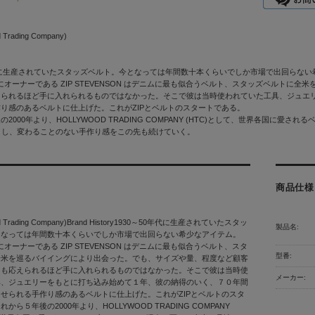
 Trading Company)
年代に生産されていたスタッズベルト。今となっては年間数十本くらいでしか市場で出回らな
立後にオーナーである ZIP STEVENSON はデニムに最も似合うベルト、スタッズベル
えられるほど手に入れられるものではなかった。そこで彼は当時使われていた工具、ジュエ
り感のあるベルトに仕上げた。これがZIPとベルトのスタートである。
2000年より、HOLLYWOOD TRADING COMPANY (HTC)として、世界各国に愛さ
とし、変わることのない手作り感をこの先も続けていく。
商品仕様
od Trading Company)Brand History1930～50年代に生産されていたスタッ
製品名:
となっては年間数十本くらいでしか市場で出回らない希少なアイテム。
後にオーナーである ZIP STEVENSON はデニムに最も似合うベルト、スタ
型番:
全米を巡るバイイングにより出会った。でも、サイズや量、程度など顧客
ても応えられるほど手に入れられるものではなかった。そこで彼は当時使
メーカー:
具、ジュエリーをもとに打ち込み始めて１年、彼の納得のいく、７０年間
せられる手作り感のあるベルトに仕上げた。これがZIPとベルトのスタ
から５年後の2000年より、HOLLYWOOD TRADING COMPANY