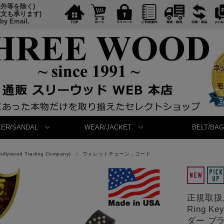
国外等を除く)
注文も承ります)
 by Email.
ER/SANDAL
WEAR/JACKET
BELT/BAG
ollywood Trading Company)
ウォレットチェーン，コード
正規取扱店 H
Ring K
ダー ブ