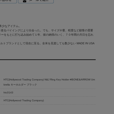
い希少なアイテム。
トに全米を巡るバイイングにより出会った。でも、サイズや量、程度など顧客の需要
リーをもとに打ち込み始めて１年、彼の納得のいく、７０年間の月日を忘れ
れるベルトブランドとして現在に至る。全米を見渡しても数少ない MADE IN USA
HTC(Hollywood Trading Company) N&J Ring Key Holder #BONE&ARROW Um
brella キーホルダー ブラック
htc0143
HTC(Hollywood Trading Company)