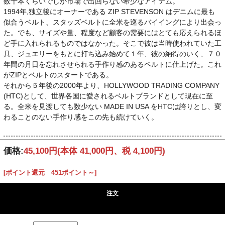
数十本くらいでしか市場で出回らない希少なアイテム。
1994年,独立後にオーナーである ZIP STEVENSON はデニムに最も
似合うベルト、スタッズベルトに全米を巡るバイイングにより出会っ
た。でも、サイズや量、程度など顧客の需要にはとても応えられるほ
ど手に入れられるものではなかった。そこで彼は当時使われていた工
具、ジュエリーをもとに打ち込み始めて１年、彼の納得のいく、７０
年間の月日を忘れさせられる手作り感のあるベルトに仕上げた。これ
がZIPとベルトのスタートである。
それから５年後の2000年より、HOLLYWOOD TRADING COMPANY
(HTC)として、世界各国に愛されるベルトブランドとして現在に至
る。全米を見渡しても数少ない MADE IN USA をHTCは誇りとし、変
わることのない手作り感をこの先も続けていく。
価格:
45,100円
(本体 41,000円、税 4,100円)
[ポイント還元 451ポイント～]
注文