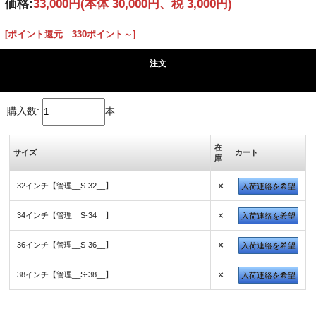
価格:
33,000円
(本体 30,000円、税 3,000円)
[ポイント還元 330ポイント～]
注文
購入数:
本
在
サイズ
カート
庫
×
32インチ【管理__S-32__】
入荷連絡を希望
×
34インチ【管理__S-34__】
入荷連絡を希望
×
36インチ【管理__S-36__】
入荷連絡を希望
×
38インチ【管理__S-38__】
入荷連絡を希望