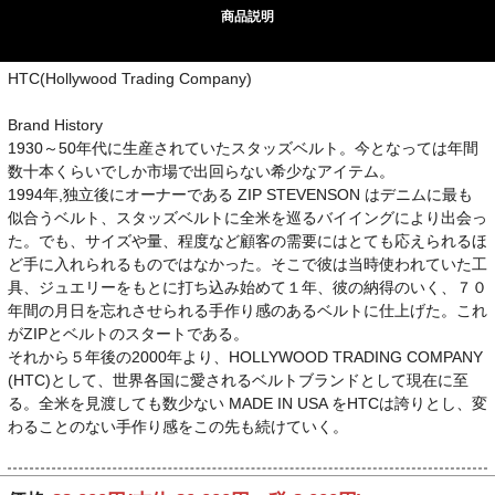
商品説明
HTC(Hollywood Trading Company)
Brand History
1930～50年代に生産されていたスタッズベルト。今となっては年間
数十本くらいでしか市場で出回らない希少なアイテム。
1994年,独立後にオーナーである ZIP STEVENSON はデニムに最も
似合うベルト、スタッズベルトに全米を巡るバイイングにより出会っ
た。でも、サイズや量、程度など顧客の需要にはとても応えられるほ
ど手に入れられるものではなかった。そこで彼は当時使われていた工
具、ジュエリーをもとに打ち込み始めて１年、彼の納得のいく、７０
年間の月日を忘れさせられる手作り感のあるベルトに仕上げた。これ
がZIPとベルトのスタートである。
それから５年後の2000年より、HOLLYWOOD TRADING COMPANY
(HTC)として、世界各国に愛されるベルトブランドとして現在に至
る。全米を見渡しても数少ない MADE IN USA をHTCは誇りとし、変
わることのない手作り感をこの先も続けていく。