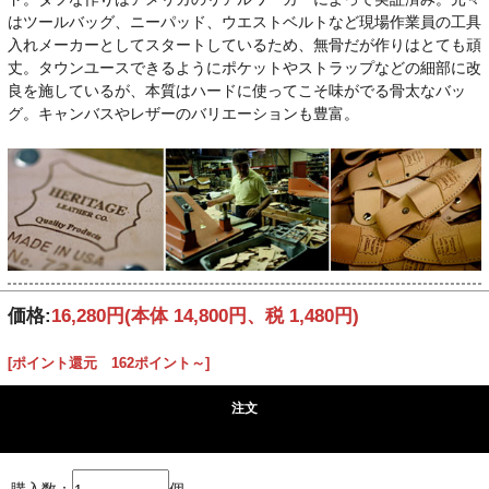
はツールバッグ、ニーパッド、ウエストベルトなど現場作業員の工具
入れメーカーとしてスタートしているため、無骨だが作りはとても頑
丈。タウンユースできるようにポケットやストラップなどの細部に改
良を施しているが、本質はハードに使ってこそ味がでる骨太なバッ
グ。キャンバスやレザーのバリエーションも豊富。
価格:
16,280円
(本体 14,800円、税 1,480円)
[ポイント還元 162ポイント～]
注文