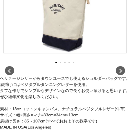
ヘリテージレザーからタウンユースでも使えるショルダーバッグです。
肩掛けにはベジタブルタンニングレザーを使用。
タフな作りでシンプルなデザインなので長くお使い頂けると思います。
ぜひ経年変化を楽しみください。
素材：18ozコットンキャンバス、ナチュラルベジタブルレザー(牛革)
サイズ：幅×高さ×マチ=33cm×34cm×13cm
肩掛け長さ：85～107cm(すべておおよその数字です)
MADE IN USA(Los Angeles)