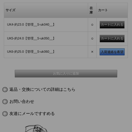
在
サイズ
カート
庫
○
UK4-約23.0【管理__S-uk040__】
○
UK5-約24.0【管理__S-uk050__】
×
UK6-約25.0【管理__S-uk060__】
入荷連絡を希望
返品・交換についての詳細はこちら
お問い合わせ
友達にメールですすめる