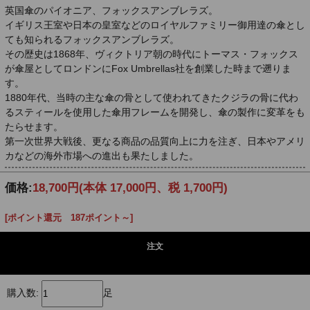
英国傘のパイオニア、フォックスアンブレラズ。
イギリス王室や日本の皇室などのロイヤルファミリー御用達の傘とし
ても知られるフォックスアンブレラズ。
その歴史は1868年、ヴィクトリア朝の時代にトーマス・フォックス
が傘屋としてロンドンにFox Umbrellas社を創業した時まで遡りま
す。
1880年代、当時の主な傘の骨として使われてきたクジラの骨に代わ
るスティールを使用した傘用フレームを開発し、傘の製作に変革をも
たらせます。
第一次世界大戦後、更なる商品の品質向上に力を注ぎ、日本やアメリ
カなどの海外市場への進出も果たしました。
価格:
18,700円
(本体 17,000円、税 1,700円)
[ポイント還元 187ポイント～]
注文
購入数:
足