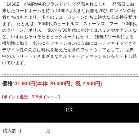
「1460Z」がAIRWAIRブランドとして発売されました。 発売日に由
来したコードネームを持つ 1460Zは大きな反響を呼び､ロンドンの若
者たちはもとより、多くのミュージシャンたちに絶大なる支持を受け
ます。 たとえば、'60年代のビートルズ、ストーンズ、フー、'70年代
のクイーン、ポリス、 '80から'90年代にかけてはスミスやオアシスな
ど、いずれもそうそたるビックネームばかり。 独自のソールによる
機能性に加え、あらゆるファッションに自由にコーディネイトできる
デザイン性の高さは時代を超えた定番のフットウエアとして、 世界
中のストリートでさまざまなカルチャーとファッションをリードし続
けています。
価格:
31,900円
(本体 29,000円、税 2,900円)
[ポイント還元 319ポイント～]
注文
購入数:
足