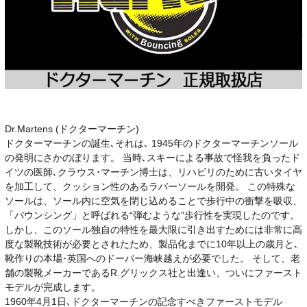
Dr.Martens (ドクターマーチン)
ドクターマーチンの誕生､それは､ 1945年のドクターマーチンソール
の発明にさかのぼります。 当時､スキーによる事故で怪我を負ったド
イツの医師､クラウス･マーチン博士は、リハビリのために古いタイヤ
を加工して、クッション性のあるラバーソールを開発。 この特殊な
ソールは、ソール内に空気を閉じ込めることで歩行中の衝撃を吸収、
「バウンシング」と呼ばれる“弾むような”歩行性を実現したのです。
しかし、このソール独自の特性を最大限に引き出すためには非常に高
度な製靴技術が必要とされたため、製品化までに10年以上の歳月と､
靴作りの本場･英国へのドーバー海峡越えが必要でした。 そして、老
舗の製靴メーカーであるR.グリックス社と出逢い、ついにファースト
モデルが完成します。
1960年4月1日､ドクターマーチンの記念すべきファーストモデル