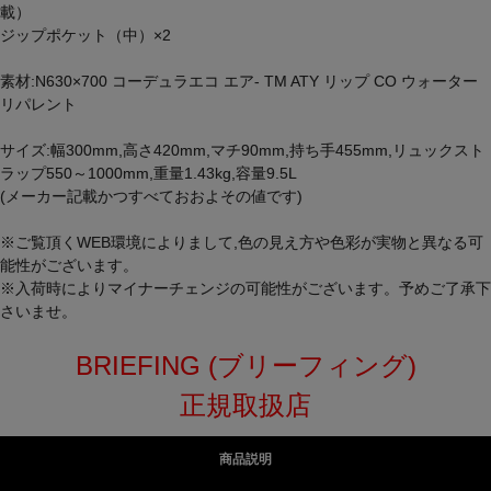
載）
ジップポケット（中）×2
素材:N630×700 コーデュラエコ エア- TM ATY リップ CO ウォーター
リパレント
サイズ:幅300mm,高さ420mm,マチ90mm,持ち手455mm,リュックスト
ラップ550～1000mm,重量1.43kg,容量9.5L
(メーカー記載かつすべておおよその値です)
※ご覧頂くWEB環境によりまして,色の見え方や色彩が実物と異なる可
能性がございます。
※入荷時によりマイナーチェンジの可能性がございます。予めご了承下
さいませ。
BRIEFING (ブリーフィング)
正規取扱店
商品説明