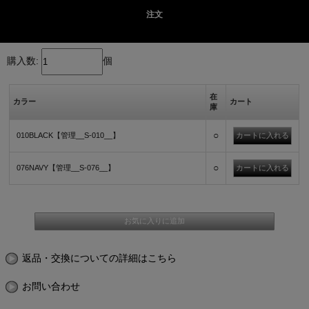
注文
購入数:
個
在
カラー
カート
庫
○
010BLACK【管理__S-010__】
○
076NAVY【管理__S-076__】
返品・交換についての詳細はこちら
お問い合わせ