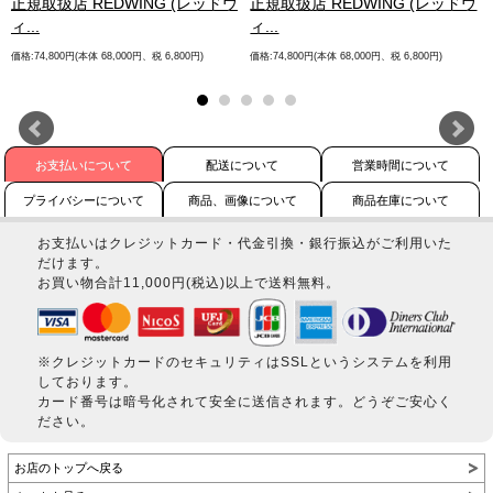
.
正規取扱店 REDWING (レッドウ
正規取扱店 REDWING (レッドウ
ィ...
ィ...
価格:74,800円(本体 68,000円、税 6,800円)
価格:74,800円(本体 68,000円、税 6,800円)
お支払いについて
配送について
営業時間について
プライバシーについて
商品、画像について
商品在庫について
お支払いはクレジットカード・代金引換・銀行振込がご利用いた
だけます。
お買い物合計11,000円(税込)以上で送料無料。
※クレジットカードのセキュリティはSSLというシステムを利用
しております。
カード番号は暗号化されて安全に送信されます。どうぞご安心く
ださい。
お店のトップへ戻る