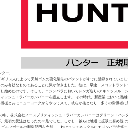
ンター)
、イギリス人によって天然ゴムの硫化製法のパテントがすでに登録されていま
内のみ有効なものであることに気が付きました。彼は、早速、スコットランド
し始めたのです。そして、エジンバラにおいてレンガ造りの“キャッスル・シル
ティッシュ・ラバーカンパニーを設立します。 その時代、新産業において熟練
造機械と共にニューヨークからやって来て、彼らが核となり、多くの労働者に
955年の冬、株式会社ノースブリティッシュ・ラバーカンパニーはグリーン・
、最初の受注はたったの36足でした。しかし、彼らは地道に拡販に努め続けた
年、ゴルフボールの製造部門を売却。これはコンチネンタルにエジンバラ近郊