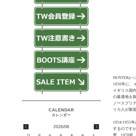
HUNTER(ハ
1850年に
イギリス国
の最適地を探
ノースブリ
リカ人が製
1954/1
2026/08
するのですが
更。1978
日
月
火
水
木
金
土