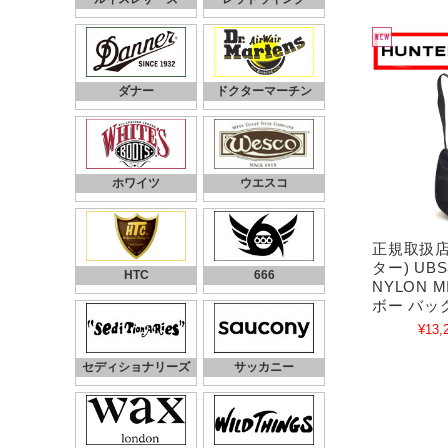
ダナー
ドクターマーチン
ホワイツ
ウエスコ
正規取扱店 
ター) UBS
HTC
666
NYLON M
ボー バッグ
¥13,
セディショナリーズ
サッカニー