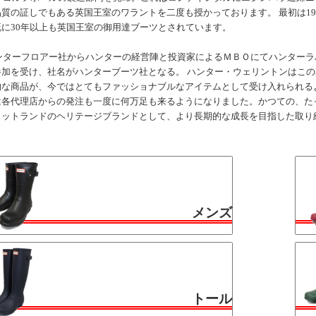
質の証しでもある英国王室のワラントを二度も授かっております。 最初は19
に30年以上も英国王室の御用達ブーツとされています。
インターフロアー社からハンターの経営陣と投資家によるＭＢＯにてハンターラ
参加を受け、社名がハンターブーツ社となる。 ハンター・ウェリントンはこの
的な商品が、今ではとてもファッショナブルなアイテムとして受け入れられる
は各代理店からの発注も一度に何万足も来るようになりました。かつての、たっ
コットランドのヘリテージブランドとして、より長期的な成長を目指した取り
メンズ
トール