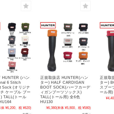
HUNTER (ハン
正規取扱店 HUNTER(ハン
正規取扱
al 6 Stitch
ター) HALF CARDIGAN
ター) 
ot Sock (オリジナ
BOOT SOCK(ハーフカーデ
スブーツ
ッチ ケーブル ブー
ィガンブーツソックス)
ール用) 
 TALL(トール
TALL(トール用) 全6色
¥4,4
HU164
HU130
本体 ¥6,200、税 ¥620)
¥6,380
(本体 ¥5,800、税 ¥580)