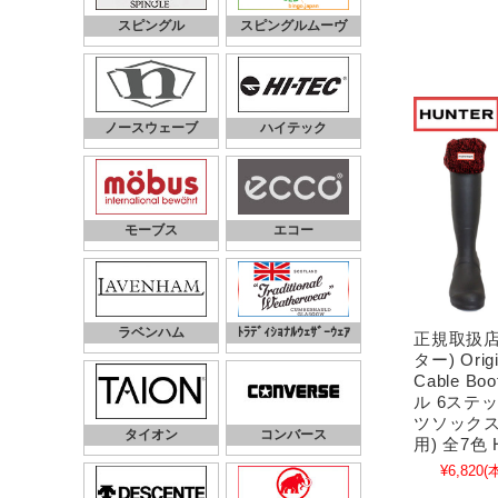
スピングル
スピングルムーヴ
ノースウェーブ
ハイテック
モーブス
エコー
ラベンハム
ﾄﾗﾃﾞｨｼｮﾅﾙｳｪｻﾞｰｳｪｱ
正規取扱店 
ター) Origin
Cable Bo
ル 6ステ
ツソックス)
タイオン
コンバース
用) 全7色 
¥6,820
(