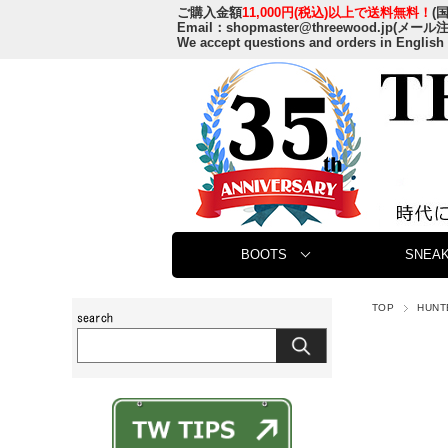
ご購入金額
11,000円(税込)以上で送料無料！
(
Email：
shopmaster@threewood.jp
(メール
We accept questions and orders in English
BOOTS
SNEAK
TOP
HUN