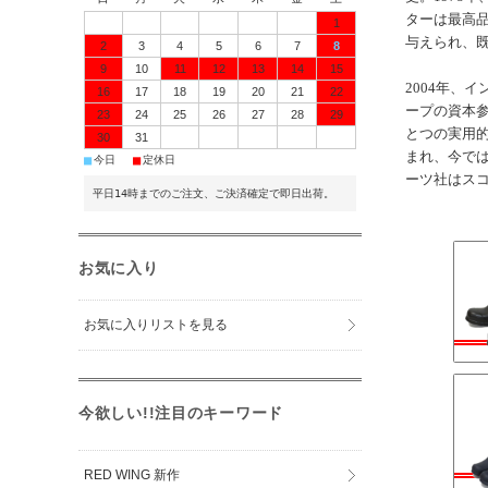
ターは最高品
1
与えられ、既
2
3
4
5
6
7
8
9
10
11
12
13
14
15
2004年、
16
17
18
19
20
21
22
ープの資本
23
24
25
26
27
28
29
とつの実用
30
31
まれ、今で
■
■
今日
定休日
ーツ社はス
平日14時までのご注文、ご決済確定で即日出荷。
お気に入り
お気に入りリストを見る
今欲しい!!注目のキーワード
RED WING 新作