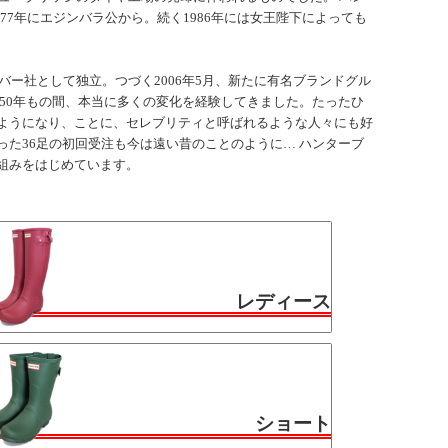
77年にエジンバラ公から。続く1986年には女王陛下によっても
バー社として独立。つづく2006年5月、新たに有名ブランドグル
50年もの間、本当に多くの変化を経験してきました。たったひ
ようになり、ことに、セレブリティと呼ばれるような人々にも好
た36足の初回受注も今は遠い昔のことのように… ハンターブ
組みをはじめています。
レディース
ショート