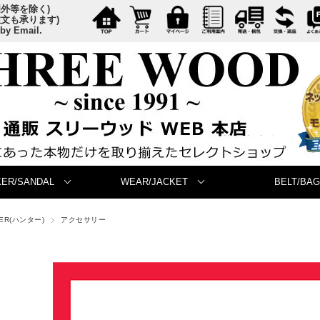
国外等を除く)
注文も承ります)
 by Email.
ER/SANDAL
WEAR/JACKET
BELT/BAG
TER(ハンター)
アクセサリー