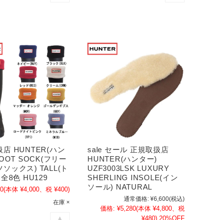
店 HUNTER(ハン
sale セール 正規取扱店
BOOT SOCK(フリー
HUNTER(ハンター)
ソックス) TALL(ト
UZF3003LSK LUXURY
全8色 HU129
SHERLING INSOLE(イン
ソール) NATURAL
00
(本体 ¥4,000、税 ¥400)
通常価格:
¥6,600
(税込)
在庫 ×
価格:
¥5,280
(本体 ¥4,800、税
¥480)
20%OFF