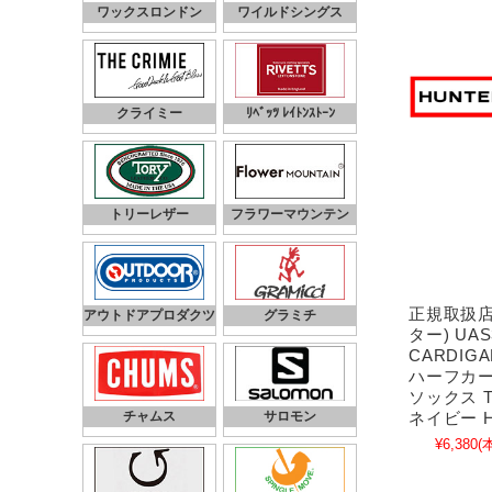
ワックスロンドン
ワイルドシングス
クライミー
ﾘﾍﾞｯﾂ ﾚｲﾄﾝｽﾄｰﾝ
トリーレザー
フラワーマウンテン
正規取扱店 
アウトドアプロダクツ
グラミチ
ター) UAS
CARDIGA
ハーフカー
ソックス T
チャムス
サロモン
ネイビー H
¥6,380
(